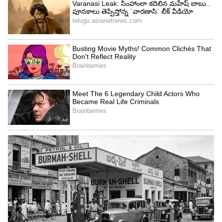
వారానికి ఒక్కసారి ఈ పొడి చల్లండి చాలు!
3
4
Image Credit :
Pixabay
కన్యా రాశి
మే పది నుంచి ఐదు రోజులు పాటు ఉంటే రోగ పంచకం
కాలం కన్యా రాశి వారిపై అశుభ ప్రభావాలను చూపిస్తుంది.
విలువైన వస్తువులు పోతాయి. దగ్గరి వారే వాటిని దొంగిలించే
అవకాశం ఉంది. ముఖ్యంగా ప్రయాణ సమయంలో మొబైల్
ఫోన్, లాప్టాప్, ఆభరణాలు వంటివి జాగ్రత్తగా చూసుకోవాలి.