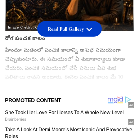
Image Credit :
Chat Gpt
Read Full Gallery
రోగ పంచక కాలం
హిందూ మతంలో పంచక కాలాన్ని అశుభ సమయంగా
చెప్పుకుంటారు. ఈ సమయంలో ఏ శుభాకార్యాలు కూడా
చేయరు. పంచక సమయంలో చేసే పనులు ఏవి శుభ
ఫలితాలు రావని అంటారు. ఈనెల పంచక కాలం మే 10
ఆదివారం మొదలవుతుంది. అందుకే దీనని రోగ పంచకం
అంటారు. ఈ రోజు నుంచి ఐదు రోజులు పాటు మూడు
రాశుల మహా జాగ్రత్తగా ఉండాలి.
గూగుల్‌లో ఆసక్తికరమైన సమాచారం కోసం ఏసియానెట్ తెలుగు
ను మీ ఫ్రిఫర్డ్ సోర్స్ గా ఎంచుకోండి