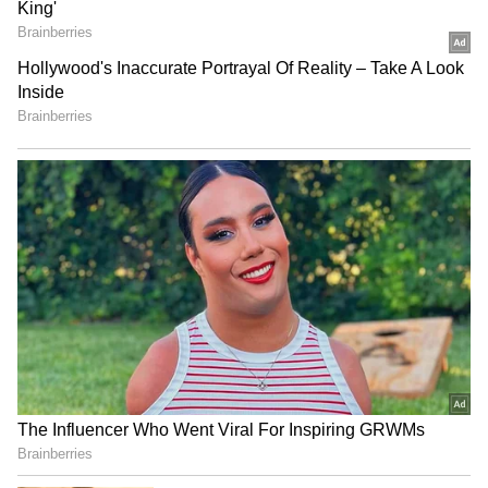
Related Articles
Beer Sales: తెలంగాణలో ఎవ్వరూ ఊహించని
స్థాయిలో బీర్ అమ్మకాలు,ఒక్క ఏప్రిల్ లోనే ఎన్ని
బాటిల్స్ తాగేశారో తెలుసా?
Tulsi Plant: తులసి మొక్క పచ్చగా చిగురించాలంటే