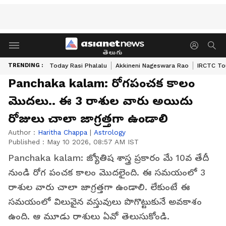
తెలుగు
TRENDING :
Today Rasi Phalalu
Akkineni Nageswara Rao
IRCTC To
Panchaka kalam: రోగపంచక కాలం
మొదలు.. ఈ 3 రాశుల వారు అయిదు
రోజులు చాలా జాగ్రత్తగా ఉండాలి
Author :
Haritha Chappa
|
Astrology
Published :
May 10 2026, 08:57 AM IST
Panchaka kalam: జ్యోతిష శాస్త్ర ప్రకారం మే 10వ తేదీ
నుండి రోగ పంచక కాలం మొదలైంది. ఈ సమయంలో 3
రాశుల వారు చాలా జాగ్రత్తగా ఉండాలి. లేకుంటే ఈ
సమయంలో విలువైన వస్తువులు పొగొట్టుకునే అవకాశం
ఉంది. ఆ మూడు రాశులు ఏవో తెలుసుకోండి.