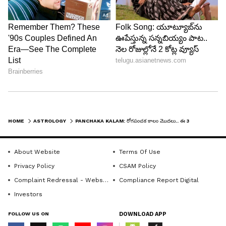
Image Credit :
Pixabay
మకర రాశి
రోగ పంచక కాలం సమయంలో మకర రాశి వారు జాగ్రత్తగా
ఉండాలి. ఎందుకంటే డబ్బు, విలువైన వస్తువులు
దొంగతనానికి గురికావచ్చు. మద్యం సేవించినప్పుడు
HOME
ASTROLOGY
PANCHAKA KALAM: రోగపంచక కాలం మొదలు.. ఈ 3 రాశుల వారు అయిదు రోజులు చాలా జాగ్రత్తగా ఉండాలి
విలువైన వస్తువులు పోవచ్చు. ప్రయాణాల్లో కూడా అతిగా
నష్టం జరిగే అవకాశం ఉంది.
About Website
Terms Of Use
Privacy Policy
CSAM Policy
LATEST VIDEOS
Complaint Redressal - Website
Compliance Report Digital
Investors
FOLLOW US ON
DOWNLOAD APP