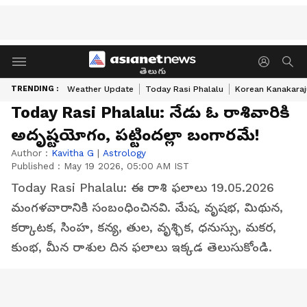
తెలుగు
TRENDING :
Weather Update
Today Rasi Phalalu
Korean Kanakaraj
Today Rasi Phalalu: నేడు ఓ రాశివారికి
అదృష్టయోగం, పట్టిందల్లా బంగారమే!
Author :
Kavitha G
|
Astrology
Published :
May 19 2026, 05:00 AM IST
Today Rasi Phalalu: ఈ రాశి ఫలాలు 19.05.2026
మంగళవారానికి సంబంధించినవి. మేష, వృషభ, మిథున,
కర్కాటక, సింహ, కన్య, తుల, వృశ్ఛిక, ధనుస్సు, మకర,
కుంభ, మీన రాశుల దిన ఫలాలు ఇక్కడ తెలుసుకోండి.