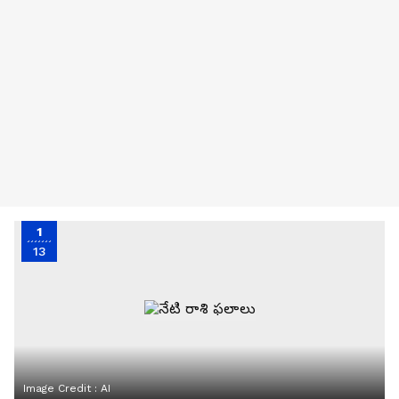
1
13
Image Credit :
AI