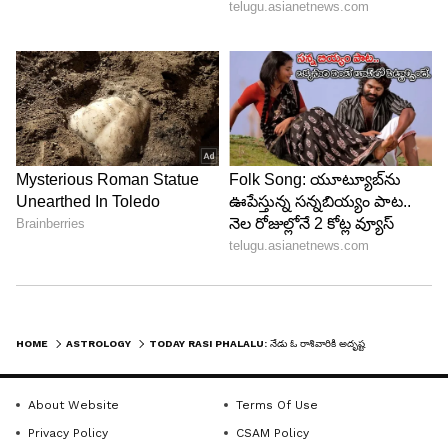
మర్యాదలు పెరుగుతాయి. మిత్రులతో సఖ్యతగా
వ్యవహరిస్తారు. చిన్ననాటి మిత్రుల కలయిక ఆనందం
కలిగిస్తుంది. వృత్తి, వ్యాపారాలు సజావుగా సాగుతాయి.
ఉద్యోగులకు పదోన్నతులు పెరుగుతాయి.
HOME
ASTROLOGY
TODAY RASI PHALALU: నేడు ఓ రాశివారికి అదృష్టయోగం, పట్టిందల్లా బంగారమే!
About Website
Terms Of Use
Privacy Policy
CSAM Policy