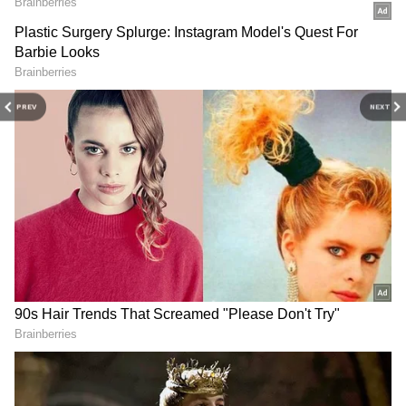
Related Articles
PREV
NEXT
Astrology Predictions: ఈ 6 రాశులవారికి
రాజయోగం.. ఆరు నెలల వరకు డబ్బే డబ్బు!
Weekly Horoscope: 12 రాశుల వారఫలాలు.. ఈ
వారం ఏ రాశివారికి బాగా కలిసివస్తుందో చూడండి!
3
13