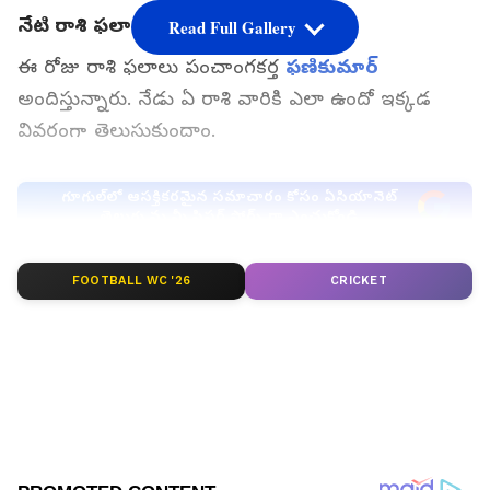
నేటి రాశి ఫలాలు
Read Full Gallery
ఈ రోజు రాశి ఫలాలు పంచాంగకర్త
ఫణికుమార్
అందిస్తున్నారు. నేడు ఏ రాశి వారికి ఎలా ఉందో ఇక్కడ
వివరంగా తెలుసుకుందాం.
గూగుల్‌లో ఆసక్తికరమైన సమాచారం కోసం ఏసియానెట్
తెలుగు ను మీ ఫ్రిఫర్డ్ సోర్స్ గా ఎంచుకోండి
FOOTBALL WC '26
CRICKET