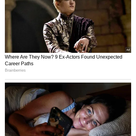
Image Credit :
Asianet News
వృషభ రాశి ఫలాలు
ముఖ్యమైన పనులలో శ్రమ అధికమవుతుంది. మిత్రుల
నుంచి రుణ ఒత్తిడులు పెరుగుతాయి. వ్యాపార విషయాలలో
ఆలోచనలు స్థిరంగా ఉండవు. చేపట్టిన పనుల్లో స్వల్ప
ఆటంకాలు ఉంటాయి. దైవ దర్శనాలు చేసుకుంటారు.
ఉద్యోగాలలో గందరగోళ పరిస్థితులు ఉంటాయి.