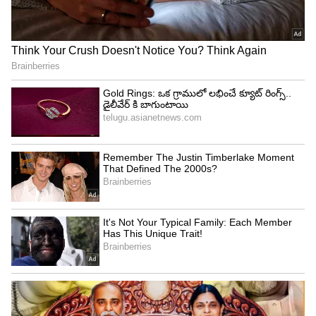
4
13
Image Credit :
Asianet News
మిథున రాశి ఫలాలు
ఆప్తుల నుంచి కీలక సమాచారం అందుతుంది. నూతన
వాహనం కొనుగోలు చేస్తారు. స్థిరాస్తి వివాదాలు పరిష్కారం