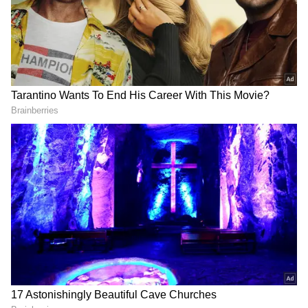
పరిస్థితులు అనుకూలిస్తాయి. వృత్తి, వ్యాపారాలు
ఉత్సాహంగా సాగుతాయి. చిన్ననాటి మిత్రులతో విందు
వినోదాలలో పాల్గొంటారు.