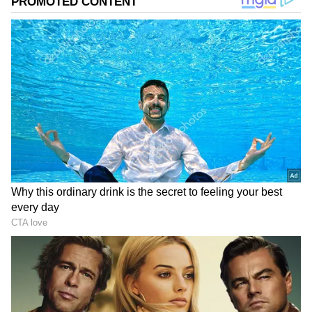
2
13
Image Credit :
Asianet News
మేష రాశి ఫలాలు
ధార్మిక సేవా కార్యక్రమాలలో పాల్గొంటారు. ఉద్యోగ యత్నాలు
సానుకూలంగా సాగుతాయి. స్థిరాస్తి కొనుగోలు ప్రయత్నాలు
ఫలిస్తాయి. ఆర్థికంగా పురోగతి సాధిస్తారు. ఇంటా బయటా