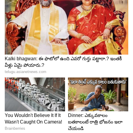
దిశగా సాగుతాయి. చేపట్టిన పనులు విజయవంతంగా పూర్తి
చేస్తారు. వృత్తి, వ్యాపారాలలో మరింత ఉత్సాహంగా పని
చేసి లాభాలు అందుకుంటారు. నిరుద్యోగుల ప్రయత్నాలు
వేగవంతం చేస్తారు.
5
13
Image Credit :
Asianet News
కర్కాటక రాశి ఫలాలు
విలువైన వస్తువులు కొనుగోలు చేస్తారు. సోదరులతో
వివాదాలు పరిష్కారమవుతాయి. సమాజంలో గౌరవ