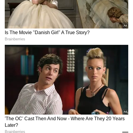
Image Credit :
Pixabay
మిథున రాశి- సమస్యలు పరిష్కారం
మిథున రాశి అధిపతి బుధుడు శుభ రాశులలో
సంచరిస్తున్నాడు. దీనికి తోడు గురు, శుక్ర గ్రహాల మద్ధతు
కూడా లభిస్తుంది. దీంతో ఈ రాశి వారు గొప్ప విజయాలు
సాధిస్తారు. వివాదాలు, విభేదాలు పరిష్కారమవుతాయి.
ఒత్తిడి, సమస్యలు చాలా వరకు తగ్గిపోతాయి. ఆదాయం
పెరిగి, అవసరాలు తీరతాయి. బంధువులతో సంబంధాలు
బలపడతాయి. ఆరోగ్యం చక్కగా సహకరిస్తుంది.