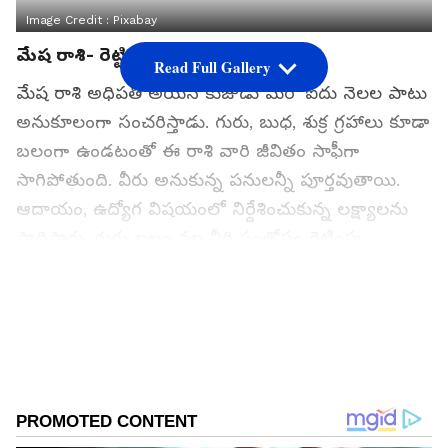
Image Credit :
Pixabay
మేష రాశి- రెట్టింపు సంతోషం
Read Full Gallery
మేష రాశి అధిపతి అయిన కుజుడు మరో ఐదు నెలల పాటు
అనుకూలంగా సంచరిస్తాడు. గురు, బుధ, శుక్ర గ్రహాలు కూడా
బలంగా ఉండటంతో ఈ రాశి వారి జీవితం సాఫీగా
సాగిపోతుంది. వీరు అనుకున్న పనులన్నీ పూర్తవుతాయి.
ఆదాయం, ఉద్యోగ విషయంలో నిర్దేశించుకున్న లక్ష్యాలను
సాధిస్తారు. గురు బలం వల్ల వీరి సంతోషం రెట్టింపు
అవుతుంది. ఇంటా బయటా సంతోషకర వాతావరణం
ఉంటుంది.
Add Asianetnews Telugu as a Preferred
Source