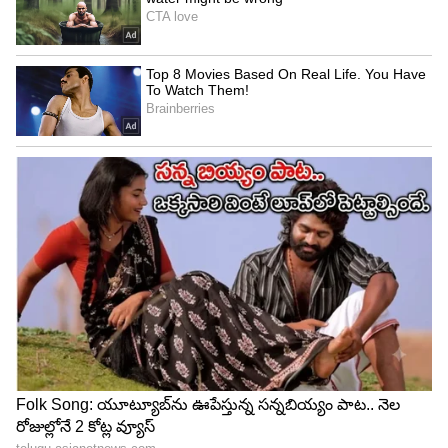
నెరవేరుతాయి. ఆరోగ్యం మెరుగుపడుతుంది. బ్యాంక్
బ్యాలెన్స్ ఆశించిన స్థాయిలో పెరుగుతుంది.
4
6