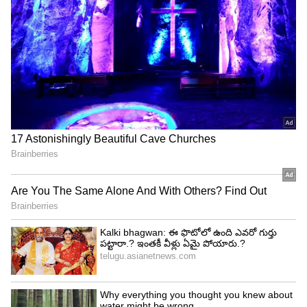
చేసినా.. మళ్లీ తిరిగి వస్తుంది!
3
6
Image Credit :
Getty
కర్కాటక రాశి- పట్టిందల్లా బంగారం
అదృష్టాన్నిచ్చే గురువు కర్కాటక రాశిలో ఉచ్ఛస్థితిలో
సంచరిస్తున్నాడు. శుక్ర, బుధ గ్రహాల అనుకూల ప్రభావం
కూడా ఉండటంతో వీరి జీవితం పూర్తిగా మారిపోతుంది.
పట్టిందల్లా బంగారం అవుతుంది. దైవానుగ్రహం పుష్కలంగా
ఉంటుంది. సొంత ఇల్లు, విదేశీ ఉద్యోగం వంటి కలలు