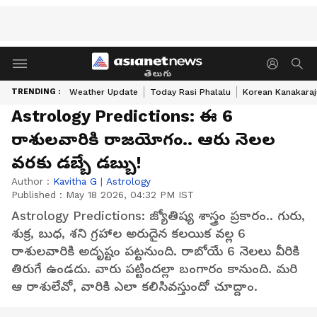
తెలుగు
TRENDING :
Weather Update
Today Rasi Phalalu
Korean Kanakaraj
Astrology Predictions: ఈ 6
రాశులవారికి రాజయోగం.. ఆరు నెలల
వరకు డబ్బే డబ్బు!
Author :
Kavitha G
|
Astrology
Published :
May 18 2026, 04:32 PM IST
Astrology Predictions: జ్యోతిష్య శాస్త్రం ప్రకారం.. గురు,
శుక్ర, బుధ, శని గ్రహాల అరుదైన కలయిక వల్ల 6
రాశులవారికి అదృష్టం పట్టనుంది. రాబోయే 6 నెలలు వీరికి
తిరుగే ఉండదు. వారు పట్టిందల్లా బంగారం కానుంది. మరి
ఆ రాశులేవో, వారికి ఎలా కలిసివస్తుందో చూద్దాం.