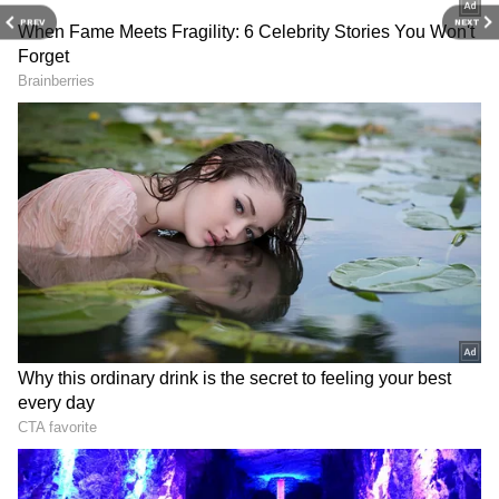
PREV
NEXT
Related Articles
Weekly Horoscope: 12 రాశుల వారఫలాలు.. ఈ
వారం ఏ రాశివారికి బాగా కలిసివస్తుందో చూడండి!
Zodiac Signs: ఈ 5 రాశులవారు ఎంత డబ్బు ఖర్చు