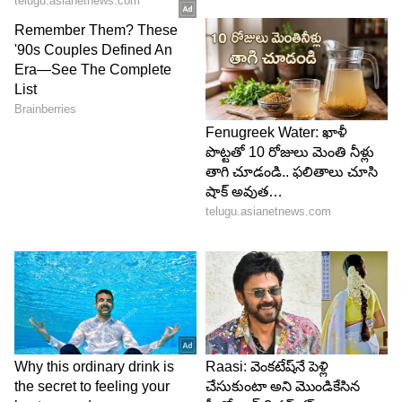
Image Credit :
Getty
వృశ్చిక రాశి- కోరికలు నెరవేరడం
వృశ్చిక రాశి అధిపతి కుజుడితో పాటు శని, గురు, శుక్ర, బుధ
గ్రహాలు కూడా అనుకూలంగా మారుతున్నాయి. అందువల్ల
వీరి జీవితం క్రమంగా ఉన్నత స్థాయికి చేరుకుంటుంది.
మనసులోని కోరికలు నెరవేరుతాయి. అనుకున్న పనులు
అనుకున్నట్లుగా జరుగుతాయి. మానసిక స్థైర్యం,
ఆత్మవిశ్వాసం పెరుగుతాయి. వృత్తి, ఉద్యోగం, కుటుంబ
జీవితం, ఆర్థిక పరిస్థితి అన్నీ అనుకూలంగా ఉంటాయి. వీరి
జీవనశైలి పూర్తిగా మారిపోతుంది.