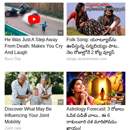
Image Credit :
Gemini
ఇంకోవైపు మండే ఎండలు
వర్షాల అలర్ట్ ఉన్నప్పటికీ, కొన్ని జిల్లాల్లో ఎండలు నెక్స్ట్
లెవెల్‌లో ఉండబోతున్నాయి. పోలవరం, ఏలూరు, ఎన్టీఆర్,
గుంటూరు, పల్నాడు జిల్లాల్లోని కొన్ని ప్రాంతాల్లో ఏకంగా 42
నుంచి 44 డిగ్రీల వరకు టెంపరేచర్స్ రికార్డ్ అయ్యే ఛాన్స్
ఉంది. అలాగే కాకినాడ, కోనసీమ, ప్రకాశం, నెల్లూరు వంటి
జిల్లాల్లో 40-42 డిగ్రీల ఎండలు ఉంటాయి.
సోమవారం నెల్లూరు జిల్లా గూడూరులో అత్యధికంగా 43.6
డిగ్రీలు, మార్కాపురం నందనమారెళ్లలో 43.3 డిగ్రీల ఉష్ణోగ్రత
నమోదైంది. ఈ వింత వాతావరణ పరిస్థితుల వల్ల