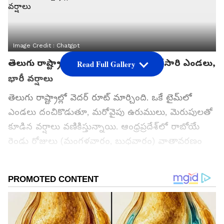
Image Credit :
Chatgpt
తెలుగు రాష్ట్రాల్లో వింత వాతావరణం.. ఒకేసారి ఎండలు,
Read Full Gallery
భారీ వర్షాలు
తెలుగు రాష్ట్రాల్లో వెదర్ రూట్ మార్చింది. ఒకే టైమ్‌లో
ఎండలు దంచికొడుతూ, మరోవైపు ఉరుములు, మెరుపులతో
కూడిన వర్షాలు వణికిస్తున్నాయి. ఆంధ్రప్రదేశ్‌లో రాబోయే
రెండు రోజులు (మంగళవారం, బుధవారం) వాతావరణం
చాలా విచిత్రంగా మారబోతోందని రాష్ట్ర విపత్తుల నిర్వహణ
సంస్థ మేనేజింగ్ డైరెక్టర్ ప్రఖర్ జైన్ ఒక కీలక అప్డేట్
ఇచ్చారు. ఒక పక్కన భానుడు నిప్పుల కురిపిస్తుంటే..
మరోపక్కన పిడుగులతో వర్షం విరుచుకుపడే ఛాన్స్ ఉందని
ఆయన హెచ్చరించారు.