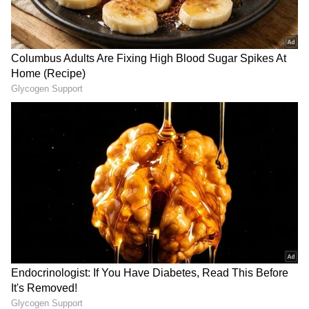
Related Articles
Marakata Shiva Lingam: ఈ ఒక్క శివలింగాన్ని
దర్శిస్తే చాలు.. మీ బాడీలోని రోగాలన్నీ సెట్ ! తెలంగాణ
వైద్యనాథుడు
SIP Investment: రూ.2,000 ఇన్వెస్ట్‌మెంట్‌తో
లఖ్‌పతి అయ్యే ఛాన్స్.. ఈ సింపుల్ ట్రిక్ అస్సలు మిస్
అవ్వకండి!
3
4