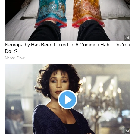
గూగుల్‌లో ఆసక్తికరమైన సమాచారం కోసం ఏసియానెట్ తెలుగు
ను మీ ఫ్రిఫర్డ్ సోర్స్ గా ఎంచుకోండి
2
5