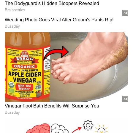
Image Credit :
Asianet News
రుతుపవనాల రాకపై ఐఎండీ ఏం చెప్పిందంటే?
సాధారణంగా జూన్ 1 కల్లా కేరళను తాకాల్సిన నైరుతీ
రుతుపవనాల రాక ఈసారి కాస్త లేట్ కానుంది. మే 26నే
వస్తాయని ముందుగా అంచనా వేసిన భారత వాతావరణ
శాఖ, తాజాగా ఆ డేట్‌ను జూన్ 4, 5 మధ్యకు మార్చింది.
ప్రస్తుతం ఈ గాలులు తమిళనాడులోని కన్యాకుమారి
ప్రాంతాన్ని తాకేందుకు అనుకూలంగా ఉన్నాయి.
కేరళకు జూన్ 4న లేదా 5న వస్తే.. మన తెలుగు రాష్ట్రాలకు
వచ్చేసరికి జూన్ 10 దాటొచ్చని నిపుణులు చెప్తున్నారు. పైగా
ఈసారి ఆంధ్రప్రదేశ్, తెలంగాణకు వచ్చేసరికి గాలుల వేగం