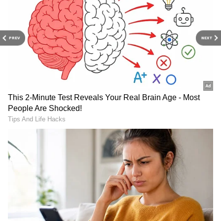
తగ్గి, వర్షాల జోరు కాస్త తగ్గే అవకాశం ఉందనే వార్తలు కూడా
వస్తున్నాయి.
PREV
NEXT