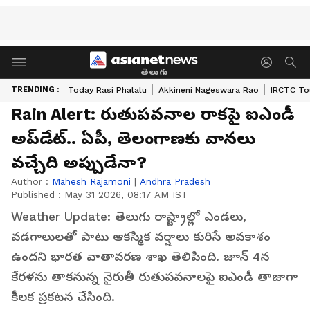
తెలుగు
TRENDING :
Today Rasi Phalalu
Akkineni Nageswara Rao
IRCTC To
Rain Alert: రుతుపవనాల రాకపై ఐఎండీ
అప్‌డేట్.. ఏపీ, తెలంగాణకు వానలు
వచ్చేది అప్పుడేనా?
Author :
Mahesh Rajamoni
|
Andhra Pradesh
Published :
May 31 2026, 08:17 AM IST
Weather Update: తెలుగు రాష్ట్రాల్లో ఎండలు,
వడగాలులతో పాటు ఆకస్మిక వర్షాలు కురిసే అవకాశం
ఉందని భారత వాతావరణ శాఖ తెలిపింది. జూన్ 4న
కేరళను తాకనున్న నైరుతీ రుతుపవనాలపై ఐఎండీ తాజాగా
కీలక ప్రకటన చేసింది.