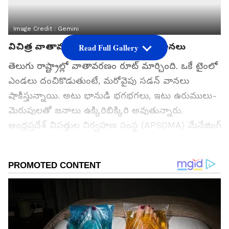
Image Credit :
Gemini
విచిత్ర వాతావరణం: ఒకేసారి ఎండలు.. వానలు
Read Full Gallery
తెలుగు రాష్ట్రాల్లో వాతావరణం రూట్ మార్చింది. ఒకే టైంలో
ఎండలు దంచికొడుతుంటే, మరోవైపు సడన్ వానలు
షాకిస్తున్నాయి. అటు భానుడి భగభగలు, ఇటు ఉరుములు-
మెరుపులతో జనాలు ఉక్కిరిబిక్కిరి అవుతున్నారు.
ఆంధ్రప్రదేశ్ విపత్తుల నిర్వహణ సంస్థ (APSDMA) మేనేజింగ్
డైరెక్టర్ ప్రఖర్ జైన్ తెలిపిన వివరాల ప్రకారం.. రాష్ట్రంలో
విభిన్నమైన క్లైమేట్ కండిషన్స్ రికార్డ్ అవుతున్నాయి.
ఆదివారం పలు జిల్లాల్లో మోస్తరు వర్షాలు పడే ఛాన్స్
ఉండగా, మరికొన్ని చోట్ల వడగాళ్లు పడే అవకాశముంది. ఇదే
సమయంలో కొన్ని ప్రాంతాల్లో ఎండలు దంచికొట్టనున్నాయి.