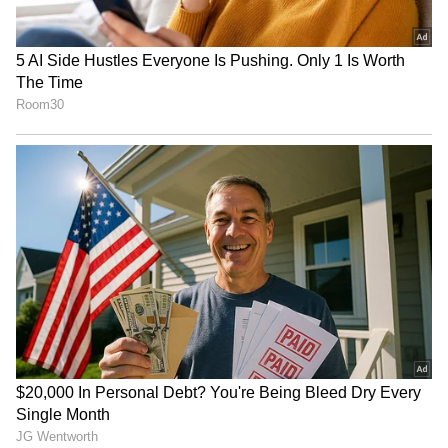
Related Articles
IPL 2026 Prize Money: ఐపీఎల్ 2026 ప్రైజ్ మనీ
ఎంత? విన్నర్‌, రన్నరప్‌ ఎంత అందుకుంటారు?
IPL 2026 Final: ఐపీఎల్ ఫైనల్ లో ఈ ఆరుగురు
ప్లేయర్స్ ఆడితే రచ్చ రంబోలానే !
3
5