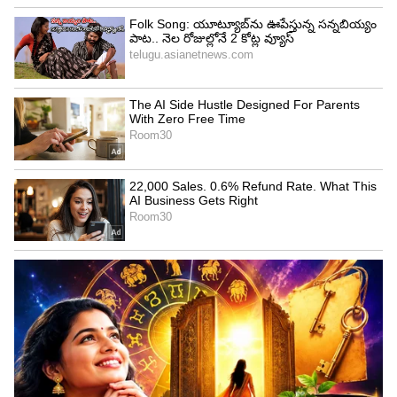
Image Credit :
Gemini AI
ద్రోణుల ఎఫెక్ట్: ఆకాశంలో మేఘాల అలజడి
ప్రస్తుతం మధ్య పాకిస్థాన్ నుండి ఉత్తర కోస్తాంధ్ర వరకు ఒక
ద్రోణి విస్తరించి ఉంది. దీనికి తోడు బంగాళాఖాతంలో
ఉపరితల ఆవర్తనం, లక్షద్వీప్ నుంచి మరో ద్రోణి యాక్టివ్‌గా
ఉన్నాయి. ఈ సిస్టమ్స్ వల్ల సముద్ర మట్టం నుంచి దాదాపు 1
కిలోమీటర్ నుంచి 7.6 కిలోమీటర్ల ఎత్తు వరకు బలమైన
మేఘాలు కమ్ముకున్నాయి.
వీటి ప్రభావంతో మే 31 నుంచి జూన్ 3 వరకు కోస్తాంధ్ర,
యానాం, రాయలసీమతో పాటు తెలంగాణలో అక్కడక్కడా
ఈదురుగాలులు, పిడుగులతో కూడిన వానలు
పడనున్నాయి. ముఖ్యంగా తీరప్రాంతాల్లో గంటకు 50 నుంచి
70 కిలోమీటర్ల వేగంతో గాలులు వీచే ప్రమాదం ఉంది.