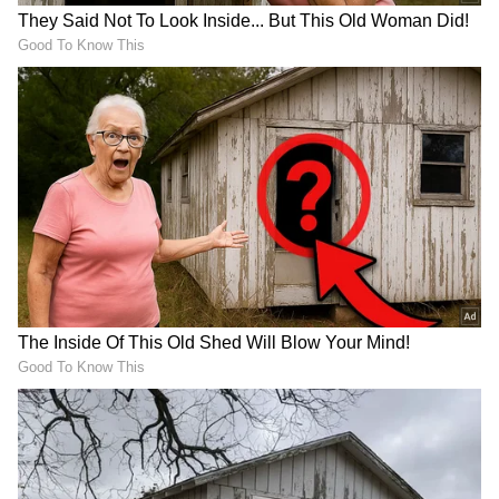
కూడా ఉంటాయి... చూసి కొనండి
తినొచ్చు
బ్రౌన్ రైస్ లో ఫైబర్ పుష్కలంగా ఉంటుంది. ఆరోగ్యకరమైన
జీర్ణక్రియను ప్రోత్సహిస్తుంది. బరువు నిర్వహణలో
సహాయపడుతుంది. ఇందులోని ఫైబర్ రక్తంలో చక్కెర
స్థాయిలను నియంత్రించడంలో సహాయపడుతుంది, ఇది
మధుమేహ వ్యాధిగ్రస్తులకు మంచి ఎంపిక.
Almonds: ఉద‌యం టిఫిన్
Eggs: కోడి గుడ్లను ఫ్రిజ్ లో
చేయ‌డానికి స‌మ‌యం ఉండ‌డం
పెడుతున్నారా? ఈ విషయం
లేదా.? ఇవి తింటే చాలు
తెలుసుకోవాల్సిందే
LATEST VIDEOS
దేవరపల్లిలో అడుగుపెట్టిన జగన్ భారీగా
తరలి వచ్చిన ఫ్యాన్స్ | YS Jagan East
Godavari Tour Devarapalli