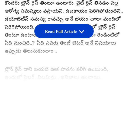
కొందరు బ్రౌన్ రైస్ తింటూ ఉంటారు. వైట్ రైస్ తినడం వల్ల
ఆరోగ్య సమస్యలు వస్తాయని, ఉబకాయం పెరిగిపోతుందని..
డయాబెటీస్ సమస్య రావచ్చు అనే భయం చాలా మందిలో
పెరిగిపోయింది. అందుకే.. ఆ వైట్ రైస్ స్థానంలో బ్రౌన్ రైస్
Read Full Article
తింటూ ఉంటారు. కానీ... నిపుణుల ప్రకారం ఈ రెండింటిలో
ఏది మంచిది..? ఏది ఎవరు తింటే బెటర్ అనే విషయాలు
ఇప్పుడు తెలుసుకుందాం...
బ్రౌన్ రైస్ దాని బయటి ఊక పొరను కలిగి ఉంటుంది,
ఇందులో ఫైబర్, విటమిన్లు , ఖనిజాలు ఉంటాయి,
ఆరోగ్యకరమైన , పోషకమైన రుచిని అందిస్తాయి. మరోవైపు,
తెల్ల బియ్యంలో, ఊక తొలగించి శుద్ధి చేస్తారు. ఇది బియ్యం
LATEST VIDEOS
మృదువైన ఆకృతిని , తెలుపు రంగును కలిగిస్తుంది. అయితే
ఈ రెండింటిలో ఎందులో ఎక్కువ పోషకాలు ఉంటాయి..?