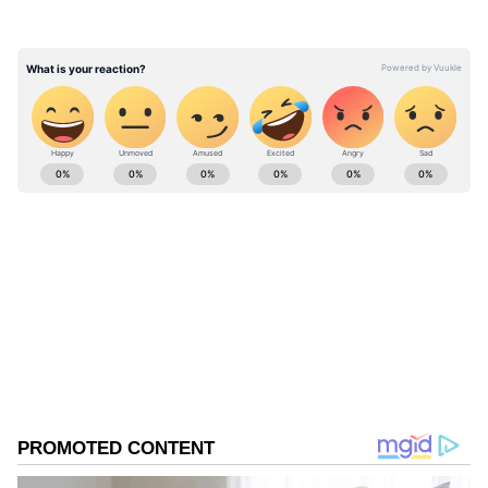
ABOUT THE AUTHOR
ramya Sridhar
RS
పది సంవత్సరాలుగా జర్నలిజంలో ఉన్నారు. 2017 నుండి
ఆసియానెట్‌లో జర్నలిస్ట్‌గా పని చేస్తున్నారు. ప్రస్తుతం, లైఫ్‌స్టైల్
విభాగాన్ని లీడ్ చేస్తున్నారు. ఇంతకు ముందు ఈనాడులో పని
చేశారు. ఈనాడు జర్నలిజం స్కూల్లో జర్నలిజం శిక్షణ పొందారు.
Follow Us