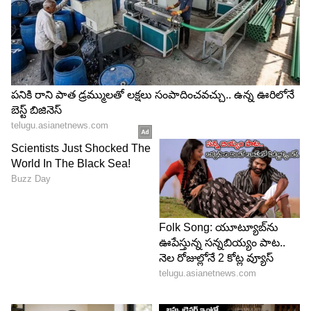
తోడ్పడతాయి. ఇది కొలెస్ట్రాల్ స్థాయిలను తగ్గిస్తుంది. సరైన
రక్తపోటును నిర్వహించడానికి సహాయపడుతుంది.
బరువు నిర్వహణ:
బ్రౌన్ రైస్‌లోని పీచు సంపూర్ణత్వం అనుభూతిని అందిస్తుంది.
సంతృప్తిని ప్రోత్సహిస్తుంది. ఇది తక్కువ తినకుండా
సంతృప్తిని అందించడం ద్వారా అతిగా తినడం నిరోధిస్తుంది,
బరువు నిర్వహణ ప్రయాణంలో ఉన్నవారికి లడ్డూలను
విలువైన మిత్రుడిగా చేస్తుంది.
మధుమేహం నిర్వహణ: