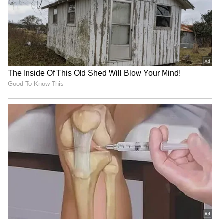
ఇంత హుషారు ఏంటి భయ్యా ఎలా
కొట్టేసుకుంటున్నాడో చూడండి | Hushar
Pittalu Movie Press Meet | Actor
Bhanu
పోషకాలు:
బ్రౌన్ రైస్ మెగ్నీషియం, సెలీనియం, మెగ్నీషియం, బి
విటమిన్లు వంటి అవసరమైన పోషకాలతో నిండి ఉంటుంది.
అందువల్ల ఇది మొత్తం ఆరోగ్యానికి దోహదం చేస్తుంది,
ఎముకల పెరుగుదలకు, రోగనిరోధక పనితీరుకు , శక్తి
జీవక్రియకు మద్దతు ఇస్తుంది.
యాంటీ ఆక్సిడెంట్: