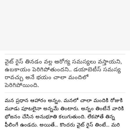
వైట్ రైస్ తినడం వల్ల ఆరోగ్య సమస్యలు వస్తాయని,
ఉబకాయం పెరిగిపోతుందని.. డయాబెటీస్ సమస్య
రావచ్చు అనే భయం చాలా మందిలో
పెరిగిపోయింది.
మన ప్రధాన ఆహారం అన్నం. మనలో చాలా మందికి రోజుకి
మూడు పూటలైనా అన్నమే తింటారు. అన్నం తింటేనే వారికి
భోజనం చేసిన అనుభూతి కలుగుతుంది. లేకపోతే తిన్న
ఫీలింగే ఉండదు. అయితే... కొందరు వైట్ రైస్ తింటే... మరి