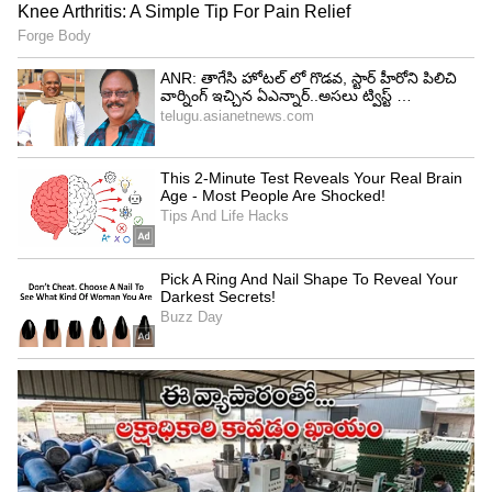
బ్రౌన్ రైస్ లో యాంటీ ఆక్సిడెంట్స్ ఎక్కువగా ఉంటాయి.
శరీరంలోని ఫ్రీ రాడికల్స్‌తో పోరాడుతుంది, దీర్ఘకాలిక
వ్యాధుల ప్రమాదాన్ని తగ్గిస్తుంది.సెల్యులార్ ఆరోగ్యానికి
మద్దతు ఇస్తుంది. యాంటీ ఆక్సిడెంట్లు గుండె ఆరోగ్యానికి