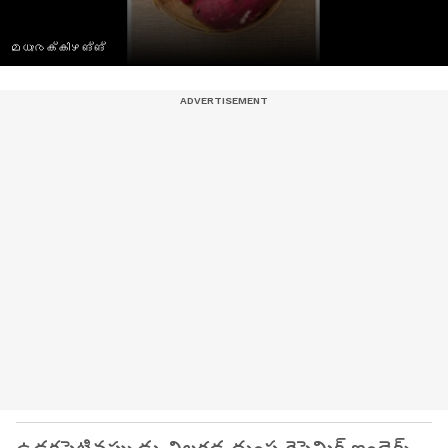
മധുരക്കിഴങ്ങ്