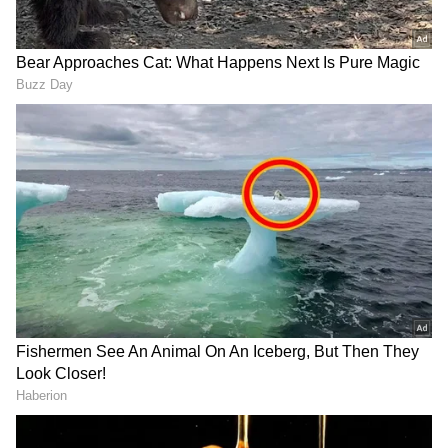
చేయ‌డానికి స‌మ‌యం ఉండ‌డం
పెడుతున్నారా? ఈ విషయం
లేదా.? ఇవి తింటే చాలు
తెలుసుకోవాల్సిందే
LATEST VIDEOS
ప్రెస్ మీట్ పెట్టి మరీ జగన్ పరువుతీసిన
హోమ్ మంత్రి అనిత | Anitha Vangalapudi
Strong Counter to Jagan
తమిళనాడు బడ్జెట్ విజయ్ ఆసక్తికర
కేటాయింపులు | Tamil Nadu CM Vijay
Mega Budget 2026