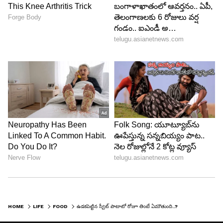
HOME
LIFE
FOOD
ఉడకపెట్టిన స్వీట్ పొటాటో రోజూ తింటే ఏమౌతుంది..?