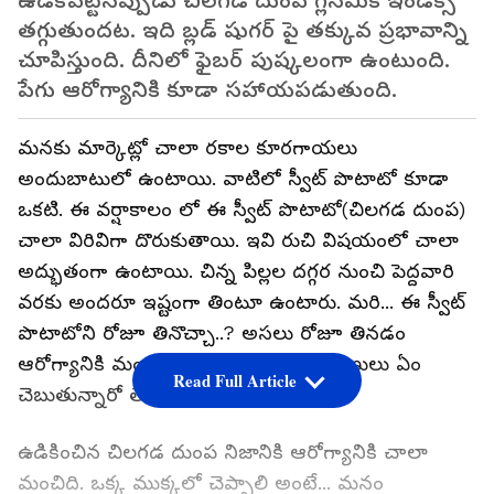
ఉడకపెట్టినప్పుడు చిలగడ దుంప గ్లెసెమిక్ ఇండెక్స్
తగ్గుతుందట. ఇది బ్లడ్ షుగర్ పై తక్కువ ప్రభావాన్ని
చూపిస్తుంది. దీనిలో ఫైబర్ పుష్కలంగా ఉంటుంది.
పేగు ఆరోగ్యానికి కూడా సహాయపడుతుంది.
మనకు మార్కెట్లో చాలా రకాల కూరగాయలు
అందుబాటులో ఉంటాయి. వాటిలో స్వీట్ పొటాటో కూడా
ఒకటి. ఈ వర్షాకాలం లో ఈ స్వీట్ పొటాటో(చిలగడ దుంప)
చాలా విరివిగా దొరుకుతాయి. ఇవి రుచి విషయంలో చాలా
అద్భుతంగా ఉంటాయి. చిన్న పిల్లల దగ్గర నుంచి పెద్దవారి
వరకు అందరూ ఇష్టంగా తింటూ ఉంటారు. మరి... ఈ స్వీట్
పొటాటోని రోజూ తినొచ్చా..? అసలు రోజూ తినడం
ఆరోగ్యానికి మంచిదేనా? దీని గురించి నిపుణులు ఏం
Read Full Article
చెబుతున్నారో తెలుసుకుందాం...
ఉడికించిన చిలగడ దుంప నిజానికి ఆరోగ్యానికి చాలా
మంచిది. ఒక్క ముక్కలో చెప్పాలి అంటే... మనం