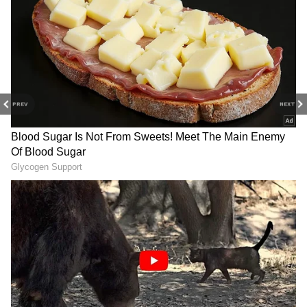
PREV
NEXT
Milk : పాల ప్యాకెట్ పై తేదీ
Oil Free Poori: ఈ పూరీలను
మాత్రమే కాదు, ఈ వివరాలు
డైట్ చేసే వాళ్లు కూడా హాయిగా
కూడా ఉంటాయి... చూసి కొనండి
తినొచ్చు
Almonds: ఉద‌యం టిఫిన్
Eggs: కోడి గుడ్లను ఫ్రిజ్ లో