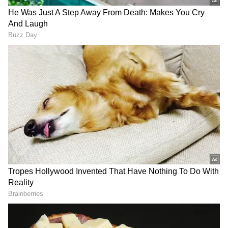
DOWNLOAD APP
ఎక్కువగా.. చిలగడదుంపలను.. కేవలం ఉడకపెట్టి తింటూ
ఉంటారు. కానీ.. వీటితో చాలా రకాల రెసిపీలు చేసుకోవచ్చు.
స్వీట్ పొటాటోతో టిక్కీ చేసుకోవచ్చు. సూప్ చేసుకోవచ్చు.
షుగర్ కాకుండా.. బెల్లం వాడి హెల్దీగా.. స్వీట్ కూడా
చేసుకోవచ్చు. ఎలా తిన్నా.. ఇది పిల్లలకు, పెద్దలకు
ఆరోగ్యకరమే.
RECOMMENDED STORIES