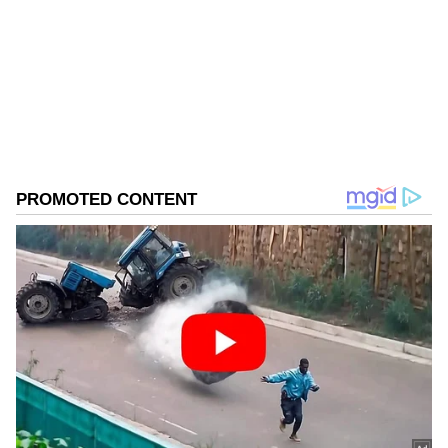
ఆసియానెట్‌లో జర్నలిస్ట్‌గా పని చేస్తున్నారు. ప్రస్తుతం, లైఫ్‌స్టైల్
విభాగాన్ని లీడ్ చేస్తున్నారు. ఇంతకు ముందు ఈనాడులో పని
చేశారు. ఈనాడు జర్నలిజం స్కూల్లో జర్నలిజం శిక్షణ పొందారు.
Follow Us