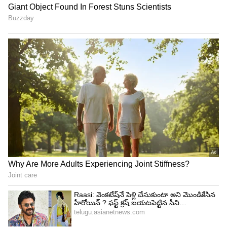
నేను మాట్లాడుతున్నాను కదా ఇక్కడ నిలబడు అంటాడు
అభి. అంటే నువ్వు కూడా ఆ గొర్రెల మందతో కలిసి రోడ్డు
మీద పాంప్లెట్లు పంచడానికి వెళ్తున్నావా అనడంతో మైండ్
యువర్ లాంగ్వేజ్ అభి అని సీరియస్ అవుతుంది అంకిత.
అసలు ఇంట్లో వాళ్లకి గౌరవం ఇవ్వని వాడితో మాట్లాడటం
వేస్ట్ అని అంటుంది అంకిత.
నేను నీ భర్తని ఆ విషయం గుర్తుందా అనడంతో మనం
భార్యాభర్తలమే కానీ అన్యోన్యంగా ఉండే భార్యాభర్తలం కాదు
అంటుంది అంకిత. నాకు భార్య అవ్వడం వల్లే నువ్వు ఇంటికి
కోడలివి అయ్యావు అనడంతో నీ వల్ల నాకు అదొక్కటే
మంచి జరిగింది అని అంటుంది అంకిత. కేఫ్ విషయంలో
నువ్వు కలుగజేసుకోకు ఆ బురద నువ్వు అంటించుకోకు,
వాళ్ళని వదిలేయ్ అనడంతో సేమ్ డైలాగ్ నీకు అదే
చెబుతున్నాను అని అంటుంది అంకిత. నాకంటే నా