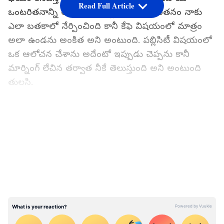
Read Full Article
ఒంటరితనాన్ని అనుభవిస్తున్నాను. ఆ ఒంటరితనం నాకు
ఎలా బతకాలో నేర్పించింది కానీ కేఫె విషయంలో మాత్రం
అలా ఉండను అంకిత అని అంటుంది. పబ్లిసిటీ విషయంలో
ఒక ఆలోచన చేశాను అదేంటో ఇప్పుడు చెప్పను కానీ
మార్నింగ్ లేచిన తర్వాత నీకే తెలుస్తుంది అని అంటుంది
తులసి.
గూగుల్‌లో ఆసక్తికరమైన సమాచారం కోసం ఏసియానెట్
తెలుగు ను మీ ఫ్రిఫర్డ్ సోర్స్ గా ఎంచుకోండి
LATEST VIDEOS
మరుసటి రోజు ఉదయం తులసి పేపర్ లో రాసుకుంటూ
ఉండగా ఇంతలో అక్కడికి అందరూ వస్తారు. అప్పుడు
అందరూ తులసివైపు అలాగే చూస్తూ ఉంటారు. అప్పుడు
అంకిత రాత్రంతా మీరు మేలుకొని ఉన్నారా ఆంటీ అనడంతో
నిద్ర పట్టడం లేదు అనగా ఏం రాస్తున్నావమ్మా అని
అడుగుతాడు ప్రేమ్. పరంధామయ్య కూడా ఇదంతా