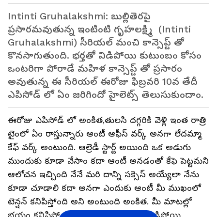
Intinti Gruhalakshmi: బుల్లితెరపై
ప్రసారమవుతున్న ఇంటింటి గృహలక్ష్మి (Intinti
Gruhalakshmi) సీరియల్ మంచి కాన్సెప్ట్ తో
కొనసాగుతుంది. భర్తతో విడిపోయి కుటుంబం కోసం
ఒంటరిగా పోరాడే మహిళ కాన్సెప్ట్ తో ప్రసారం
అవుతున్న ఈ సీరియల్ ఈరోజు ఫిబ్రవరి 10వ తేదీ
ఎపిసోడ్ లో ఏం జరిగిందో హైలెట్స్ తెలుసుకుందాం.
ఈరోజు ఎపిసోడ్ లో అంకిత,తులసి దగ్గరికి వెళ్లి ఇంత రాత్రి
టైంలో ఏం రాస్తున్నారు ఆంటీ ఆఫీస్ వర్క్ అనగా లేదమ్మా
కేఫ్ వర్క్ అంటుంది. ఆల్రెడీ స్టార్ట్ అయింది ఒక అడుగు
ముందుకు కూడా వేసాం కదా ఆంటీ అనడంతో కేఫె పెట్టమని
ఆలోచన ఇచ్చింది నేనే మరి దాన్ని సక్సెస్ అయ్యేలా నేను
కూడా చూడాలి కదా అనగా ఎందుకు ఆంటీ మీ ముఖంలో
టెన్షన్ కనిపిస్తోంది అని అంటుంది అంకిత. మీ మాటల్లో
భయం కనిపిస్తోంది అనడంతో జీవితంలో ఓడిపోయి