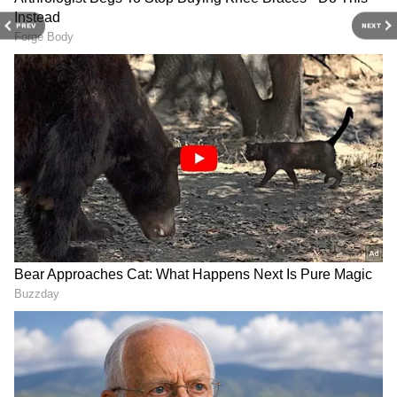
మైండ్ గేమ్ ఎలా ఉందంటే ?
సినిమానే
PREV
NEXT
Toxic Cast Fees: టాక్సిక్ స్టార్ల
Isakapatnam: ఐశ్వర్య రాజేష్
రెమ్యూనరేషన్స్, యశ్‌కు 50
'ఇసకపట్నం' వెబ్ సిరీస్
కోట్లు.. మరి కియారా, నయన్
తప్పకుండా చూడడానికి 5
ఎంత తీసుకున్నారంటే?
కారణాలు ఇవే