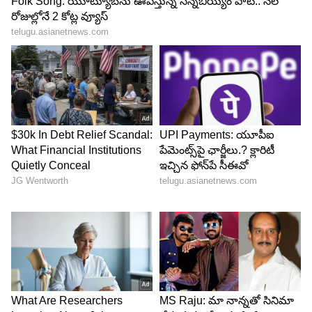
పంచడానికి వెళ్తారు. రాములమ్మ పాంప్లెట్లు పంచుతూ
ఉండగా అది చూసి అందరూ సంతోష పడుతూ ఉంటారు.
ఆ తర్వాత అందరూ పాంప్లెట్లు పంచి కేఫ్ లో ఎదురు
చూస్తూ ఉండగా ఇంతలో కస్టమర్స్ అందరూ చాలామంది
రావడంతో అందరూ హడావిడిగా వారికి సర్వ్ చేస్తూ
ఉంటారు.