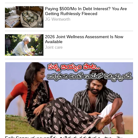
కుటుంబం ఎక్కువయిందా అనగా ఇది మన కుటుంబం అని
అభికి బుద్ధి చెబుతుంది అంకిత. ఆ తర్వాత రాములమ్మ
అయ్యగారు అందరికీ పని చేసి పెడుతుంటే చూడడానికి
బాధగా ఉంది అనడంతో ఇంతలోనే అక్కడికి ప్రేమ్
పాంప్లెంట్లు తీసుకొని వస్తాడు. నందు అక్కడికి వచ్చి ఆ
పాంప్లెట్లు చూసి పర్సనల్ గా ఇవన్నీ ఇక్కడ పంచుతాను
అని సంతోషంగా ఉంటాడు.
అప్పుడు అందరూ కలిసి సరదాగా నవ్వుకుంటూ
మాట్లాడతారు. అప్పుడు కుటుంబం అందరూ సంతోషంగా
నందుకి సపోర్ట్ చేస్తూ మాట్లాడడంతో అది చూసి నందు
కన్నీళ్లు పెట్టుకుంటాడు. అప్పుడు ప్రేమ్ ఏమి అయ్యింది
నాన్న అనగా అప్పుడు ఒంటరి వాడిని అని ఫీల్ అయ్య
వాడిని కానీ ఇప్పుడు అందరూ సపోర్ట్ చేస్తుంటే ఆనందంగా
ఉంది అనడంతో ప్రేమ్ నందు ఇద్దరు హత్తుకుని సంతోష
పడుతూ ఉంటారు. ఆ తర్వాత అందరూ కలిసి పాంప్లెట్లు