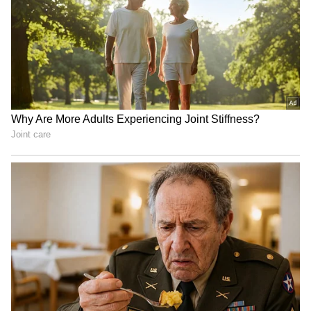
మరి ప్లే ఆఫ్ మ్యాచులకు వర్షం అడ్డుపడితే పాయింట్
టేబుల్ ను పరిగణలోకి తీసుకుంటారు. ఏ జట్టయితే ఎక్కువ
పాయింట్లను కలిగివుంటుందో ఆ టీం ను విజేతగా
ప్రకటిస్తారు. అంటే క్వాలిఫయర్ 2 మ్యాచ్ వర్షం కారణంగా
రద్దయితే పాయింట్ల పట్టికలో రాజస్థాన్ కంటే మెరుగైన
స్థానంలో వున్న సన్ రైజర్స్ నేరుగా ఫైనల్ కు
చేరుతుందన్నమాట. కాబట్టి ఆర్ఆర్ ను ఓడించి సన్ రైజర్స్
ఫైనల్ కు చేరుతుందో... లేక వర్షమే హైదరాబాద్ ను ఫైనల్ కు
చేరుస్తుందో చూడాలి. వర్షమేమీ లేకుండా మ్యాచ్ సజావుగా
సాగి...ఒకవేళ కమిన్స్ సేనను శాంసన్ బృందం ఓడిస్తే మాత్రం
ఐపిఎల్ 2024 ఫైనల్ కోల్ కతా, రాజస్థాన్ మధ్య
జరుగుతుంది.