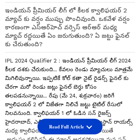
ఇండియన్ ప్రీమియర్ లీగ్ లో కీలక క్వాలిఫయర్ 2
మ్యాచ్ కు వర్షం ముప్పు పొంచివుంది. ఒకవేళ వర్షం
కారణంగా ఎస్ఆర్‌హెచ్ వర్సెస్ ఆర్ఆర్ మధ్య
మ్యాచ్ రద్దయితే ఏం జరుగుతుంది? ఏ జట్టు ఫైనల్
కు చేరుతుంది?
IPL 2024 Qualifier‌ 2 : ఇండియన్ ప్రీమియర్ లీగ్ 2024
కీలక దశకు చేరుకుంది... కేవలం రెండు మ్యాచులు మాత్రమే
మిగిలివున్నాయి. ఇప్పటికే కోల్ కతా నైట్ రైడర్స్ ఫైనల్ కు
చేరగా మరో రెండు జట్లు ఫైనల్ బెర్తు కోసం
తలపడనున్నాయి... రేపు (మే 24, శుక్రవారం) జరిగే
క్వాలిఫయర్ 2 లో విజేతగా నిలిచే జట్టు టైటిల్ రేసులో
నిలవనుంది. క్వాలిఫయర్ 1 లో ఓడిన సన్ రైజర్స్
హైదరాబాద్, ఎలిమినేటర్ మ్యాచ్ విజేత రాజస్థాన్ రాయల్స్
Read Full Article
మధ్య క్వాలిఫయర్ 2 మ్యాచ్ జరగనుంది. అయితే
అదృష్టం కలిసివస్తే ఈ మ్యాచ్ ఆడకపోయినా మన సన్