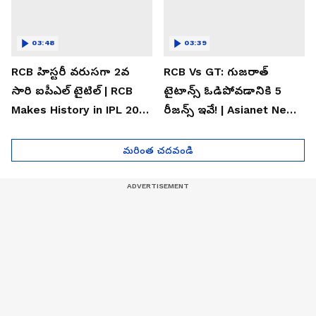
03:48
03:39
RCB హిస్టరీ వరుసగా 2వ
RCB Vs GT: గుజరాత్
సారి ఐపీఎల్ టైటిల్ | RCB
టైటాన్స్ ఓడిపోవడానికి 5
Makes History in IPL 2026
రీజన్స్ ఇవే! | Asianet News
| Asianet News Telugu
Telugu
మరింత చదవండి