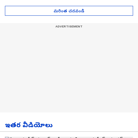
| Asianet News Telugu
గోల్డ్ రేట్లు
మరింత చదవండి
ఇతర వీడియోలు