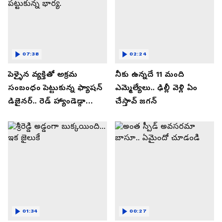
07:38
02:24
పెళ్ళైన వ్యక్తితో అక్రమ
నీకు ఉన్నదే 11 మంది
సంబంధం పెట్టుకున్న ఫ్యాషన్
ఎమ్మెల్యేలు.. ఢిల్లీ వెళ్లి ఏం
డిజైనర్.. రెడ్ హ్యాండెడ్గా
చేస్తావ్ జగన్
పట్టుకున్న భార్య.
01:34
00:27