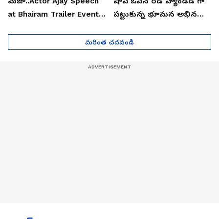
మజా..Actor Ajay Speech
షాప్ ఓపెన్ రెడ్ హ్యాండెడ్ గా
at Bhairam Trailer Event |
పట్టుకున్న భూమన అభినయ్|
Asianet News Telugu
Asianet News Telugu
మరింత చదవండి