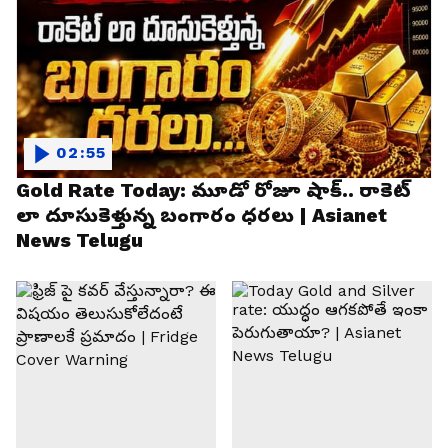
02:55
Gold Rate Today: మూడో రోజూ షాక్.. రాకెట్
లా దూసుకెళ్తున్న బంగారం ధరలు | Asianet
News Telugu