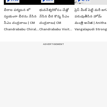
21:05
09:11
42:29
చీరాల పర్యటన లో
భువనేశ్వరికోసం చేత్తో
ప్రెస్ మీట్ పెట్టి మరీ జగ
స్వయంగా చీరను నేసిన
నేసిన చీర కొన్న సీఎం
పరువుతీసిన హోమ్
సీఎం చంద్రబాబు | CM
చంద్రబాబు| CM
మంత్రి అనిత | Anitha
Chandrababu Chirala
Chandrababu Visit
Vangalapudi Strong
tour | Asianet Telugu
Chirala Handloom
Counter to Jagan
Workshop