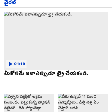
వైరల్
01:19
మీకోసమే ఇలాఎప్పుడూ ట్రై చేయకండి.