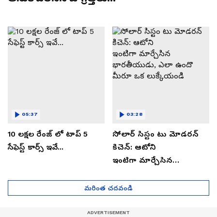
05:37
03:28
10 లక్షల రేంజ్ లో టాప్ 5
సోలార్ సిస్టం టు మోడరన్
సేఫెస్ట్ కార్స్ ఇవే...
కిచెన్: ఆటోని
ఇంటిగా మార్చేసిన
భారతీయుడు, ఎలా ఉందొ
మీరూ ఒక లుక్కేయండి
మరింత చదవండి