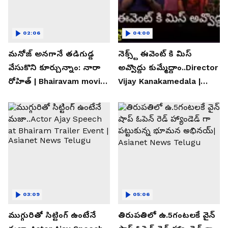
02:06
04:00
మనోజ్ అనగానే తడిగుడ్డ
నెక్స్ట్ ఈవెంట్ కి మిస్
వేసుకొని కూర్చున్నాం: నారా
అవ్వొద్దు కుమ్మేద్దాం..Director
రోహిత్ | Bhairavam movie |
Vijay Kanakamedala |
Asianet News Telugu
Asianet News Telugu
03:09
05:06
ముగ్గురితో సిట్టింగ్ ఉంటేనే
తిరుపతిలో ఉ.5గంటలకే వైన్