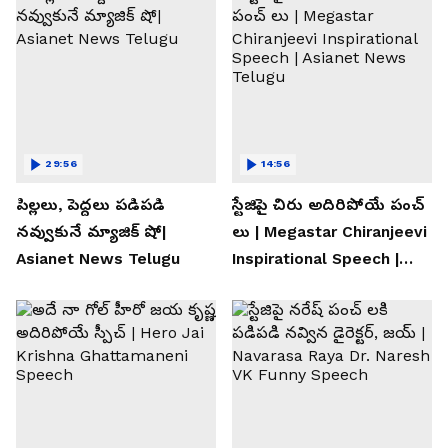
29:56
14:56
పిల్లలు, పెద్దలు పడిపడి
స్టేజిపై చిరు అదిరిపోయే పంచ్
నవ్వుకునే మ్యాజిక్ షో|
లు | Megastar Chiranjeevi
Asianet News Telugu
Inspirational Speech |
Asianet News Telugu