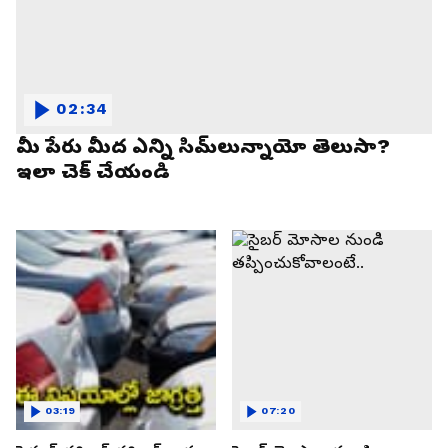
02:34
మీ పేరు మీద ఎన్ని సిమ్‌లున్నాయో తెలుసా?
ఇలా చెక్ చేయండి
03:19
07:20