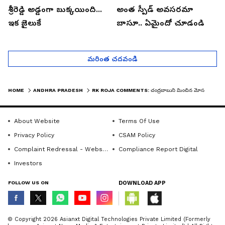
శ్రీరెడ్డి అడ్డంగా బుక్కయింది...
అంత స్పీడ్ అవసరమా
ఇక జైలుకే
బాసూ.. ఏమైందో చూడండి
మరింత చదవండి
HOME
ANDHRA PRADESH
RK ROJA COMMENTS: చంద్రబాబుని మించిన మోసగాడు లోకేష్‌: ఆర్కే రోజా | ASIANET NEWS TELUGU
About Website
Terms Of Use
Privacy Policy
CSAM Policy
Complaint Redressal - Website
Compliance Report Digital
Investors
FOLLOW US ON
DOWNLOAD APP
© Copyright 2026 Asianxt Digital Technologies Private Limited (Formerly