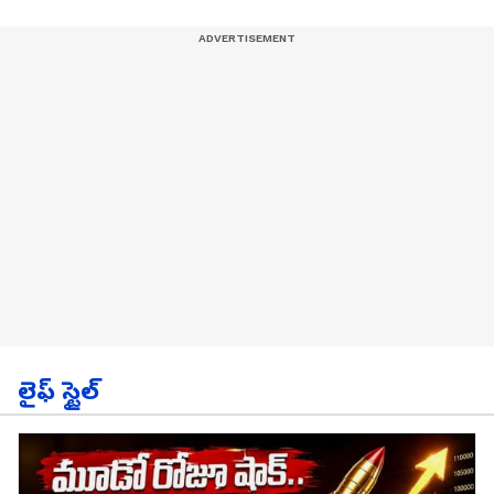
లైఫ్ స్టైల్