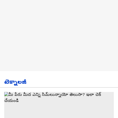
టెక్నాలజీ