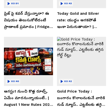
03:01
03:43
ఫ్రిజ్ పై కవర్ వేస్తున్నారా? ఈ
Today Gold and Silver
విషయం తెలుసుకోలేదంటే
rate: యుద్ధం ఆగకపోతే
ప్రాణాలకే ప్రమాదం | Fridge
ఇంకా పెరుగుతాయా? |
Cover Warning
Asianet News Telugu
03:40
03:42
ఆగస్టు1 నుంచి కొత్త రూల్స్,
Gold Price Today :
ఏమేం మారనున్నాయంటే.. |
బంగారం కొనాలనుకునే వారికి
August 1 New Rules 2026
గుడ్ న్యూస్.. ఎట్టకేలకు తగ్గిన