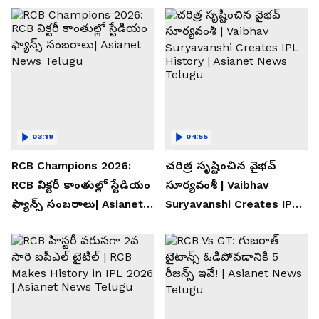
03:19
04:55
RCB Champions 2026:
చరిత్ర సృష్టించిన వైభవ్
RCB విక్టరీ కాంతుల్లో స్టేడియం
సూర్యవంశీ | Vaibhav
ఫ్యాన్స్ సంబరాలు| Asianet
Suryavanshi Creates IPL
News Telugu
History | Asianet News
Telugu