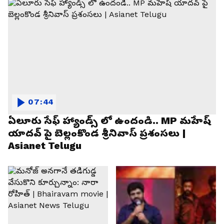
07:44
ఏలూరు సేఫ్ హ్యాండ్స్ లో ఉందండి.. MP మహేష్
యాదవ్ పై బెల్లంకొండ శ్రీనివాస్ ప్రశంసలు |
Asianet Telugu