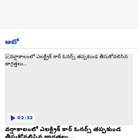
ఆటో
02:32
వర్షాకాలంలో ఎలక్ట్రిక్ కార్ ఓనర్స్ తప్పకుండ
తీసుకోవలిసిన జాగ్రత్తలు...