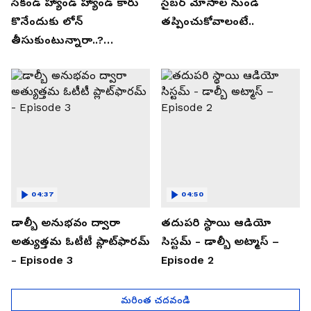
సెకండ్ హ్యాండ్ హ్యాండ్ కారు
సైబర్ మోసాల నుండి
కొనేందుకు లోన్
తప్పించుకోవాలంటే..
తీసుకుంటున్నారా..?
తప్పకుండ ఈ విషయాలు
తెలుసుకోండి..!
04:37
04:50
డాల్బీ అనుభవం ద్వారా
తదుపరి స్థాయి ఆడియో
అత్యుత్తమ ఓటీటీ ప్లాట్‌ఫారమ్
సిస్టమ్ - డాల్బీ అట్మాస్ –
- Episode 3
Episode 2
మరింత చదవండి