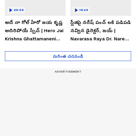
05:09
19:25
అదే నా గోల్ హీరో జయ కృష్ణ
స్టేజిపై నరేష్ పంచ్ లకి పడిపడి
అదిరిపోయే స్పీచ్ | Hero Jai
నవ్విన డైరెక్టర్, జయ్ |
Krishna Ghattamaneni
Navarasa Raya Dr. Naresh
Speech
VK Funny Speech
మరింత చదవండి