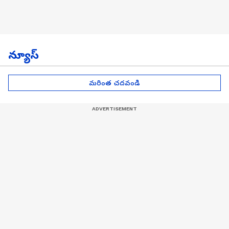
న్యూస్
మరింత చదవండి