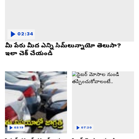
02:34
మీ పేరు మీద ఎన్ని సిమ్‌లున్నాయో తెలుసా?
ఇలా చెక్ చేయండి
03:19
07:20