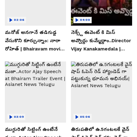
02:06
04:00
మనోజ్ అనగానే తడిగుడ్డ
నెక్స్ట్ ఈవెంట్ కి మిస్
వేసుకొని కూర్చున్నాం: నారా
అవ్వొద్దు కుమ్మేద్దాం..Director
రోహిత్ | Bhairavam movie |
Vijay Kanakamedala |
Asianet News Telugu
Asianet News Telugu
03:09
05:06
ముగ్గురితో సిట్టింగ్ ఉంటేనే
తిరుపతిలో ఉ.5గంటలకే వైన్