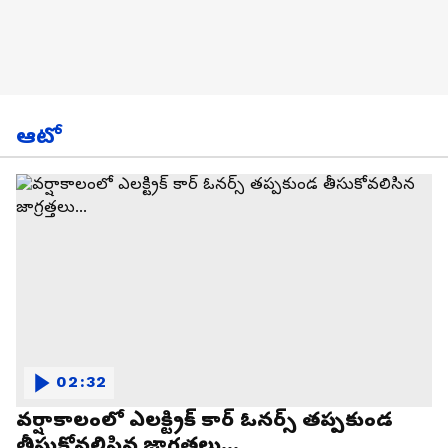
ఆటో
02:32
వర్షాకాలంలో ఎలక్ట్రిక్ కార్ ఓనర్స్ తప్పకుండ
తీసుకోవలిసిన జాగ్రత్తలు...