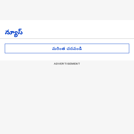
న్యూస్
మరింత చదవండి