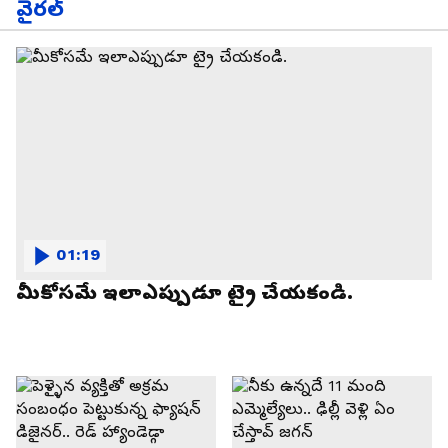
వైరల్
01:19
మీకోసమే ఇలాఎప్పుడూ ట్రై చేయకండి.