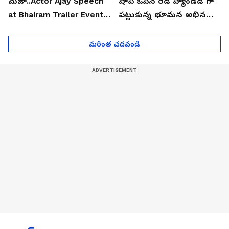
మజా..Actor Ajay Speech
షాప్ ఓపెన్ రెడ్ హ్యాండెడ్ గా
at Bhairam Trailer Event |
పట్టుకున్న భూమన అభినయ్|
Asianet News Telugu
Asianet News Telugu
మరింత చదవండి