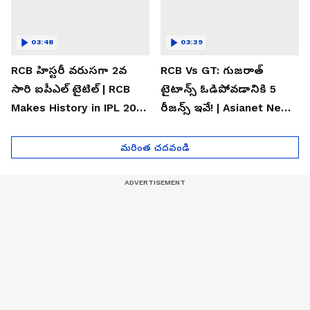
03:48
03:39
RCB హిస్టరీ వరుసగా 2వ
RCB Vs GT: గుజరాత్
సారి ఐపీఎల్ టైటిల్ | RCB
టైటాన్స్ ఓడిపోవడానికి 5
Makes History in IPL 2026
రీజన్స్ ఇవే! | Asianet News
| Asianet News Telugu
Telugu
మరింత చదవండి