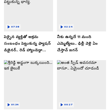
07:38
02:24
పెళ్ళైన వ్యక్తితో అక్రమ
నీకు ఉన్నదే 11 మంది
సంబంధం పెట్టుకున్న ఫ్యాషన్
ఎమ్మెల్యేలు.. ఢిల్లీ వెళ్లి ఏం
డిజైనర్.. రెడ్ హ్యాండెడ్గా
చేస్తావ్ జగన్
పట్టుకున్న భార్య.
01:34
00:27