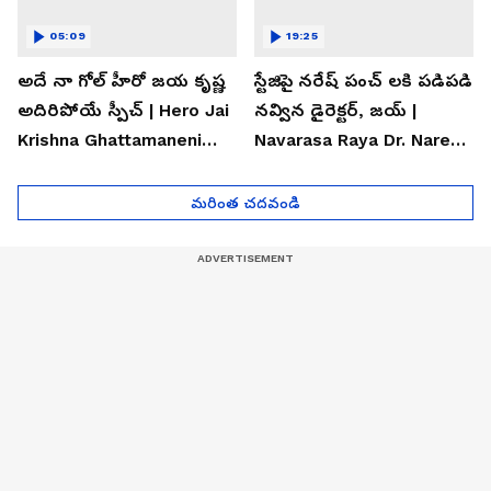
05:09
19:25
అదే నా గోల్ హీరో జయ కృష్ణ
స్టేజిపై నరేష్ పంచ్ లకి పడిపడి
అదిరిపోయే స్పీచ్ | Hero Jai
నవ్విన డైరెక్టర్, జయ్ |
Krishna Ghattamaneni
Navarasa Raya Dr. Naresh
Speech
VK Funny Speech
మరింత చదవండి