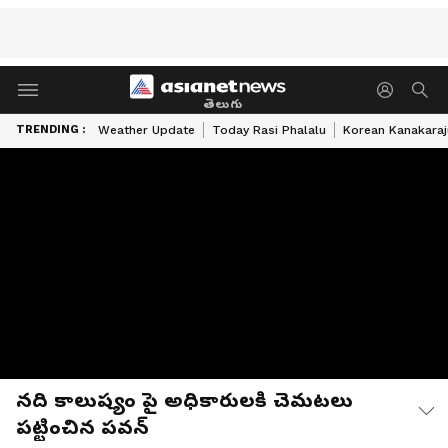
తెలుగు
TRENDING :
Weather Update
Today Rasi Phalalu
Korean Kanakaraj
నది కాలుష్యం పై అధికారులకి చెమటలు
పట్టించిన పవన్