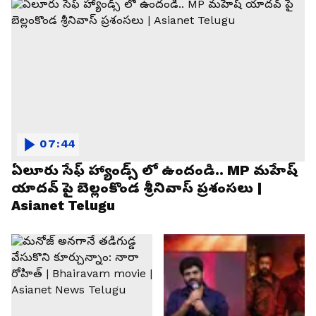
07:44
ఏలూరు సేఫ్ హ్యాండ్స్ లో ఉందండి.. MP మహేష్
యాదవ్ పై బెల్లంకొండ శ్రీనివాస్ ప్రశంసలు |
Asianet Telugu