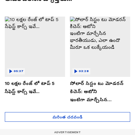
05:37
03:28
10 లక్షల రేంజ్ లో టాప్ 5
సోలార్ సిస్టం టు మోడరన్
సేఫెస్ట్ కార్స్ ఇవే...
కిచెన్: ఆటోని
ఇంటిగా మార్చేసిన
భారతీయుడు, ఎలా ఉందొ
మీరూ ఒక లుక్కేయండి
మరింత చదవండి