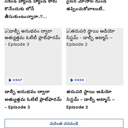
సెకండ్ హ్యాండ్ హ్యాండ్ కారు
సైబర్ మోసాల నుండి
కొనేందుకు లోన్
తప్పించుకోవాలంటే..
తీసుకుంటున్నారా..?
తప్పకుండ ఈ విషయాలు
తెలుసుకోండి..!
04:37
04:50
డాల్బీ అనుభవం ద్వారా
తదుపరి స్థాయి ఆడియో
అత్యుత్తమ ఓటీటీ ప్లాట్‌ఫారమ్
సిస్టమ్ - డాల్బీ అట్మాస్ –
- Episode 3
Episode 2
మరింత చదవండి