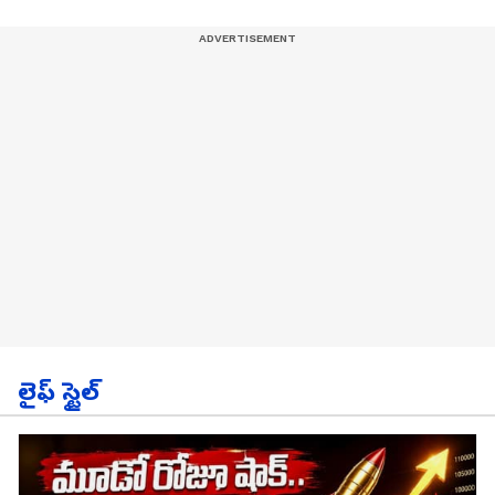
లైఫ్ స్టైల్