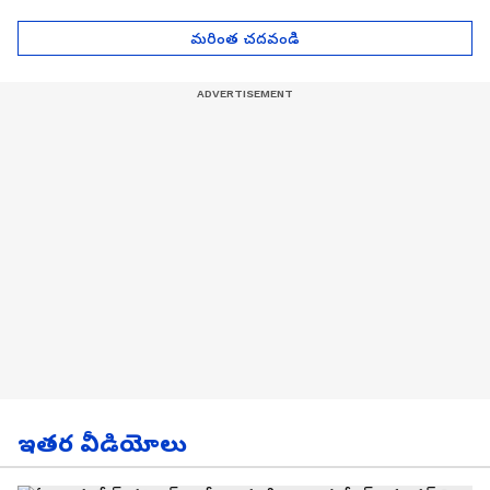
| Asianet News Telugu
గోల్డ్ రేట్లు
మరింత చదవండి
ఇతర వీడియోలు