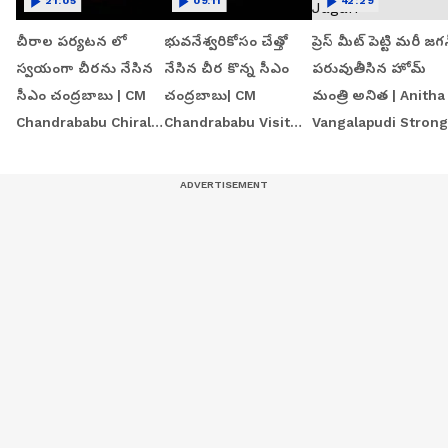
21:05
09:11
42:29
చీరాల పర్యటన లో
భువనేశ్వరికోసం చేత్తో
ప్రెస్ మీట్ పెట్టి మరీ జగ
స్వయంగా చీరను నేసిన
నేసిన చీర కొన్న సీఎం
పరువుతీసిన హోమ్
సీఎం చంద్రబాబు | CM
చంద్రబాబు| CM
మంత్రి అనిత | Anitha
Chandrababu Chirala
Chandrababu Visit
Vangalapudi Strong
tour | Asianet Telugu
Chirala Handloom
Counter to Jagan
Workshop