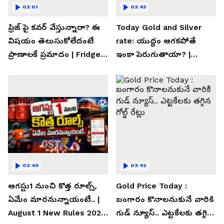
03:01
03:43
ఫ్రిజ్ పై కవర్ వేస్తున్నారా? ఈ
Today Gold and Silver
విషయం తెలుసుకోలేదంటే
rate: యుద్ధం ఆగకపోతే
ప్రాణాలకే ప్రమాదం | Fridge
ఇంకా పెరుగుతాయా? |
Cover Warning
Asianet News Telugu
03:40
03:42
ఆగస్టు1 నుంచి కొత్త రూల్స్,
Gold Price Today :
ఏమేం మారనున్నాయంటే.. |
బంగారం కొనాలనుకునే వారికి
August 1 New Rules 2026
గుడ్ న్యూస్.. ఎట్టకేలకు తగ్గిన