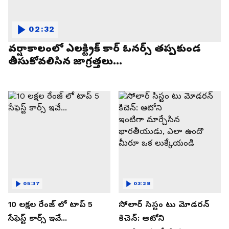
02:32
వర్షాకాలంలో ఎలక్ట్రిక్ కార్ ఓనర్స్ తప్పకుండ
తీసుకోవలిసిన జాగ్రత్తలు...
05:37
03:28
10 లక్షల రేంజ్ లో టాప్ 5
సోలార్ సిస్టం టు మోడరన్
సేఫెస్ట్ కార్స్ ఇవే...
కిచెన్: ఆటోని