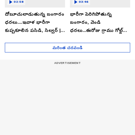
02:58
03:46
దోబూచులాడుతున్న బంగారం
భారీగా పెరిగిపోతున్న
ధరలు....ఇవాళ భారీగా
బంగారం, వెండి
కుప్పకూలిన పసిడి, సిల్వర్ |
ధరలు...ఈరోజు గ్రాము గోల్డ్
Asianet News Telugu
ఎంతో తెలుసా? | Asianet
News Telugu
మరింత చదవండి