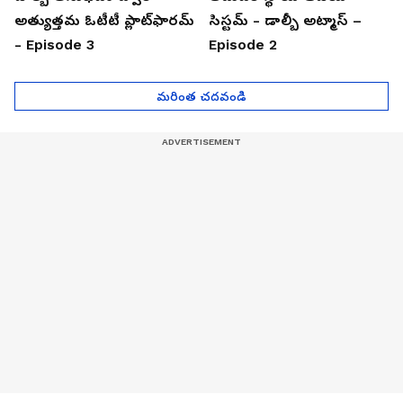
అత్యుత్తమ ఓటీటీ ప్లాట్‌ఫారమ్
సిస్టమ్ - డాల్బీ అట్మాస్ –
- Episode 3
Episode 2
మరింత చదవండి