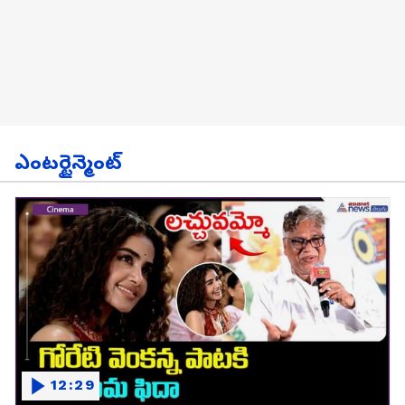
ఎంటర్టైన్మెంట్
12:29