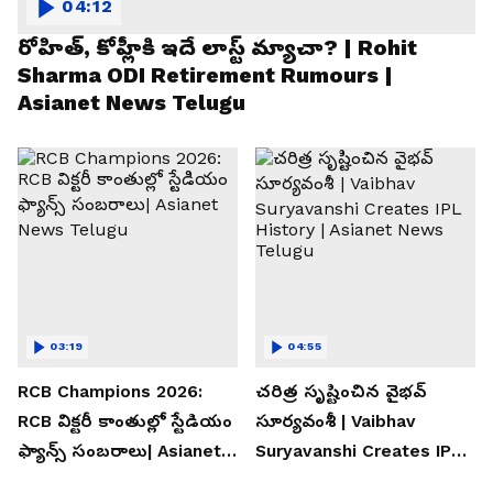
04:12
రోహిత్, కోహ్లీకి ఇదే లాస్ట్ మ్యాచా? | Rohit
Sharma ODI Retirement Rumours |
Asianet News Telugu
03:19
04:55
RCB Champions 2026:
చరిత్ర సృష్టించిన వైభవ్
RCB విక్టరీ కాంతుల్లో స్టేడియం
సూర్యవంశీ | Vaibhav
ఫ్యాన్స్ సంబరాలు| Asianet
Suryavanshi Creates IPL
News Telugu
History | Asianet News