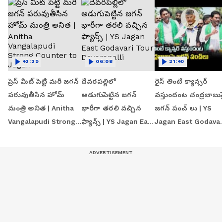
42:29
06:08
21:40
ప్రెస్ మీట్ పెట్టి మరీ జగన్
దేవరపల్లిలో
రైస్ తింటే క్యాన్సర్
పరువుతీసిన హోమ్
అడుగుపెట్టిన జగన్
వస్తుందంట చంద్రబాబు
మంత్రి అనిత | Anitha
భారీగా తరలి వచ్చిన
జగన్ పంచ్ లు | YS
Vangalapudi Strong
ఫ్యాన్స్ | YS Jagan East
Jagan East Godavar
Counter to Jagan
Godavari Tour
Tour | Devarapalli
Devarapalli