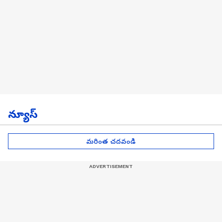
న్యూస్
మరింత చదవండి