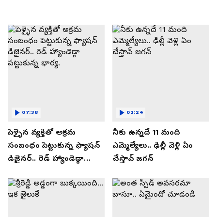
07:38
02:24
పెళ్ళైన వ్యక్తితో అక్రమ
నీకు ఉన్నదే 11 మంది
సంబంధం పెట్టుకున్న ఫ్యాషన్
ఎమ్మెల్యేలు.. ఢిల్లీ వెళ్లి ఏం
డిజైనర్.. రెడ్ హ్యాండెడ్గా
చేస్తావ్ జగన్
పట్టుకున్న భార్య.