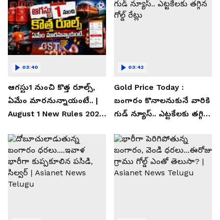
03:40
03:42
ఆగస్టు1 నుంచి కొత్త రూల్స్,
Gold Price Today :
ఏమేం మారనున్నాయంటే.. |
బంగారం కొనాలనుకునే వారికి
August 1 New Rules 2026
గుడ్ న్యూస్.. ఎట్టకేలకు తగ్గిన
| Asianet News Telugu
గోల్డ్ రేట్లు