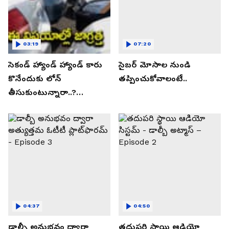
03:19
07:20
సెకండ్ హ్యాండ్ హ్యాండ్ కారు
సైబర్ మోసాల నుండి
కొనేందుకు లోన్
తప్పించుకోవాలంటే..
తీసుకుంటున్నారా..?
తప్పకుండ ఈ విషయాలు
తెలుసుకోండి..!
04:37
04:50
డాల్బీ అనుభవం ద్వారా
తదుపరి స్థాయి ఆడియో