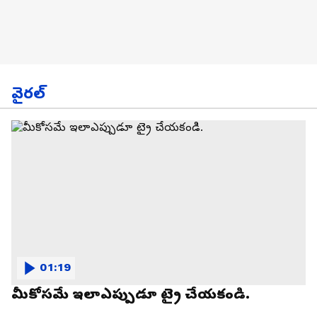
వైరల్
01:19
మీకోసమే ఇలాఎప్పుడూ ట్రై చేయకండి.