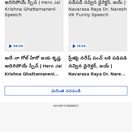
05:09
19:25
అదే నా గోల్ హీరో జయ కృష్ణ
స్టేజిపై నరేష్ పంచ్ లకి పడిపడి
అదిరిపోయే స్పీచ్ | Hero Jai
నవ్విన డైరెక్టర్, జయ్ |
Krishna Ghattamaneni
Navarasa Raya Dr. Naresh
Speech
VK Funny Speech
మరింత చదవండి