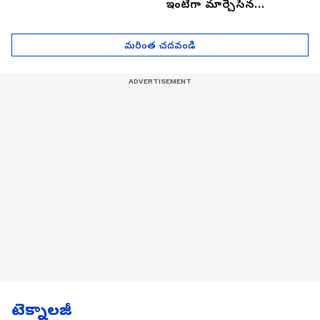
ఇంటిగా మార్చేసిన
భారతీయుడు, ఎలా ఉందొ
మీరూ ఒక లుక్కేయండి
మరింత చదవండి
టెక్నాలజీ