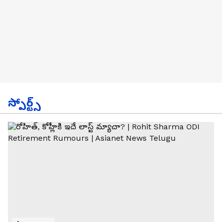
స్పోర్ట్స్