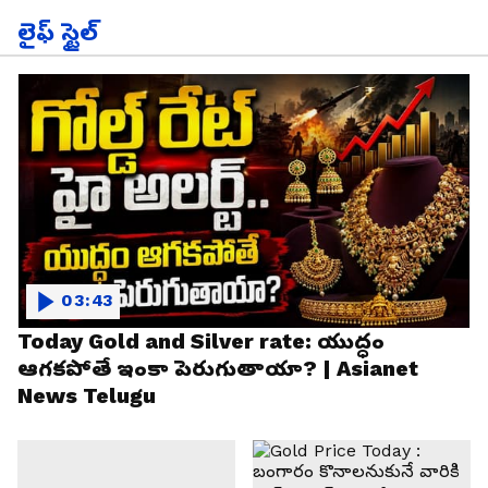
లైఫ్ స్టైల్
03:43
Today Gold and Silver rate: యుద్ధం
ఆగకపోతే ఇంకా పెరుగుతాయా? | Asianet
News Telugu