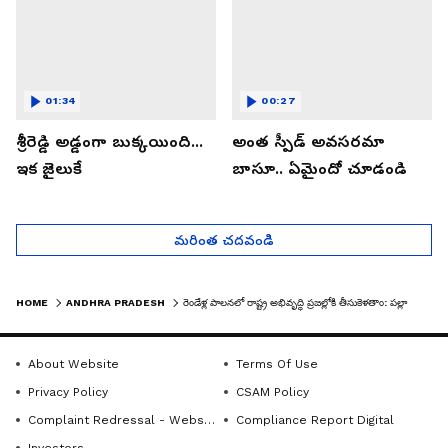
01:34
00:27
శ్రీరెడ్డి అడ్డంగా బుక్కయింది...
అంత స్పీడ్ అవసరమా
ఇక జైలుకే
బాసూ.. ఏమైందో చూడండి
మరింత చదవండి
HOME
ANDHRA PRADESH
రెండేళ్ల పాలనలో రాష్ట్ర అభివృద్ధి ప్రజల్లోకి తీసుకెళతాం: పల్లా శ్రీనివాసరావు | ASIANET NEWS TELUGU
About Website
Terms Of Use
Privacy Policy
CSAM Policy
Complaint Redressal - Website
Compliance Report Digital
Investors