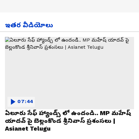
ఇతర వీడియోలు
07:44
ఏలూరు సేఫ్ హ్యాండ్స్ లో ఉందండి.. MP మహేష్
యాదవ్ పై బెల్లంకొండ శ్రీనివాస్ ప్రశంసలు |
Asianet Telugu