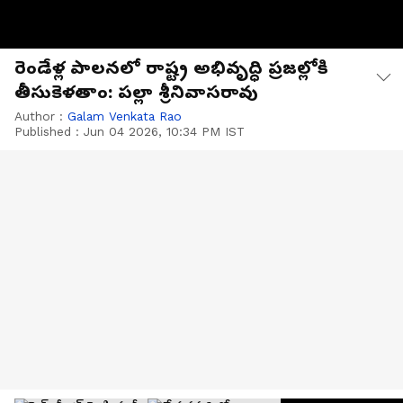
రెండేళ్ల పాలనలో రాష్ట్ర అభివృద్ధి ప్రజల్లోకి
తీసుకెళతాం: పల్లా శ్రీనివాసరావు
Author :
Galam Venkata Rao
Published :
Jun 04 2026, 10:34 PM IST