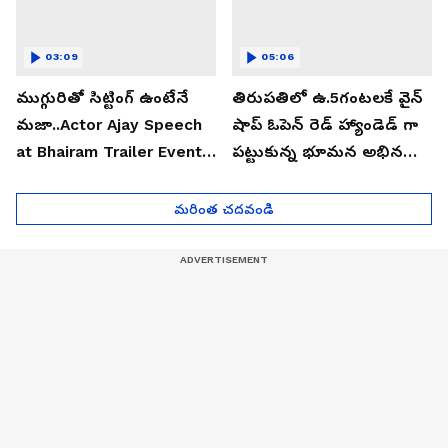
03:09
05:06
ముగ్గురితో సిట్టింగ్ ఉంటేనే
తిరుపతిలో ఉ.5గంటలకే వైన్
మజా..Actor Ajay Speech
షాప్ ఓపెన్ రెడ్ హ్యాండెడ్ గా
at Bhairam Trailer Event |
పట్టుకున్న భూమన అభినయ్|
Asianet News Telugu
Asianet News Telugu
మరింత చదవండి