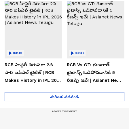
Telugu
03:48
03:39
RCB హిస్టరీ వరుసగా 2వ
RCB Vs GT: గుజరాత్
సారి ఐపీఎల్ టైటిల్ | RCB
టైటాన్స్ ఓడిపోవడానికి 5
Makes History in IPL 2026
రీజన్స్ ఇవే! | Asianet News
| Asianet News Telugu
Telugu
మరింత చదవండి