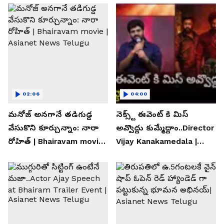
02:06
04:00
మనోజ్ అనగానే తడిగుడ్డ
నెక్స్ట్ ఈవెంట్ కి మిస్
వేసుకొని కూర్చున్నాం: నారా
అవ్వొద్దు కుమ్మేద్దాం..Director
రోహిత్ | Bhairavam movie |
Vijay Kanakamedala |
Asianet News Telugu
Asianet News Telugu