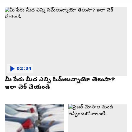
02:34
మీ పేరు మీద ఎన్ని సిమ్‌లున్నాయో తెలుసా?
ఇలా చెక్ చేయండి