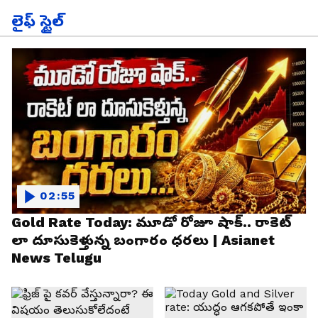
లైఫ్ స్టైల్
02:55
Gold Rate Today: మూడో రోజూ షాక్.. రాకెట్
లా దూసుకెళ్తున్న బంగారం ధరలు | Asianet
News Telugu