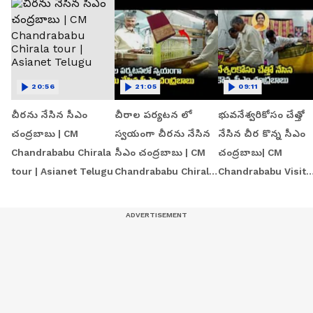
20:56
21:05
09:11
చీరను నేసిన సీఎం
చీరాల పర్యటన లో
భువనేశ్వరికోసం చేత్తో
చంద్రబాబు | CM
స్వయంగా చీరను నేసిన
నేసిన చీర కొన్న సీఎం
Chandrababu Chirala
సీఎం చంద్రబాబు | CM
చంద్రబాబు| CM
tour | Asianet Telugu
Chandrababu Chirala
Chandrababu Visit
tour | Asianet Telugu
Chirala Handloom
Workshop