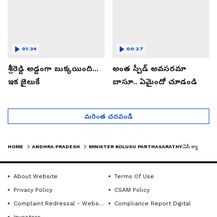
01:34
00:27
శ్రీరెడ్డి అడ్డంగా బుక్కయింది...
అంత స్పీడ్ అవసరమా
ఇక జైలుకే
బాసూ.. ఏమైందో చూడండి
మరింత చదవండి
HOME
ANDHRA PRADESH
MINISTER KOLUSU PARTHASARATHY:ఏపీ క్యాబినెట్ నిర్ణయాలపై మంత్రి కీలక ప్రెస్ మీట్| ASIANET NEWS TELUGU
About Website
Terms Of Use
Privacy Policy
CSAM Policy
Complaint Redressal - Website
Compliance Report Digital
Investors