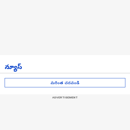
న్యూస్
మరింత చదవండి