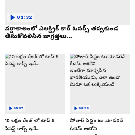
02:32
వర్షాకాలంలో ఎలక్ట్రిక్ కార్ ఓనర్స్ తప్పకుండ
తీసుకోవలిసిన జాగ్రత్తలు...
05:37
03:28
10 లక్షల రేంజ్ లో టాప్ 5
సోలార్ సిస్టం టు మోడరన్
సేఫెస్ట్ కార్స్ ఇవే...
కిచెన్: ఆటోని