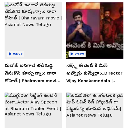
02:06
04:00
మనోజ్ అనగానే తడిగుడ్డ
నెక్స్ట్ ఈవెంట్ కి మిస్
వేసుకొని కూర్చున్నాం: నారా
అవ్వొద్దు కుమ్మేద్దాం..Director
రోహిత్ | Bhairavam movie |
Vijay Kanakamedala |
Asianet News Telugu
Asianet News Telugu