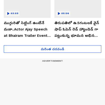
03:09
05:06
ముగ్గురితో సిట్టింగ్ ఉంటేనే
తిరుపతిలో ఉ.5గంటలకే వైన్
మజా..Actor Ajay Speech
షాప్ ఓపెన్ రెడ్ హ్యాండెడ్ గా
at Bhairam Trailer Event |
పట్టుకున్న భూమన అభినయ్|
Asianet News Telugu
Asianet News Telugu
మరింత చదవండి