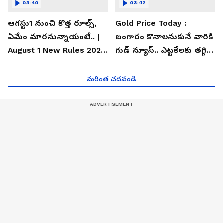
03:40
03:42
ఆగస్టు1 నుంచి కొత్త రూల్స్,
Gold Price Today :
ఏమేం మారనున్నాయంటే.. |
బంగారం కొనాలనుకునే వారికి
August 1 New Rules 2026
గుడ్ న్యూస్.. ఎట్టకేలకు తగ్గిన
| Asianet News Telugu
గోల్డ్ రేట్లు
మరింత చదవండి