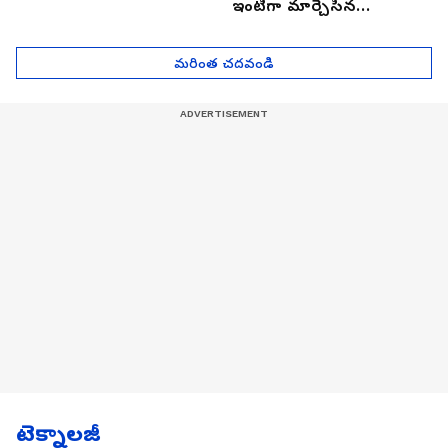
ఇంటిగా మార్చేసిన
భారతీయుడు, ఎలా ఉందొ
మీరూ ఒక లుక్కేయండి
మరింత చదవండి
టెక్నాలజీ