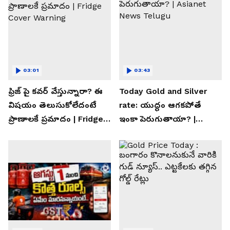
03:01
03:43
ఫ్రిజ్ పై కవర్ వేస్తున్నారా? ఈ
Today Gold and Silver
విషయం తెలుసుకోలేదంటే
rate: యుద్ధం ఆగకపోతే
ప్రాణాలకే ప్రమాదం | Fridge
ఇంకా పెరుగుతాయా? |
Cover Warning
Asianet News Telugu