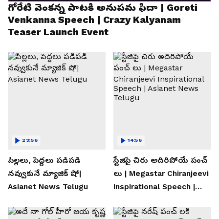
గోరేటి వెంకన్న పాటకి అనుపమ ఫిదా | Goreti
Venkanna Speech | Crazy Kalyanam
Teaser Launch Event
29:56
14:56
పిల్లలు, పెద్దలు పడిపడి
స్టేజిపై చిరు అదిరిపోయే పంచ్
నవ్వుకునే మ్యాజిక్ షో|
లు | Megastar Chiranjeevi
Asianet News Telugu
Inspirational Speech |
Asianet News Telugu