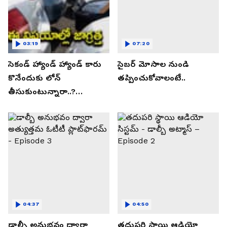
03:19
07:20
సెకండ్ హ్యాండ్ హ్యాండ్ కారు
సైబర్ మోసాల నుండి
కొనేందుకు లోన్
తప్పించుకోవాలంటే..
తీసుకుంటున్నారా..?
తప్పకుండ ఈ విషయాలు
తెలుసుకోండి..!
04:37
04:50
డాల్బీ అనుభవం ద్వారా
తదుపరి స్థాయి ఆడియో