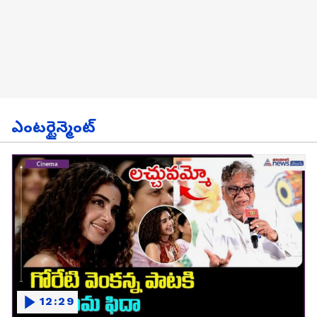
ఎంటర్టైన్మెంట్
12:29