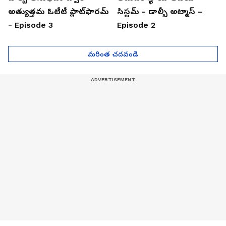
అత్యుత్తమ ఓటీటీ ప్లాట్‌ఫారమ్
సిస్టమ్ - డాల్బీ అట్మాస్ –
- Episode 3
Episode 2
మరింత చదవండి