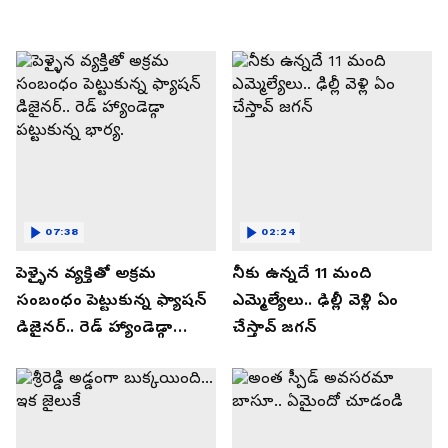
07:38
02:24
పెళ్ళైన వ్యక్తితో అక్రమ
నీకు ఉన్నదే 11 మంది
సంబంధం పెట్టుకున్న ఫ్యాషన్
ఎమ్మెల్యేలు.. ఢిల్లీ వెళ్లి ఏం
డిజైనర్.. రెడ్ హ్యాండెడ్గా
చేస్తావ్ జగన్
పట్టుకున్న భార్య.