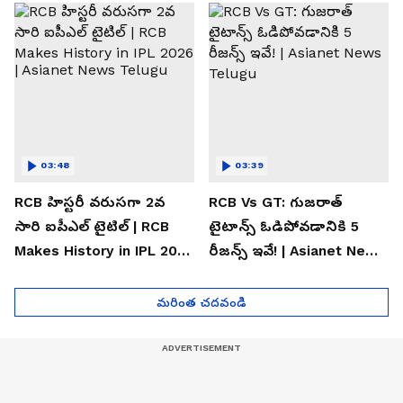
Telugu
03:48
03:39
RCB హిస్టరీ వరుసగా 2వ
RCB Vs GT: గుజరాత్
సారి ఐపీఎల్ టైటిల్ | RCB
టైటాన్స్ ఓడిపోవడానికి 5
Makes History in IPL 2026
రీజన్స్ ఇవే! | Asianet News
| Asianet News Telugu
Telugu
మరింత చదవండి