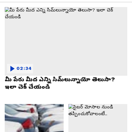
02:34
మీ పేరు మీద ఎన్ని సిమ్‌లున్నాయో తెలుసా?
ఇలా చెక్ చేయండి