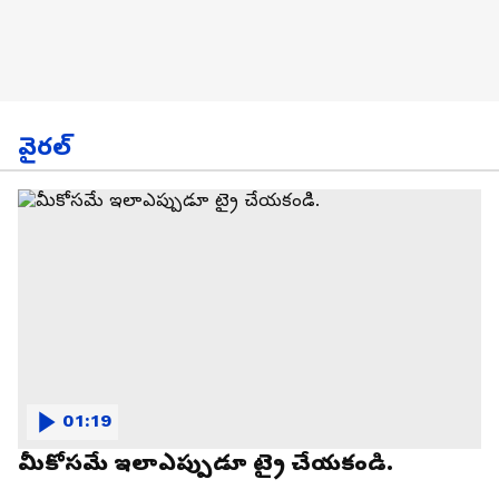
వైరల్
01:19
మీకోసమే ఇలాఎప్పుడూ ట్రై చేయకండి.