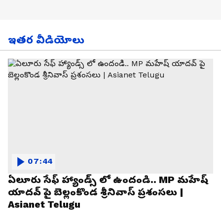
ఇతర వీడియోలు
07:44
ఏలూరు సేఫ్ హ్యాండ్స్ లో ఉందండి.. MP మహేష్
యాదవ్ పై బెల్లంకొండ శ్రీనివాస్ ప్రశంసలు |
Asianet Telugu