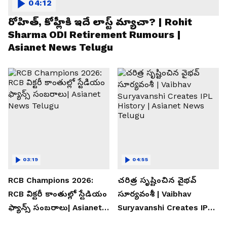
04:12
రోహిత్, కోహ్లీకి ఇదే లాస్ట్ మ్యాచా? | Rohit
Sharma ODI Retirement Rumours |
Asianet News Telugu
03:19
04:55
RCB Champions 2026:
చరిత్ర సృష్టించిన వైభవ్
RCB విక్టరీ కాంతుల్లో స్టేడియం
సూర్యవంశీ | Vaibhav
ఫ్యాన్స్ సంబరాలు| Asianet
Suryavanshi Creates IPL
News Telugu
History | Asianet News