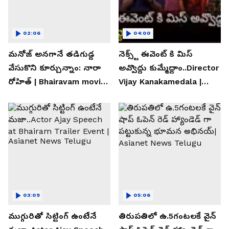
02:06
04:00
మనోజ్ అనగానే తడిగుడ్డ
నెక్స్ట్ ఈవెంట్ కి మిస్
వేసుకొని కూర్చున్నాం: నారా
అవ్వొద్దు కుమ్మేద్దాం..Director
రోహిత్ | Bhairavam movie |
Vijay Kanakamedala |
Asianet News Telugu
Asianet News Telugu
03:09
05:06
ముగ్గురితో సిట్టింగ్ ఉంటేనే
తిరుపతిలో ఉ.5గంటలకే వైన్