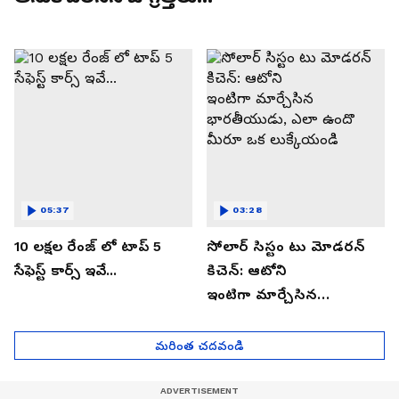
05:37
03:28
10 లక్షల రేంజ్ లో టాప్ 5
సోలార్ సిస్టం టు మోడరన్
సేఫెస్ట్ కార్స్ ఇవే...
కిచెన్: ఆటోని
ఇంటిగా మార్చేసిన
భారతీయుడు, ఎలా ఉందొ
మీరూ ఒక లుక్కేయండి
మరింత చదవండి