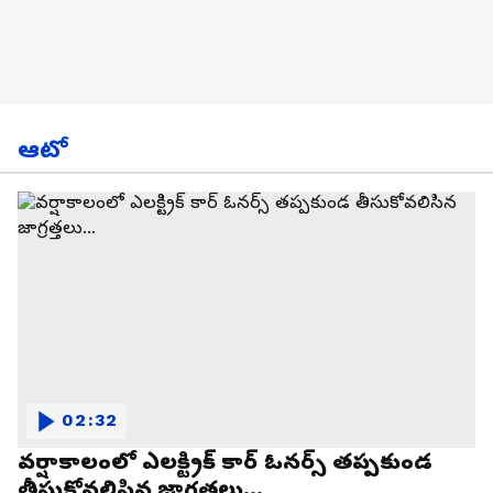
ఆటో
02:32
వర్షాకాలంలో ఎలక్ట్రిక్ కార్ ఓనర్స్ తప్పకుండ
తీసుకోవలిసిన జాగ్రత్తలు...