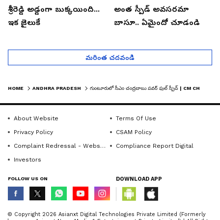
శ్రీరెడ్డి అడ్డంగా బుక్కయింది...
అంత స్పీడ్ అవసరమా
ఇక జైలుకే
బాసూ.. ఏమైందో చూడండి
మరింత చదవండి
HOME
ANDHRA PRADESH
గుంటూరులో సీఎం చంద్రబాబు పవర్ ఫుల్ స్పీచ్ | CM CHANDRABABU NAIDU INAUGURATES LALITHA PVS HOSPITAL
About Website
Terms Of Use
Privacy Policy
CSAM Policy
Complaint Redressal - Website
Compliance Report Digital
Investors
FOLLOW US ON
DOWNLOAD APP
© Copyright 2026 Asianxt Digital Technologies Private Limited (Formerly