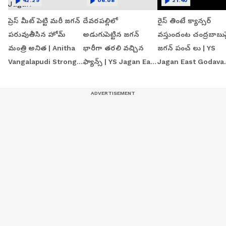
42:29
06:08
21:40
ప్రెస్ మీట్ పెట్టి మరీ జగన్
దేవరపల్లిలో
రైస్ తింటే క్యాన్సర్
పరువుతీసిన హోమ్
అడుగుపెట్టిన జగన్
వస్తుందంట చంద్రబాబు
మంత్రి అనిత | Anitha
భారీగా తరలి వచ్చిన
జగన్ పంచ్ లు | YS
Vangalapudi Strong
ఫ్యాన్స్ | YS Jagan East
Jagan East Godavar
Counter to Jagan
Godavari Tour
Tour | Devarapalli
Devarapalli