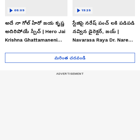
05:09
19:25
అదే నా గోల్ హీరో జయ కృష్ణ
స్టేజిపై నరేష్ పంచ్ లకి పడిపడి
అదిరిపోయే స్పీచ్ | Hero Jai
నవ్విన డైరెక్టర్, జయ్ |
Krishna Ghattamaneni
Navarasa Raya Dr. Naresh
Speech
VK Funny Speech
మరింత చదవండి