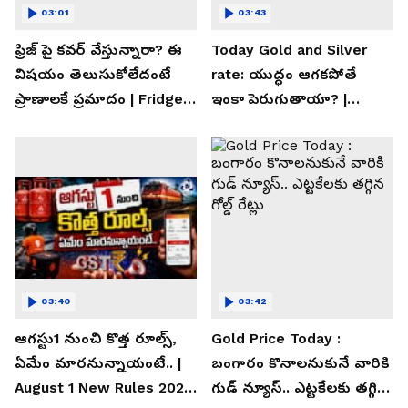
03:01
03:43
ఫ్రిజ్ పై కవర్ వేస్తున్నారా? ఈ
Today Gold and Silver
విషయం తెలుసుకోలేదంటే
rate: యుద్ధం ఆగకపోతే
ప్రాణాలకే ప్రమాదం | Fridge
ఇంకా పెరుగుతాయా? |
Cover Warning
Asianet News Telugu
03:40
03:42
ఆగస్టు1 నుంచి కొత్త రూల్స్,
Gold Price Today :
ఏమేం మారనున్నాయంటే.. |
బంగారం కొనాలనుకునే వారికి
August 1 New Rules 2026
గుడ్ న్యూస్.. ఎట్టకేలకు తగ్గిన