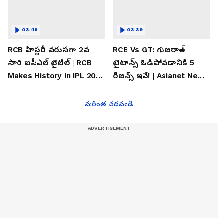
03:48
03:39
RCB హిస్టరీ వరుసగా 2వ
RCB Vs GT: గుజరాత్
సారి ఐపీఎల్ టైటిల్ | RCB
టైటాన్స్ ఓడిపోవడానికి 5
Makes History in IPL 2026
రీజన్స్ ఇవే! | Asianet News
| Asianet News Telugu
Telugu
మరింత చదవండి