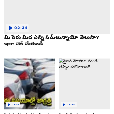
02:34
మీ పేరు మీద ఎన్ని సిమ్‌లున్నాయో తెలుసా?
ఇలా చెక్ చేయండి
03:19
07:20