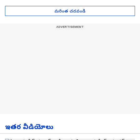
| Asianet News Telugu
గోల్డ్ రేట్లు
మరింత చదవండి
ఇతర వీడియోలు