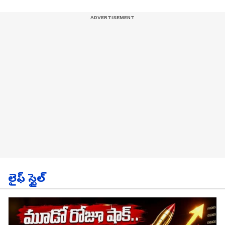
లైఫ్ స్టైల్