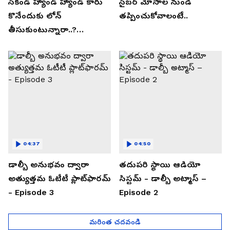
సెకండ్ హ్యాండ్ హ్యాండ్ కారు
సైబర్ మోసాల నుండి
కొనేందుకు లోన్
తప్పించుకోవాలంటే..
తీసుకుంటున్నారా..?
తప్పకుండ ఈ విషయాలు
తెలుసుకోండి..!
04:37
04:50
డాల్బీ అనుభవం ద్వారా
తదుపరి స్థాయి ఆడియో
అత్యుత్తమ ఓటీటీ ప్లాట్‌ఫారమ్
సిస్టమ్ - డాల్బీ అట్మాస్ –
- Episode 3
Episode 2
మరింత చదవండి