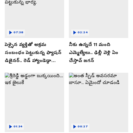
07:38
02:24
పెళ్ళైన వ్యక్తితో అక్రమ
నీకు ఉన్నదే 11 మంది
సంబంధం పెట్టుకున్న ఫ్యాషన్
ఎమ్మెల్యేలు.. ఢిల్లీ వెళ్లి ఏం
డిజైనర్.. రెడ్ హ్యాండెడ్గా
చేస్తావ్ జగన్
పట్టుకున్న భార్య.
01:34
00:27