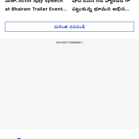
మజా..Actor Ajay Speech
షాప్ ఓపెన్ రెడ్ హ్యాండెడ్ గా
at Bhairam Trailer Event |
పట్టుకున్న భూమన అభినయ్|
Asianet News Telugu
Asianet News Telugu
మరింత చదవండి