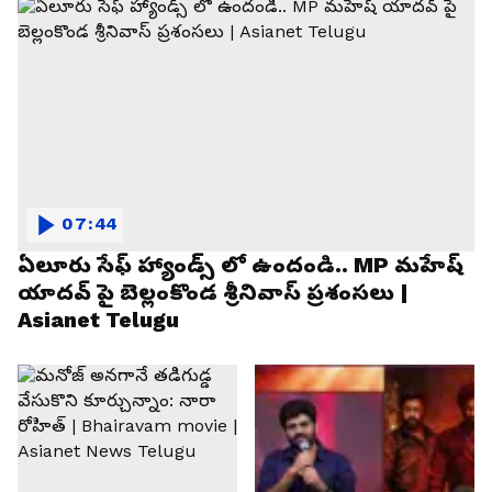
07:44
ఏలూరు సేఫ్ హ్యాండ్స్ లో ఉందండి.. MP మహేష్
యాదవ్ పై బెల్లంకొండ శ్రీనివాస్ ప్రశంసలు |
Asianet Telugu