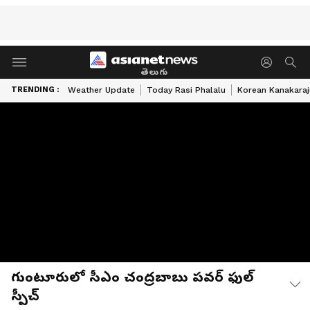
తెలుగు
TRENDING :
Weather Update
Today Rasi Phalalu
Korean Kanakaraj
గుంటూరులో సీఎం చంద్రబాబు పవర్ ఫుల్
స్పీచ్