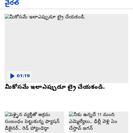
వైరల్
01:19
మీకోసమే ఇలాఎప్పుడూ ట్రై చేయకండి.