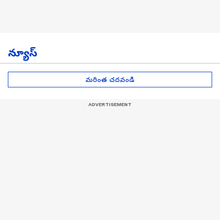
న్యూస్
మరింత చదవండి