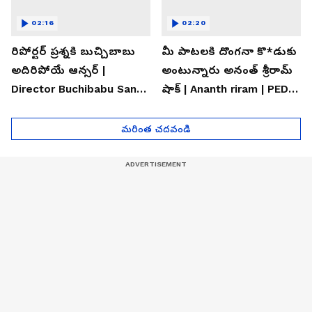
02:16
02:20
రిపోర్టర్ ప్రశ్నకి బుచ్చిబాబు
మీ పాటలకి దొంగనా కొ*డుకు
అదిరిపోయే ఆన్సర్ |
అంటున్నారు అనంత్ శ్రీరామ్
Director Buchibabu Sana |
షాక్ | Ananth riram | PEDDI
PEDDI Success Press
Success Press Meet
Meet
మరింత చదవండి