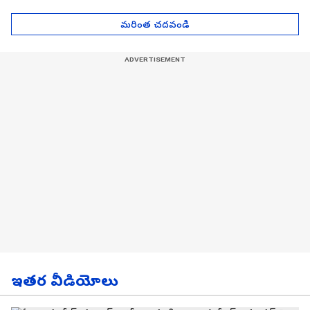
Asianet News Telugu
News Telugu
మరింత చదవండి
ఇతర వీడియోలు