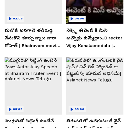
02:06
04:00
మనోజ్ అనగానే తడిగుడ్డ
నెక్స్ట్ ఈవెంట్ కి మిస్
వేసుకొని కూర్చున్నాం: నారా
అవ్వొద్దు కుమ్మేద్దాం..Director
రోహిత్ | Bhairavam movie |
Vijay Kanakamedala |
Asianet News Telugu
Asianet News Telugu
03:09
05:06
ముగ్గురితో సిట్టింగ్ ఉంటేనే
తిరుపతిలో ఉ.5గంటలకే వైన్