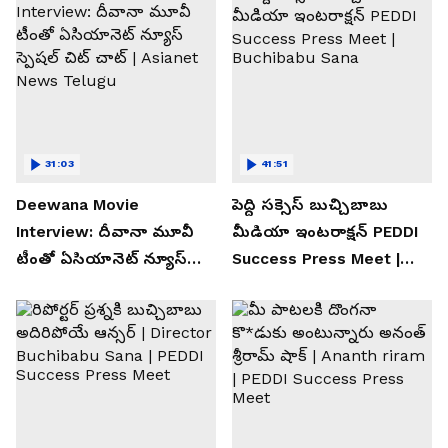
31:03
41:51
Deewana Movie
పెద్ది సక్సెస్ బుచ్చిబాబు
Interview: దీవానా మూవీ
మీడియా ఇంటరాక్షన్ PEDDI
టీంతో ఏసియానెట్ న్యూస్
Success Press Meet |
స్పెషల్ చిట్ చాట్ | Asianet
Buchibabu Sana
News Telugu