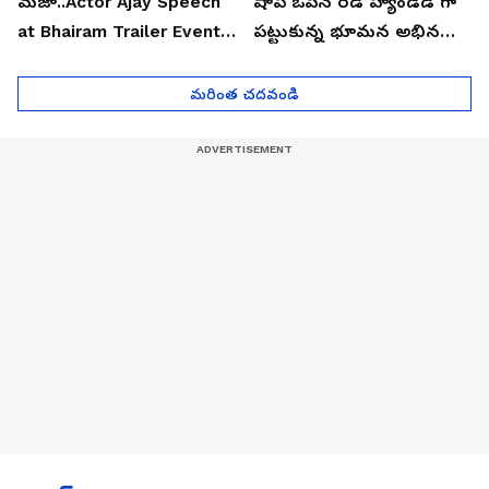
మజా..Actor Ajay Speech
షాప్ ఓపెన్ రెడ్ హ్యాండెడ్ గా
at Bhairam Trailer Event |
పట్టుకున్న భూమన అభినయ్|
Asianet News Telugu
Asianet News Telugu
మరింత చదవండి