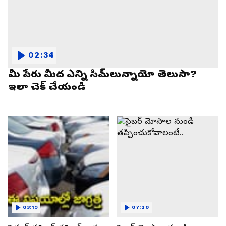
02:34
మీ పేరు మీద ఎన్ని సిమ్‌లున్నాయో తెలుసా?
ఇలా చెక్ చేయండి
03:19
07:20