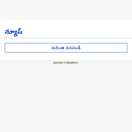
న్యూస్
మరింత చదవండి