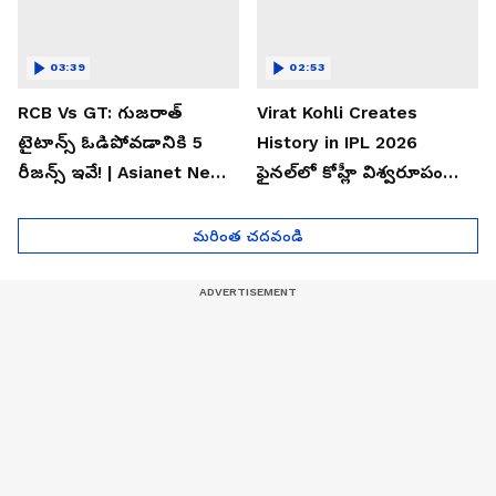
03:39
02:53
RCB Vs GT: గుజరాత్
Virat Kohli Creates
టైటాన్స్ ఓడిపోవడానికి 5
History in IPL 2026
రీజన్స్ ఇవే! | Asianet News
ఫైన‌ల్‌లో కోహ్లీ విశ్వ‌రూపం
Telugu
ఐపీఎల్ చ‌రిత్ర‌లో అరుదైన
ఘ‌న‌త
మరింత చదవండి