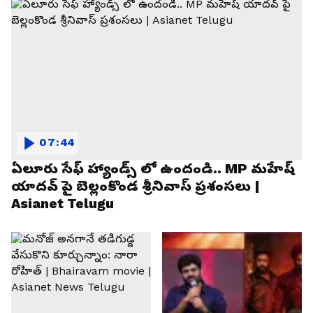
07:44
ఏలూరు సేఫ్ హ్యాండ్స్ లో ఉందండి.. MP మహేష్
యాదవ్ పై బెల్లంకొండ శ్రీనివాస్ ప్రశంసలు |
Asianet Telugu