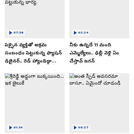
07:38
02:24
పెళ్ళైన వ్యక్తితో అక్రమ
నీకు ఉన్నదే 11 మంది
సంబంధం పెట్టుకున్న ఫ్యాషన్
ఎమ్మెల్యేలు.. ఢిల్లీ వెళ్లి ఏం
డిజైనర్.. రెడ్ హ్యాండెడ్గా
చేస్తావ్ జగన్
పట్టుకున్న భార్య.
01:34
00:27