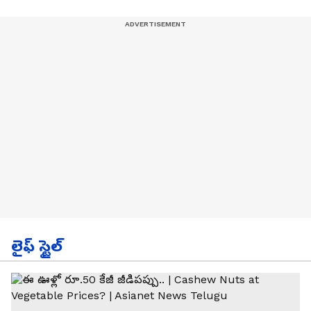
లైఫ్ స్టైల్