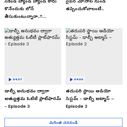
సెకండ్ హ్యాండ్ హ్యాండ్ కారు
సైబర్ మోసాల నుండి
కొనేందుకు లోన్
తప్పించుకోవాలంటే..
తీసుకుంటున్నారా..?
తప్పకుండ ఈ విషయాలు
తెలుసుకోండి..!
04:37
04:50
డాల్బీ అనుభవం ద్వారా
తదుపరి స్థాయి ఆడియో
అత్యుత్తమ ఓటీటీ ప్లాట్‌ఫారమ్
సిస్టమ్ - డాల్బీ అట్మాస్ –
- Episode 3
Episode 2
మరింత చదవండి