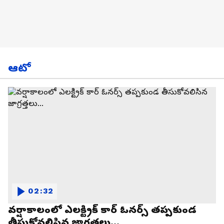
ఆటో
02:32
వర్షాకాలంలో ఎలక్ట్రిక్ కార్ ఓనర్స్ తప్పకుండ
తీసుకోవలిసిన జాగ్రత్తలు...