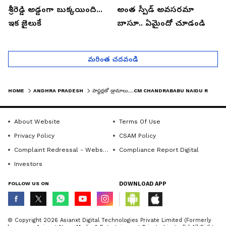
శ్రీరెడ్డి అడ్డంగా బుక్కయింది...
అంత స్పీడ్ అవసరమా
ఇక జైలుకే
బాసూ.. ఏమైందో చూడండి
మరింత చదవండి
HOME
ANDHRA PRADESH
పాస్టర్లతో డ్రామాలు....CM CHANDRABABU NAIDU REACT'S OVER PASTER INCIDENT | ASIANET NEWS TELUGU
About Website
Terms Of Use
Privacy Policy
CSAM Policy
Complaint Redressal - Website
Compliance Report Digital
Investors
FOLLOW US ON
DOWNLOAD APP
© Copyright 2026 Asianxt Digital Technologies Private Limited (Formerly