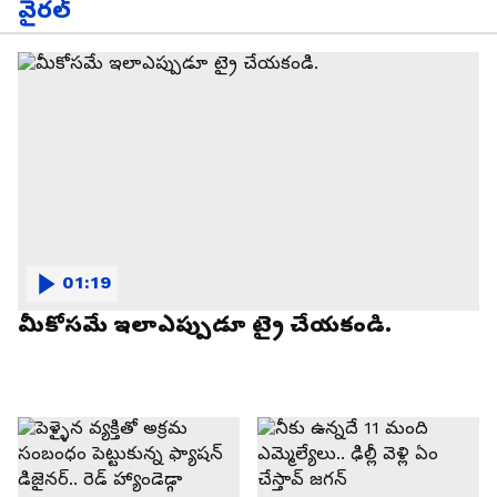
వైరల్
01:19
మీకోసమే ఇలాఎప్పుడూ ట్రై చేయకండి.