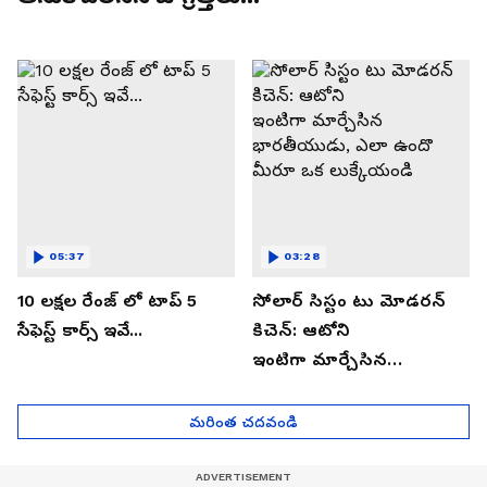
05:37
03:28
10 లక్షల రేంజ్ లో టాప్ 5
సోలార్ సిస్టం టు మోడరన్
సేఫెస్ట్ కార్స్ ఇవే...
కిచెన్: ఆటోని
ఇంటిగా మార్చేసిన
భారతీయుడు, ఎలా ఉందొ
మీరూ ఒక లుక్కేయండి
మరింత చదవండి