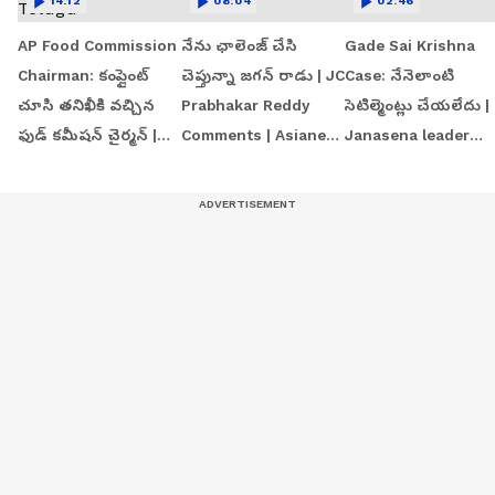
14:12
08:04
02:46
AP Food Commission
నేను ఛాలెంజ్ చేసి
Gade Sai Krishna
Chairman: కంప్లైంట్
చెప్తున్నా జగన్ రాడు | JC
Case: నేనెలాంటి
చూసి తనిఖీకి వచ్చిన
Prabhakar Reddy
సెటిల్మెంట్లు చేయలేదు |
ఫుడ్ కమీషన్ చైర్మన్ |
Comments | Asianet
Janasena leader
Asianet News Telugu
News Telugu
Ammisetty Vasu |
Asianet