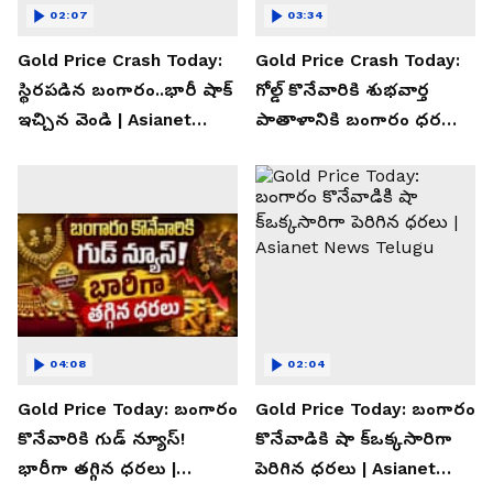
02:07
03:34
Gold Price Crash Today:
Gold Price Crash Today:
స్థిరపడిన బంగారం..భారీ షాక్
గోల్డ్ కొనేవారికి శుభవార్త
ఇచ్చిన వెండి | Asianet
పాతాళానికి బంగారం ధరలు |
News Telugu
Asianet News Telugu
04:08
02:04
Gold Price Today: బంగారం
Gold Price Today: బంగారం
కొనేవారికి గుడ్ న్యూస్!
కొనేవాడికి షా క్ఒక్కసారిగా
భారీగా తగ్గిన ధరలు |
పెరిగిన ధరలు | Asianet