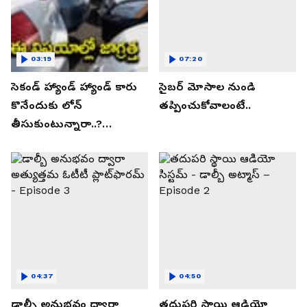
03:19
07:20
సెకండ్ హ్యాండ్ హ్యాండ్ కారు
సైబర్ మోసాల నుండి
కొనేందుకు లోన్
తప్పించుకోవాలంటే..
తీసుకుంటున్నారా..?
తప్పకుండ ఈ విషయాలు
తెలుసుకోండి..!
04:37
04:50
డాల్బీ అనుభవం ద్వారా
తదుపరి స్థాయి ఆడియో