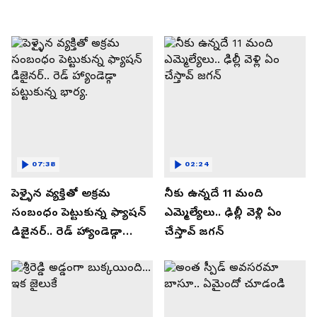
07:38
02:24
పెళ్ళైన వ్యక్తితో అక్రమ
నీకు ఉన్నదే 11 మంది
సంబంధం పెట్టుకున్న ఫ్యాషన్
ఎమ్మెల్యేలు.. ఢిల్లీ వెళ్లి ఏం
డిజైనర్.. రెడ్ హ్యాండెడ్గా
చేస్తావ్ జగన్
పట్టుకున్న భార్య.