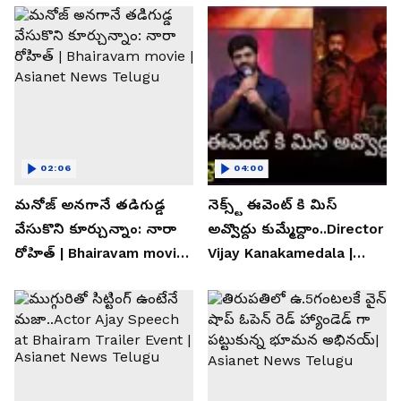
02:06
04:00
మనోజ్ అనగానే తడిగుడ్డ
నెక్స్ట్ ఈవెంట్ కి మిస్
వేసుకొని కూర్చున్నాం: నారా
అవ్వొద్దు కుమ్మేద్దాం..Director
రోహిత్ | Bhairavam movie |
Vijay Kanakamedala |
Asianet News Telugu
Asianet News Telugu