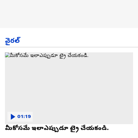
వైరల్
01:19
మీకోసమే ఇలాఎప్పుడూ ట్రై చేయకండి.