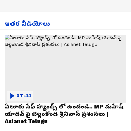
ఇతర వీడియోలు
07:44
ఏలూరు సేఫ్ హ్యాండ్స్ లో ఉందండి.. MP మహేష్
యాదవ్ పై బెల్లంకొండ శ్రీనివాస్ ప్రశంసలు |
Asianet Telugu