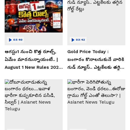
03:40
03:42
ఆగస్టు1 నుంచి కొత్త రూల్స్,
Gold Price Today :
ఏమేం మారనున్నాయంటే.. |
బంగారం కొనాలనుకునే వారికి
August 1 New Rules 2026
గుడ్ న్యూస్.. ఎట్టకేలకు తగ్గిన
| Asianet News Telugu
గోల్డ్ రేట్లు