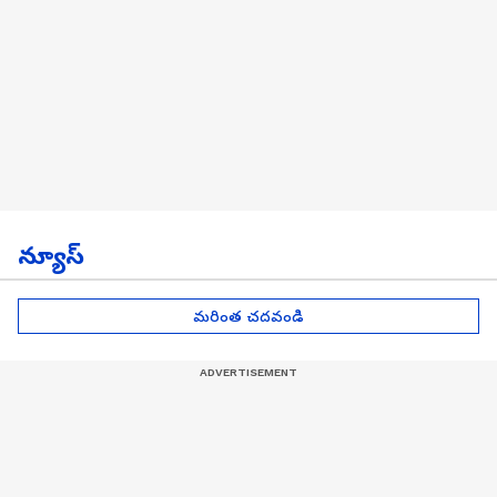
న్యూస్
మరింత చదవండి