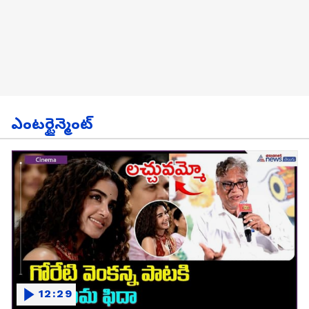
ఎంటర్టైన్మెంట్
12:29