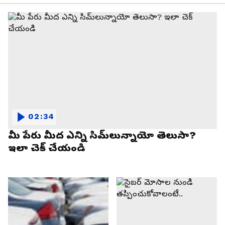
02:34
మీ పేరు మీద ఎన్ని సిమ్‌లున్నాయో తెలుసా?
ఇలా చెక్ చేయండి