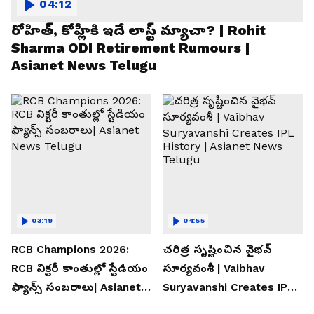
04:12
రోహిత్, కోహ్లీకి ఇదే లాస్ట్ మ్యాచా? | Rohit
Sharma ODI Retirement Rumours |
Asianet News Telugu
03:19
04:55
RCB Champions 2026:
చరిత్ర సృష్టించిన వైభవ్
RCB విక్టరీ కాంతుల్లో స్టేడియం
సూర్యవంశీ | Vaibhav
ఫ్యాన్స్ సంబరాలు| Asianet
Suryavanshi Creates IPL
News Telugu
History | Asianet News