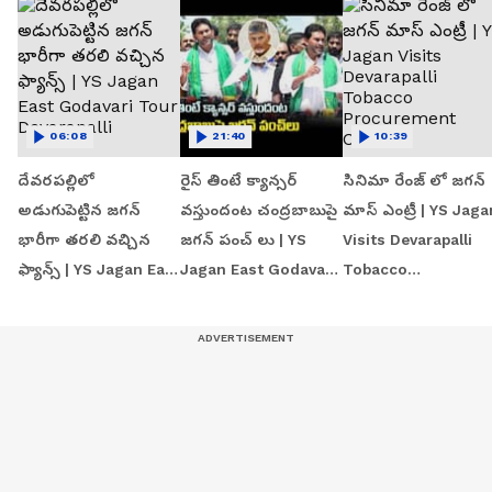
06:08
21:40
10:39
దేవరపల్లిలో
రైస్ తింటే క్యాన్సర్
సినిమా రేంజ్ లో జగన్‌
అడుగుపెట్టిన జగన్
వస్తుందంట చంద్రబాబుపై
మాస్ ఎంట్రీ | YS Jaga
భారీగా తరలి వచ్చిన
జగన్ పంచ్ లు | YS
Visits Devarapalli
ఫ్యాన్స్ | YS Jagan East
Jagan East Godavari
Tobacco
Godavari Tour
Tour | Devarapalli
Procurement Centr
Devarapalli