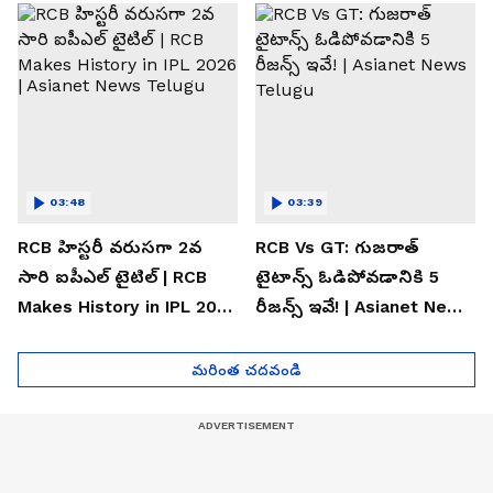
Telugu
03:48
03:39
RCB హిస్టరీ వరుసగా 2వ
RCB Vs GT: గుజరాత్
సారి ఐపీఎల్ టైటిల్ | RCB
టైటాన్స్ ఓడిపోవడానికి 5
Makes History in IPL 2026
రీజన్స్ ఇవే! | Asianet News
| Asianet News Telugu
Telugu
మరింత చదవండి