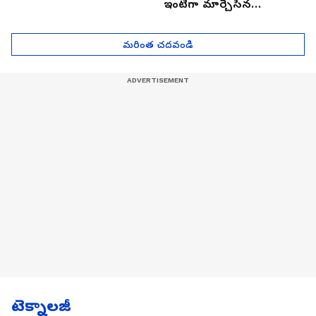
ఇంటిగా మార్చేసిన
భారతీయుడు, ఎలా ఉందొ
మీరూ ఒక లుక్కేయండి
మరింత చదవండి
టెక్నాలజీ