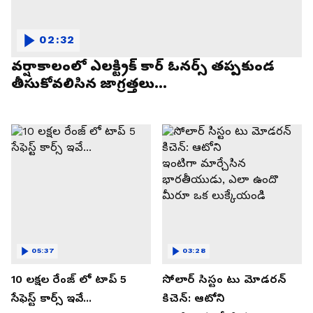
02:32
వర్షాకాలంలో ఎలక్ట్రిక్ కార్ ఓనర్స్ తప్పకుండ
తీసుకోవలిసిన జాగ్రత్తలు...
05:37
03:28
10 లక్షల రేంజ్ లో టాప్ 5
సోలార్ సిస్టం టు మోడరన్
సేఫెస్ట్ కార్స్ ఇవే...
కిచెన్: ఆటోని