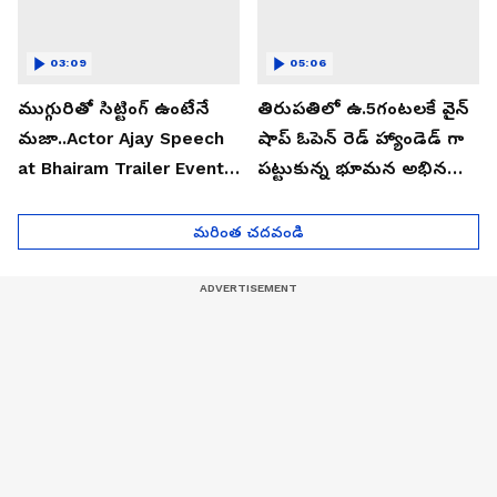
03:09
05:06
ముగ్గురితో సిట్టింగ్ ఉంటేనే
తిరుపతిలో ఉ.5గంటలకే వైన్
మజా..Actor Ajay Speech
షాప్ ఓపెన్ రెడ్ హ్యాండెడ్ గా
at Bhairam Trailer Event |
పట్టుకున్న భూమన అభినయ్|
Asianet News Telugu
Asianet News Telugu
మరింత చదవండి