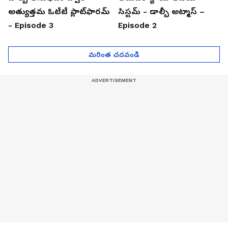
అత్యుత్తమ ఓటీటీ ప్లాట్‌ఫారమ్
సిస్టమ్ - డాల్బీ అట్మాస్ –
- Episode 3
Episode 2
మరింత చదవండి