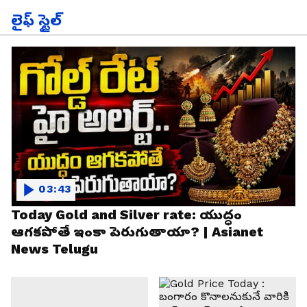
లైఫ్ స్టైల్
03:43
Today Gold and Silver rate: యుద్ధం
ఆగకపోతే ఇంకా పెరుగుతాయా? | Asianet
News Telugu