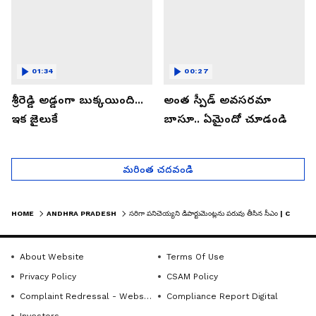
01:34
00:27
శ్రీరెడ్డి అడ్డంగా బుక్కయింది...
అంత స్పీడ్ అవసరమా
ఇక జైలుకే
బాసూ.. ఏమైందో చూడండి
మరింత చదవండి
HOME
ANDHRA PRADESH
సరిగా పనిచెయ్యని డిపార్టుమెంట్లను పరువు తీసిన సీఎం | CM CHANDRABABU NAIDU AT MEE BHOOMI MEE HAKKU
About Website
Terms Of Use
Privacy Policy
CSAM Policy
Complaint Redressal - Website
Compliance Report Digital
Investors