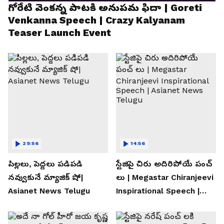
గోరేటి వెంకన్న పాటకి అనుపమ ఫిదా | Goreti
Venkanna Speech | Crazy Kalyanam
Teaser Launch Event
29:56
14:56
పిల్లలు, పెద్దలు పడిపడి
స్టేజిపై చిరు అదిరిపోయే పంచ్
నవ్వుకునే మ్యాజిక్ షో|
లు | Megastar Chiranjeevi
Asianet News Telugu
Inspirational Speech |
Asianet News Telugu