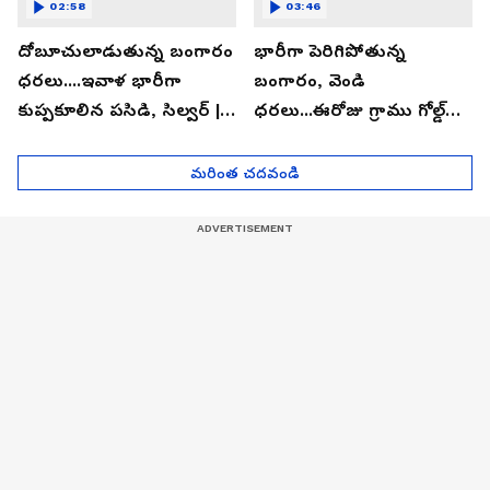
02:58
03:46
దోబూచులాడుతున్న బంగారం
భారీగా పెరిగిపోతున్న
ధరలు....ఇవాళ భారీగా
బంగారం, వెండి
కుప్పకూలిన పసిడి, సిల్వర్ |
ధరలు...ఈరోజు గ్రాము గోల్డ్
Asianet News Telugu
ఎంతో తెలుసా? | Asianet
News Telugu
మరింత చదవండి