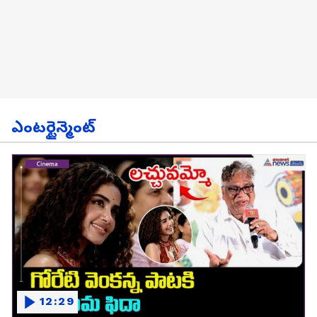
ఎంటర్టైన్మెంట్
12:29