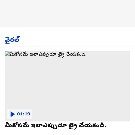
వైరల్
01:19
మీకోసమే ఇలాఎప్పుడూ ట్రై చేయకండి.