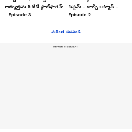
అత్యుత్తమ ఓటీటీ ప్లాట్‌ఫారమ్
సిస్టమ్ - డాల్బీ అట్మాస్ –
- Episode 3
Episode 2
మరింత చదవండి