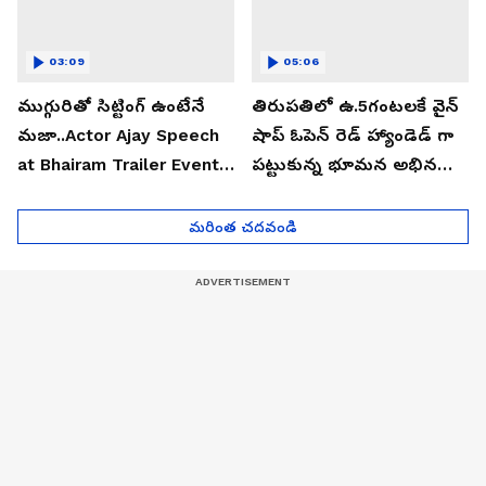
03:09
05:06
ముగ్గురితో సిట్టింగ్ ఉంటేనే
తిరుపతిలో ఉ.5గంటలకే వైన్
మజా..Actor Ajay Speech
షాప్ ఓపెన్ రెడ్ హ్యాండెడ్ గా
at Bhairam Trailer Event |
పట్టుకున్న భూమన అభినయ్|
Asianet News Telugu
Asianet News Telugu
మరింత చదవండి