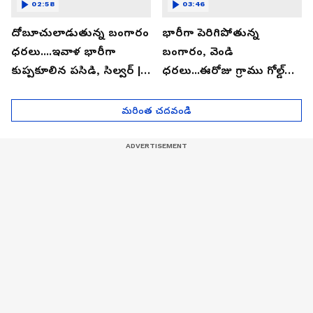
02:58
03:46
దోబూచులాడుతున్న బంగారం
భారీగా పెరిగిపోతున్న
ధరలు....ఇవాళ భారీగా
బంగారం, వెండి
కుప్పకూలిన పసిడి, సిల్వర్ |
ధరలు...ఈరోజు గ్రాము గోల్డ్
Asianet News Telugu
ఎంతో తెలుసా? | Asianet
News Telugu
మరింత చదవండి