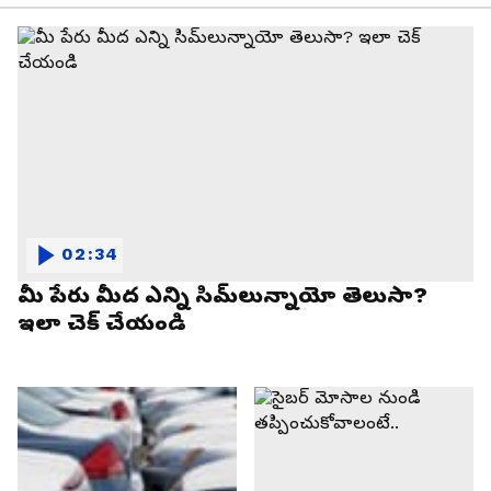
02:34
మీ పేరు మీద ఎన్ని సిమ్‌లున్నాయో తెలుసా?
ఇలా చెక్ చేయండి