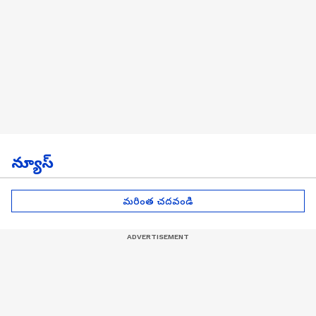
న్యూస్
మరింత చదవండి