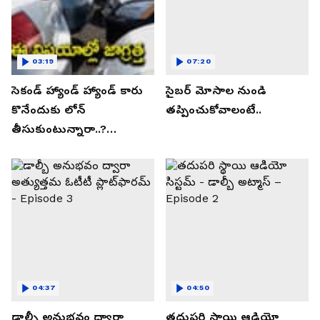
03:19
07:20
సెకండ్ హ్యాండ్ హ్యాండ్ కారు
సైబర్ మోసాల నుండి
కొనేందుకు లోన్
తప్పించుకోవాలంటే..
తీసుకుంటున్నారా..?
తప్పకుండ ఈ విషయాలు
తెలుసుకోండి..!
04:37
04:50
డాల్బీ అనుభవం ద్వారా
తదుపరి స్థాయి ఆడియో