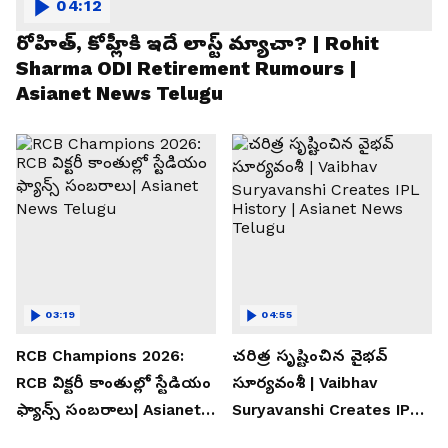
04:12
రోహిత్, కోహ్లీకి ఇదే లాస్ట్ మ్యాచా? | Rohit
Sharma ODI Retirement Rumours |
Asianet News Telugu
03:19
04:55
RCB Champions 2026:
చరిత్ర సృష్టించిన వైభవ్
RCB విక్టరీ కాంతుల్లో స్టేడియం
సూర్యవంశీ | Vaibhav
ఫ్యాన్స్ సంబరాలు| Asianet
Suryavanshi Creates IPL
News Telugu
History | Asianet News