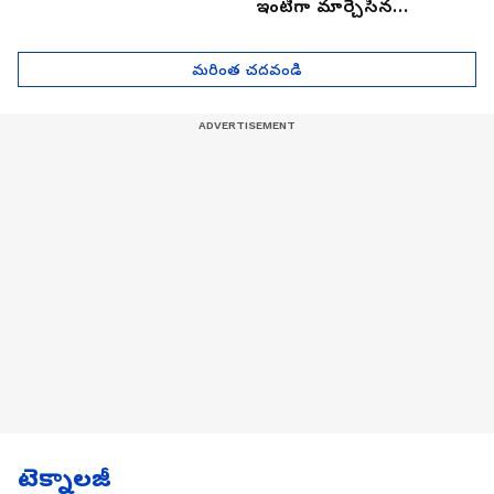
ఇంటిగా మార్చేసిన
భారతీయుడు, ఎలా ఉందొ
మీరూ ఒక లుక్కేయండి
మరింత చదవండి
టెక్నాలజీ