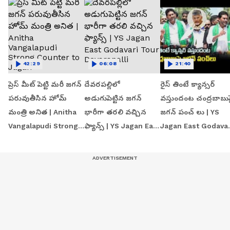
42:29
06:08
21:40
ప్రెస్ మీట్ పెట్టి మరీ జగన్
దేవరపల్లిలో
రైస్ తింటే క్యాన్సర్
పరువుతీసిన హోమ్
అడుగుపెట్టిన జగన్
వస్తుందంట చంద్రబాబు
మంత్రి అనిత | Anitha
భారీగా తరలి వచ్చిన
జగన్ పంచ్ లు | YS
Vangalapudi Strong
ఫ్యాన్స్ | YS Jagan East
Jagan East Godavar
Counter to Jagan
Godavari Tour
Tour | Devarapalli
Devarapalli