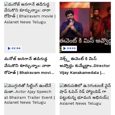
02:06
04:00
మనోజ్ అనగానే తడిగుడ్డ
నెక్స్ట్ ఈవెంట్ కి మిస్
వేసుకొని కూర్చున్నాం: నారా
అవ్వొద్దు కుమ్మేద్దాం..Director
రోహిత్ | Bhairavam movie |
Vijay Kanakamedala |
Asianet News Telugu
Asianet News Telugu