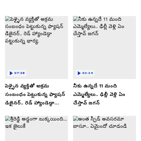
07:38
02:24
పెళ్ళైన వ్యక్తితో అక్రమ
నీకు ఉన్నదే 11 మంది
సంబంధం పెట్టుకున్న ఫ్యాషన్
ఎమ్మెల్యేలు.. ఢిల్లీ వెళ్లి ఏం
డిజైనర్.. రెడ్ హ్యాండెడ్గా
చేస్తావ్ జగన్
పట్టుకున్న భార్య.