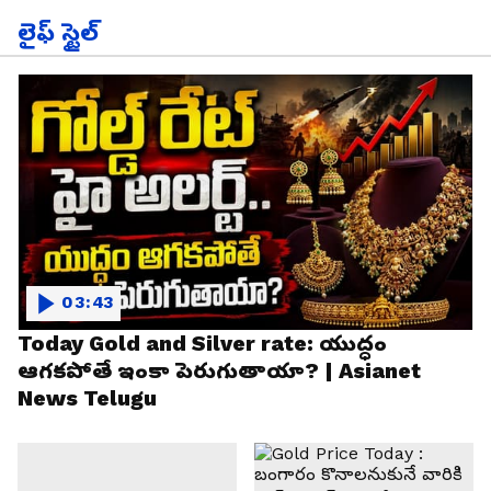
లైఫ్ స్టైల్
03:43
Today Gold and Silver rate: యుద్ధం
ఆగకపోతే ఇంకా పెరుగుతాయా? | Asianet
News Telugu