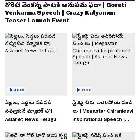
గోరేటి వెంకన్న పాటకి అనుపమ ఫిదా | Goreti
Venkanna Speech | Crazy Kalyanam
Teaser Launch Event
29:56
14:56
పిల్లలు, పెద్దలు పడిపడి
స్టేజిపై చిరు అదిరిపోయే పంచ్
నవ్వుకునే మ్యాజిక్ షో|
లు | Megastar Chiranjeevi
Asianet News Telugu
Inspirational Speech |
Asianet News Telugu