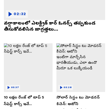
02:32
వర్షాకాలంలో ఎలక్ట్రిక్ కార్ ఓనర్స్ తప్పకుండ
తీసుకోవలిసిన జాగ్రత్తలు...
05:37
03:28
10 లక్షల రేంజ్ లో టాప్ 5
సోలార్ సిస్టం టు మోడరన్
సేఫెస్ట్ కార్స్ ఇవే...
కిచెన్: ఆటోని