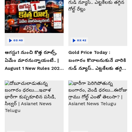
03:40
03:42
ఆగస్టు1 నుంచి కొత్త రూల్స్,
Gold Price Today :
ఏమేం మారనున్నాయంటే.. |
బంగారం కొనాలనుకునే వారికి
August 1 New Rules 2026
గుడ్ న్యూస్.. ఎట్టకేలకు తగ్గిన
| Asianet News Telugu
గోల్డ్ రేట్లు