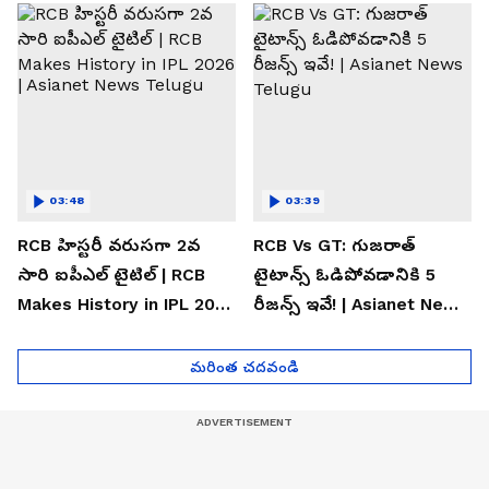
Telugu
03:48
03:39
RCB హిస్టరీ వరుసగా 2వ
RCB Vs GT: గుజరాత్
సారి ఐపీఎల్ టైటిల్ | RCB
టైటాన్స్ ఓడిపోవడానికి 5
Makes History in IPL 2026
రీజన్స్ ఇవే! | Asianet News
| Asianet News Telugu
Telugu
మరింత చదవండి