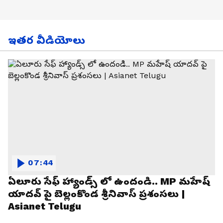
ఇతర వీడియోలు
07:44
ఏలూరు సేఫ్ హ్యాండ్స్ లో ఉందండి.. MP మహేష్
యాదవ్ పై బెల్లంకొండ శ్రీనివాస్ ప్రశంసలు |
Asianet Telugu