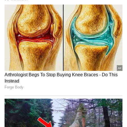
ప్రయోజనం: విటమిన్-సి పుష్కలంగా ఉండటం వల్ల
కొల్లాజెన్ (Collagen) ఉత్పత్తి పెరుగుతుంది. దీనివల్ల చర్మం
బిగుతుగా మారి, ముడతలు తగ్గుతాయి. చర్మం రంగు
మెరుగుపడటానికి ఇది చాలా కీలకం.