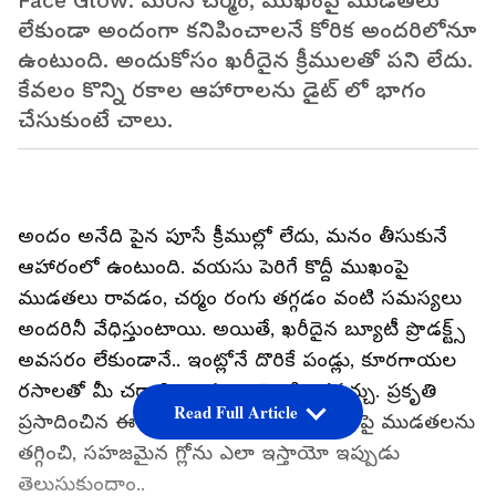
Face Glow: మెరిసే చర్మం, ముఖంపై ముడతలు
లేకుండా అందంగా కనిపించాలనే కోరిక అందరిలోనూ
ఉంటుంది. అందుకోసం ఖరీదైన క్రీములతో పని లేదు.
కేవలం కొన్ని రకాల ఆహారాలను డైట్ లో భాగం
చేసుకుంటే చాలు.
అందం అనేది పైన పూసే క్రీముల్లో లేదు, మనం తీసుకునే
ఆహారంలో ఉంటుంది. వయసు పెరిగే కొద్దీ ముఖంపై
ముడతలు రావడం, చర్మం రంగు తగ్గడం వంటి సమస్యలు
అందరినీ వేధిస్తుంటాయి. అయితే, ఖరీదైన బ్యూటీ ప్రొడక్ట్స్
అవసరం లేకుండానే.. ఇంట్లోనే దొరికే పండ్లు, కూరగాయల
రసాలతో మీ చర్మాన్ని అద్దంలా మెరిపించవచ్చు. ప్రకృతి
Read Full Article
ప్రసాదించిన ఈ 6 రకాల జ్యూస్‌లు మీ చర్మంపై ముడతలను
తగ్గించి, సహజమైన గ్లోను ఎలా ఇస్తాయో ఇప్పుడు
తెలుసుకుందాం..