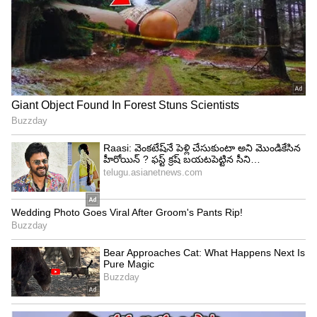
4. బొప్పాయి జ్యూస్ (Papaya Juice)
ప్రయోజనం: ఇందులో 'పాపైన్' (Papain) అనే ఎంజైమ్
ఉంటుంది. ఇది చర్మంపై ఉండే మృతకణాలను తొలగించి,
ముఖంపై మచ్చలను తగ్గిస్తుంది. ముఖానికి గ్లో ఇవ్వడంలో
ఇది దిట్ట.
5. క్యారెట్ , బీట్రూట్ జ్యూస్ (Carrot & Beetroot)
ప్రయోజనం: క్యారెట్‌లోని బీటా-కెరోటిన్ చర్మాన్ని
ప్రకాశవంతంగా చేస్తుంది. బీట్రూట్‌లోని ఐరన్ , పొటాషియం
ముఖంపై మొటిమల మచ్చలను తగ్గించడానికి
సహాయపడతాయి.