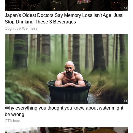
DOWNLOAD APP
దీనిని 'మిరాకిల్ డ్రింక్' అని పిలుస్తారు. ఇది చర్మాన్ని డిటాక్స్
చేయడంలో నంబర్ 1.
ప్రయోజనం: యాపిల్ చర్మానికి తేమను ఇస్తుంది, బీట్రూట్