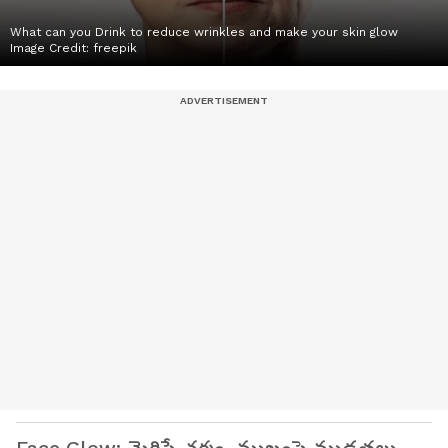
What can you Drink to reduce wrinkles and make your skin glow
Image Credit:
freepik