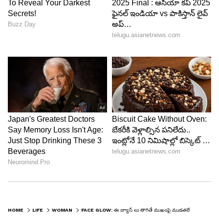
HOME
LIFE
WOMAN
FACE GLOW: ఈ జ్యూస్ లు తాగితే ముఖంపై ముడతలే రావు..!