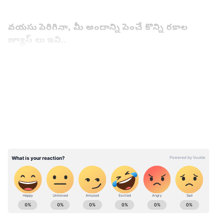
వయసు పెరిగినా, మీ అందాన్ని పెంచే కొన్ని రకాల
జ్యూస్ లు ఇవి..
1. ఏబీసీ జ్యూస్ (ABC Juice - Apple, Beetroot,
LATEST VIDEOS
Carrot)
ABOUT THE AUTHOR
ramya Sridhar