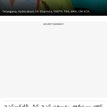
Telangana, Hyderabad, YS Sharmila, YSRTP, TRS, BRS, CM KCR,