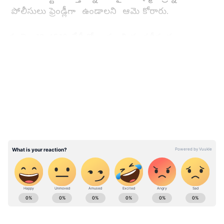
పోలీసులు ఫ్రెండ్లీగా ఉండాలని ఆమె కోరారు.
ఈ నెల 12. 15.16 తేదీల్లో జరగాల్సిన పరీక్షలను
టీఎస్‌పీఎస్‌సీ వాయిదా వేసింది. ఈ నెల 5వ తేదీన
LATEST VIDEOS
జరిగిన ఏఈ పరీక్షలను రద్దు చేసింది. ఈ ప్రశ్నాపత్రం
లీక్ కేసులో పోలీసులు ఇప్పటికే 9 మందిని అరెస్ట్
చేశారు. టీఎస్‌పీఎస్‌సీ ప్రశ్నాపత్రం లీక్ కేసును
విచారించేందుకు ప్రభుత్వం సిట్ ను ఏర్పాటు చేసింది.
ప్రశ్నాపత్రం లీక్ కేసులో ప్రవీణ్, రాజశేఖర్ రెడ్డిలు కీలకంగా
వ్యవహరించారని పోలీసులు చెబుతున్నారు. ఈ కేసును
టెక్నికల్ ఆధారాలతో విచారణ చేయాలని భావిస్తున్నారు.
ప్రవీణ్ ఫోన్ ను పోలీసులు ఎఫ్ఎస్ఎల్ కు పంపారు.
ABOUT THE AUTHOR
narsimha lode
NL