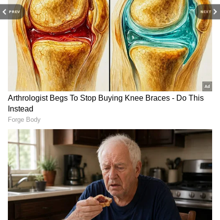
PREV
NEXT
హైద‌రాబాద్‌లోని సుచిత్ర స‌ర్కిల్‌కు
Wine Shops: ఈ ప్రాంతాల్లో
ఆ పేరు ఎలా వ‌చ్చిందో తెలుసా.?
వైన్స్ దుకాణాలు బంద్.. ప్ర‌భుత్వం
కీలక నిర్ణ‌యం.