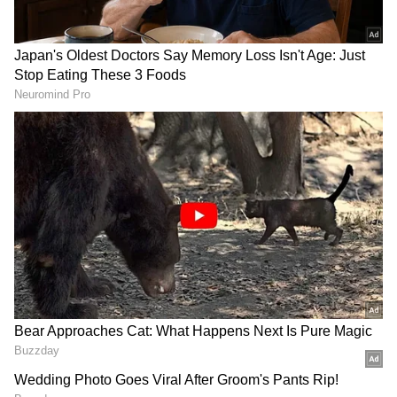
ప్రైవేట్ స్కూళ్ల ఫీజులపై తెలంగాణ
School Holidays : విద్యార్థులు
సర్కార్ కఠిన ఆదేశాలు.. ఆ
ఎగిరిగంతేసే న్యూస్.. ఏపీలో
వివ‌రాలు క‌చ్చితంగా
రెండ్రోజులు, తెలంగాణలో
తెల‌పాల్సిందే
మూడ్రోజులు స్కూళ్లు, కాలేజీలకు
LATEST VIDEOS
సెలవులు
తెలుగు రాష్ట్రాల్లో మళ్లీ మొదలైన భారీ
వర్షాలు | AP & Telangana Rain Alert
Today
డాలర్లు వస్తాయి కానీ... అమెరికాలో అందరి
బతుకూ ఇదే! | US vs India Minimum
Wage | Asianet News Telugu