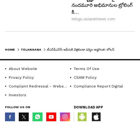
HOME
TELANGANA
టీఎస్‌పీఎస్‌సీ ఆఫీసుకి వెళ్లకుండా షర్మిల అడ్డగింత: లోటస్ పాండ్ వద్ద ఉద్రిక్తత
About Website
Terms Of Use
Privacy Policy
CSAM Policy
Complaint Redressal - Website
Compliance Report Digital
Investors
FOLLOW US ON
DOWNLOAD APP
© Copyright 2026 Asianxt Digital Technologies Private Limited (Formerly
known as Asianet News Media & Entertainment Private Limited) | All Rights
Reserved