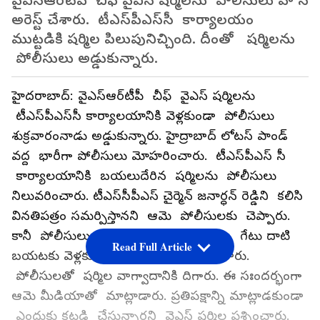
వైఎస్ఆర్‌టీపీ చీఫ్ వైఎస్ షర్మిలను పోలీసులు హౌస్
అరెస్ట్ చేశారు. టీఎస్‌పీఎస్‌సీ కార్యాలయం
ముట్టడికి షర్మిల పిలుపునిచ్చింది. దీంతో షర్మిలను
పోలీసులు అడ్డుకున్నారు.
హైదరాబాద్: వైఎస్ఆర్‌టీపీ చీఫ్ వైఎస్ షర్మిలను
టీఎస్‌పీఎస్‌సీ కార్యాలయానికి వెళ్లకుండా పోలీసులు
శుక్రవారంనాడు అడ్డుకున్నారు. హైద్రాబాద్ లోటస్ పాండ్
వద్ద భారీగా పోలీసులు మోహరించారు. టీఎస్‌పీఎస్ సీ
కార్యాలయానికి బయలుదేరిన షర్మిలను పోలీసులు
నిలువరించారు. టీఎస్‌సీపీఎస్ చైర్మెన్ జనార్ధన్ రెడ్డిని కలిసి
వినతిపత్రం సమర్పిస్తానని ఆమె పోలీసులకు చెప్పారు.
కానీ పోలీసులు ఆమెను అనుమతించలేదు. గేటు దాటి
Read Full Article
బయటకు వెళ్లకుండా పోలీసులు నిలువరించారు.
పోలీసులతో షర్మిల వాగ్వాదానికి దిగారు. ఈ సఃందర్భంగా
ఆమె మీడియాతో మాట్లాడారు. ప్రతిపక్షాన్ని మాట్లాడకుండా
ఎందుకు కట్టడి చేస్తున్నారని వైఎస్ షర్మిల ప్రశ్నించారు.