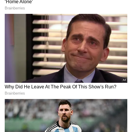
LATEST VIDEOS
చీరను నేసిన సీఎం చంద్రబాబు | CM
Chandrababu Chirala tour | Asianet
Telugu
బంగాళాఖాతంలో అల్పపీడనం...ఇక ఏపీలో
దంచుడే | Asianet News Telugu