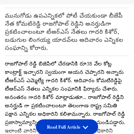
మునుగోడు ఉపఎన్నికలో పోటీ చేయకుండా బీజేపీ
నేత కోమటిరెడ్డి రాజగోపాల్ రెడ్డిని అనర్హుడిగా
ప్రకటించాలంటూ టీఆర్ఎస్ నేతలు గాదరి కిశోర్,
బడుగుల లింగయ్య యాదవ్‌లు ఆదివారం ఎన్నికల
సంఘాన్ని కోరారు.
రాజగోపాల్ రెడ్డి బిజెపిలో చేరడానికి రూ.18 వేల కోట్ల
కాంట్రాక్ట్ ఇచ్చారని స్వయంగా ఆయన చెప్పారని అన్నారు
టీఆర్ఎస్ ఎమ్మెల్యే గాదరి కిశోర్. ఆదివారం కోమటిరెడ్డిపై
టీఆర్ఎస్ నేతలు ఎన్నికల సంఘానికి ఫిర్యాదు చేశారు.
అనంతరం గాదరి కిశోర్ మాట్లాడుతూ... రాజగోపాల్ రెడ్డిని
అనర్హుడి గా ప్రకటించాలంటూ తెలంగాణ రాష్ట్ర సమితి
పక్షాన ఎన్నికల అధికారిని కలిశామన్నారు. రాజగోపాల్ రెడ్డి
ప్రజాస్వామ్యాన్ని కూనీ చేస్తున్నాడని ఆయన మండిపడ్డారు.
Read Full Article
ఇలాంటి వారిని ప్రోత్సహించొద్దని ఎన్నికల అధికారిని