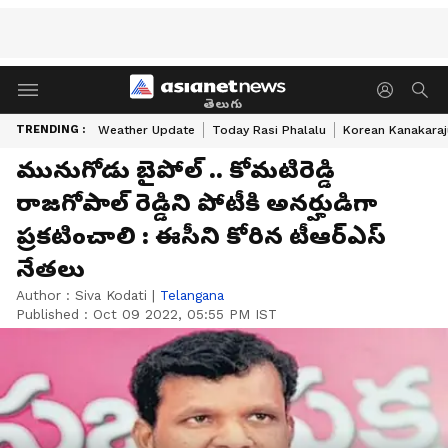
తెలుగు
TRENDING :
Weather Update
Today Rasi Phalalu
Korean Kanakaraj
మునుగోడు బైపోల్ .. కోమటిరెడ్డి
రాజగోపాల్ రెడ్డిని పోటీకి అనర్హుడిగా
ప్రకటించాలి : ఈసీని కోరిన టీఆర్ఎస్
నేతలు
Author :
Siva Kodati
|
Telangana
Published :
Oct 09 2022, 05:55 PM IST