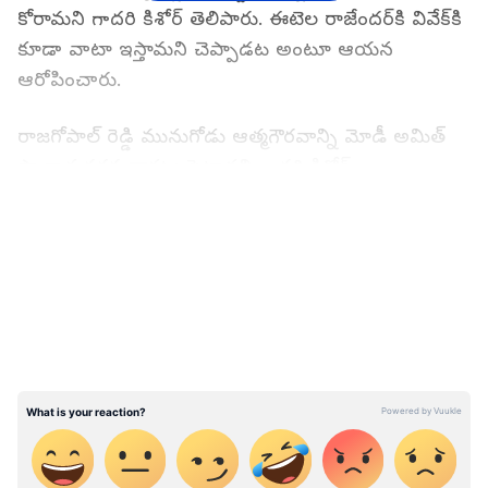
కోరామని గాదరి కిశోర్ తెలిపారు. ఈటెల రాజేందర్‌కి వివేక్‌కి
కూడా వాటా ఇస్తామని చెప్పాడట అంటూ ఆయన
ఆరోపించారు.
రాజగోపాల్ రెడ్డి మునుగోడు ఆత్మగౌరవాన్ని మోడీ అమిత్
షా కాళ్ల దగ్గర తాకట్టు పెట్టాడని గాదరి కిశోర్
దుయ్యబట్టారు. అలాంటి వ్యక్తికి ప్రజలు చెప్పుతో కొట్టేలా
LATEST VIDEOS
తీర్పు ఇస్తారని ఆయన జోస్యం చెప్పారు. ప్రజల కోసం
ఏనాడు పని చేయలేదని పైసలున్నాయన్న అహంకారం
ఉందని గాదరి కిశోర్ ఎద్దేవా చేశారు. ముఖ్యమంత్రి కేసీఆర్‌కి
దేశవ్యాప్తంగా వస్తున్న ఆదరణ చూసి బిజెపి వాళ్లు కృత్రిమ
ఎన్నిక తెచ్చారని ఆయన ఆరోపించారు. రాజగోపాల్ రెడ్టి,
బిజెపి కుట్రలను ప్రజలు గమనిస్తున్నారని... ఇలాంటి
దొంగలను ప్రజలు తరిమికొడతారని గాదరి కిశోర్ జోస్యం
చెప్పారు. మునుగొడులో ఎగిరెది గులాబీ జెండానే అని
ఆయన ధీమా వ్యక్తం చేశారు.