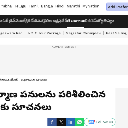
Prabha
Telugu
Tamil
Bangla
Hindi
Marathi
MyNation
Add Prefer
ంటర్‌టైన్‌మెంట్
క్రికెట్
జీవనశైలి
ఆంధ్రప్రదేశ్
తెలంగాణ
బిజినెస్
జ్యోతిష్యం
ageswara Rao
IRCTC Tour Package
Megastar Chiranjeevi
Best Selling
రిశీలించిన కేసీఆర్... అధికారులకు సూచనలు
నిర్మాణ పనులను పరిశీలించిన
రులకు సూచనలు
Follow Us