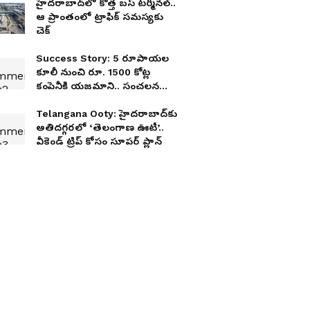
హైద‌రాబాద్‌లో కొత్త బ‌స్ ట‌ర్మిన‌ల్‌..
ఆ ప్రాంతంలో ట్రాఫిక్ స‌మ‌స్య‌కు
చెక్
Success Story: 5 రూపాయల
కూలీ నుంచి రూ. 1500 కోట్ల
కంపెనీకి యజమాని.. సంచలన
సక్సెస్ స్టోరీ
Telangana Ooty: హైదరాబాద్‌కు
అతిదగ్గరలో ‘తెలంగాణ ఊటీ’..
వీకెండ్ ట్రిప్ కోసం సూపర్ ప్లాన్