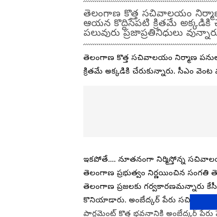
తెలంగాణ కొత్త సచివాలయం నిర్మాణ 
ఆయన కొద్దిసేపటి క్రితమే అక్కడికి చ
పలువురు ప్రజాప్రతినిధులు వున్న
తెలంగాణ కొత్త సచివాలయం నిర్మాణ పనులను 
క్రితమే అక్కడికి చేరుకున్నారు. సీఎం వెంట మ
ఇకపోతే.... నూతనంగా నిర్మిస్తోన్న సచివాలయా
తెలంగాణ ప్రభుత్వం నిర్ణయించిన సంగతి 
తెలంగాణ ప్రజలకు గర్వకారణమన్నారు కేసీ
కొనియాడారు. అంబేద్కర్ పేరు సచివాలయానిక
పార్లమెంట్ కొత్త భవనానికి అంబేద్కర్ పేరు 