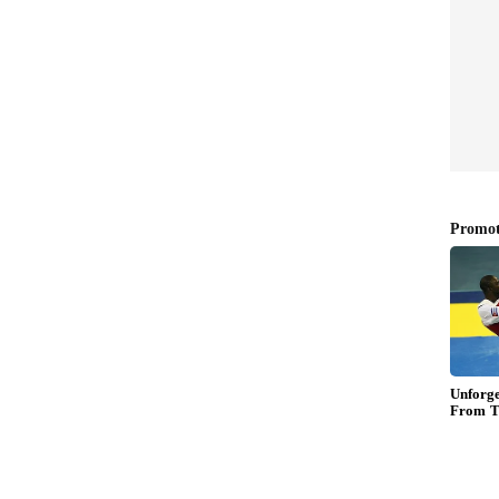
ంగా, దేశం గర్వించేలా తీర్చిదిద్దాలని, నాణ్యత విషయంలో
్‌రావు గతంలోనే అధికారులను ఆదేశించారు. నిర్మాణ పనులను
 తేవాలని కోరారు. నిర్మాణంలో ఉన్న మినిస్టర్‌ చాంబర్లు,
చాంబర్లను పరిశీలిస్తూ ఎప్పటికప్పుడు అధికారులకు పలు