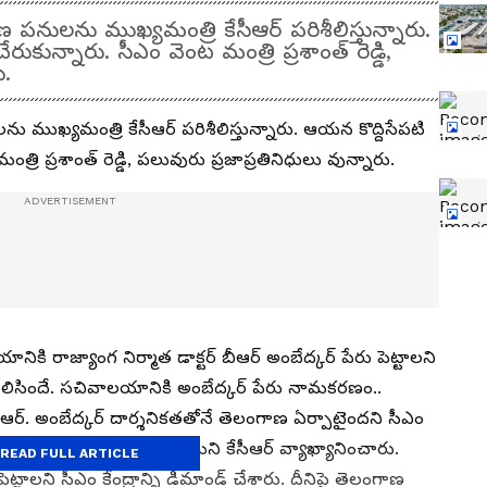
పనులను ముఖ్యమంత్రి కేసీఆర్ పరిశీలిస్తున్నారు.
ేరుకున్నారు. సీఎం వెంట మంత్రి ప్రశాంత్ రెడ్డి,
ారు.
ముఖ్యమంత్రి కేసీఆర్ పరిశీలిస్తున్నారు. ఆయన కొద్దిసేపటి
ంత్రి ప్రశాంత్ రెడ్డి, పలువురు ప్రజాప్రతినిధులు వున్నారు.
నికి రాజ్యాంగ నిర్మాత డాక్టర్ బీఆర్ అంబేద్కర్ పేరు పెట్టాలని
తెలిసిందే. సచివాలయానికి అంబేద్కర్ పేరు నామకరణం..
ఆర్. అంబేద్కర్ దార్శనికతతోనే తెలంగాణ ఏర్పాటైందని సీఎం
ి పెట్టడం దేశానికే ఆదర్శమని కేసీఆర్ వ్యాఖ్యానించారు.
READ FULL ARTICLE
పెట్టాలని సీఎం కేంద్రాన్ని డిమాండ్ చేశారు. దీనిపై తెలంగాణ