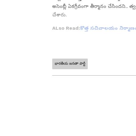
అసెంబ్లీ ఏకగ్రీవంగా తీర్మానం చేసిందని.. త్
చేశారు.
ALso Read:
కొత్త సచివాలయం నిర్మాణం:
భారతీయ జనతా పార్టీ
ABOUT THE AUTHOR
SK
Siva Kodati