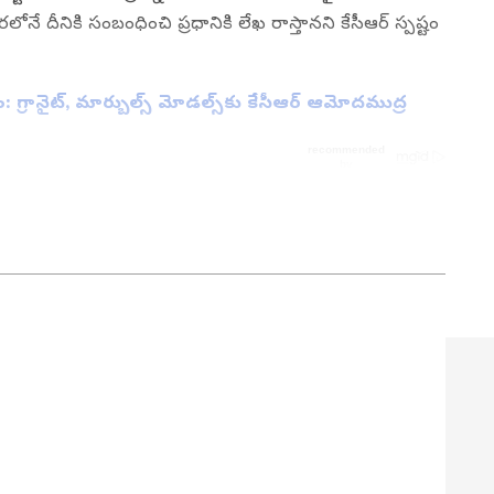
వరలోనే దీనికి సంబంధించి ప్రధానికి లేఖ రాస్తానని కేసీఆర్ స్పష్టం
 గ్రానైట్, మార్బుల్స్ మోడల్స్‌‌కు కేసీఆర్ ఆమోదముద్ర