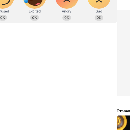
ా బాధ్యతలు చేపట్టినప్పటి నుంచి భవేష్ మిశ్రా పేద ప్రజల కోసం
ుగుపరచడానికి నిరంతరం కృషి చేస్తున్నారు. ఇలా త్రిపాఠి
017 బ్యాచ్ ఐఏఎస్ అధికారి. ఇలా త్రిపాఠి గతంలో మంచిర్యాల