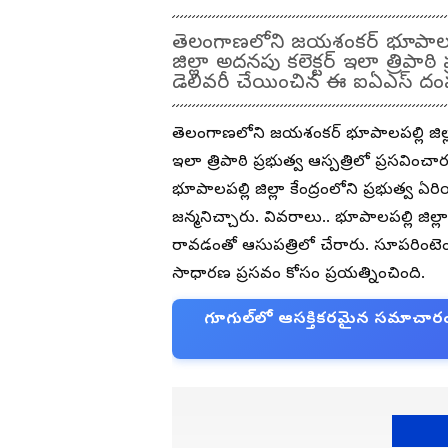
తెలంగాణలోని జయశంకర్ భూపాలపల్లి 
జిల్లా అదనపు కలెక్టర్ ఇలా త్రిపాఠి 
డెలివరీ చేయించిన ఈ ఐఏఎస్ దంపత
తెలంగాణలోని జయశంకర్ భూపాలపల్లి జిల్లా క
ఇలా త్రిపాఠి ప్రభుత్వ ఆస్పత్రిలో ప్రసవిం
భూపాలపల్లి జిల్లా కేంద్రంలోని ప్రభుత్వ 
జన్మనిచ్చారు. వివరాలు.. భూపాలపల్లి జిల్లా 
రావడంతో ఆసుపత్రిలో చేరారు. సూపరింటెండ
సాధారణ ప్రసవం కోసం ప్రయత్నించింది.
గూగుల్‌లో ఆసక్తికరమైన సమాచారం కో