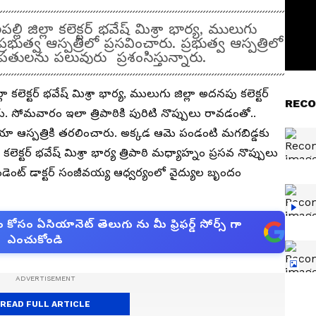
జిల్లా కలెక్టర్ భవేష్ మిశ్రా భార్య, ములుగు
ప్రభుత్వ ఆస్పత్రిలో ప్రసవించారు. ప్రభుత్వ ఆస్పత్రిలో
ులను పలువురు ప్రశంసిస్తున్నారు.
లెక్టర్ భవేష్ మిశ్రా భార్య, ములుగు జిల్లా అదనపు కలెక్టర్
RECO
చారు. సోమవారం ఇలా త్రిపాఠికి పురిటి నొప్పులు రావడంతో..
ఏరియా ఆస్పత్రికి తరలించారు. అక్కడ ఆమె పండంటి మగబిడ్డకు
కలెక్టర్ భవేష్ మిశ్రా భార్య త్రిపాఠి మధ్యాహ్నం ప్రసవ నొప్పులు
ెంట్ డాక్టర్ సంజీవయ్య ఆధ్వర్యంలో వైద్యుల బృందం
సం ఏసియానెట్ తెలుగు ను మీ ఫ్రిఫర్డ్ సోర్స్ గా
ఎంచుకోండి
READ FULL ARTICLE