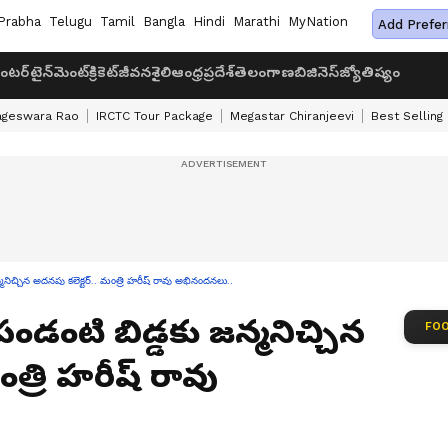
Prabha
Telugu
Tamil
Bangla
Hindi
Marathi
MyNation
Add Prefer
ంటర్‌టైన్‌మెంట్
క్రికెట్
జీవనశైలి
ఆంధ్రప్రదేశ్
తెలంగాణ
బిజినెస్
జ్యోతిష్యం
ageswara Rao
IRCTC Tour Package
Megastar Chiranjeevi
Best Selling
న్మనిచ్చిన అదనపు కలెక్టర్.. మంత్రి హరీష్ రావు అభినందనలు..
 పండంటి బిడ్డకు జన్మనిచ్చిన
FOO
ంత్రి హరీష్ రావు