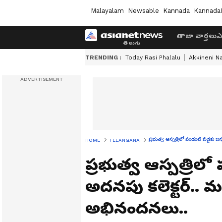
Malayalam
Newsable
Kannada
Kannada
తాజా వార్తలు
ఎ
TRENDING :
Today Rasi Phalalu
Akkineni N
ప్రభుత్వ ఆస్పత్రిలో పండంటి బిడ్డకు జ
HOME
TELANGANA
ప్రభుత్వ ఆస్పత్రిలో
అదనపు కలెక్టర్.. మ
అభినందనలు..