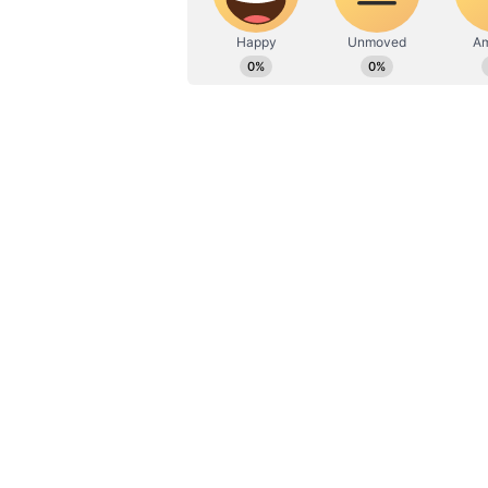
ఇక, జయశంకర్ భూపాలపల్లి జిల్లా కలెక్టర్‌గ
ఏరియా ఆసుపత్రిలో సౌకర్యాలు, సేవలను మెర
విషయానికి వస్తే.. లక్నోకు చెందిన ఆమె 2