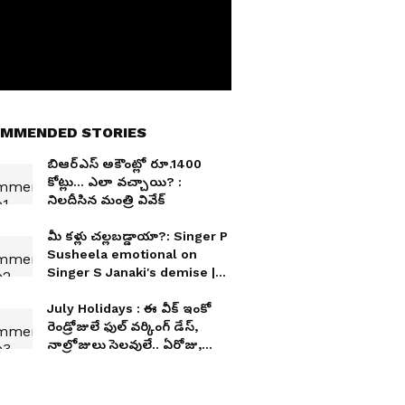
MMENDED STORIES
బిఆర్ఎస్ అకౌంట్లో రూ.1400
కోట్లు... ఎలా వచ్చాయి? :
నిలదీసిన మంత్రి వివేక్
మీ కళ్లు చల్లబడ్డాయా?: Singer P
Susheela emotional on
Singer S Janaki's demise |
Asianet News Telugu
July Holidays : ఈ వీక్ ఇంకో
రెండ్రోజులే ఫుల్ వర్కింగ్ డేస్,
నాల్రోజులు సెలవులే.. ఏరోజు,
ఎందుకో తెలుసా?