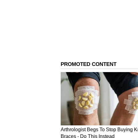
అదనపు కలెక్టర్ (స్థానిక సంస్థలు)గా పనిచే
పనిచేశారు. ఇలా త్రిపాఠి కొన్ని పుస్తకాలన