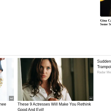
శారు. సివిల్ సర్వీసెస్‌లో చేరడానికి ముందు ఐటీ ఇంజనీర్‌గా
ు కూడా రాశారు.