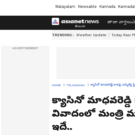
Malayalam
Newsable
Kannada
Kannada
తాజా వార్తలు
ఎ
TRENDING :
Weather Update
Today Rasi P
క్యాసినో మాధవరెడ్డి కారుపై ఎమ్మెల్యే స
HOME
TELANGANA
క్యాసినో మాధవరెడ్డి కా
వివాదంలో మంత్రి మల
ఇదే..