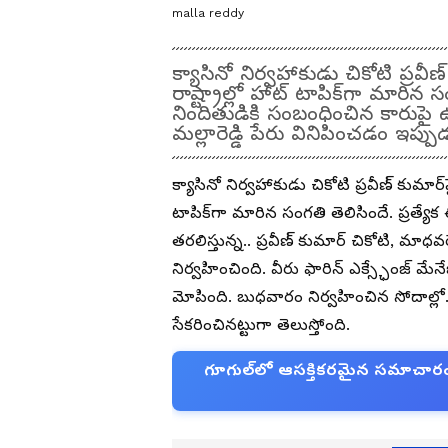
malla reddy
క్యాసినో నిర్వహాకుడు చికోటి ప్ర
రాష్ట్రాల్లో హాట్ టాపిక్‌గా మార
నిందితుడికి సంబంధించిన కారుపై ఉన్
మల్లారెడ్డి పేరు వినిపించడం ఇప్పు
క్యాసినో నిర్వహాకుడు చికోటి ప్రవీణ్‌ కుమ
టాపిక్‌గా మారిన సంగతి తెలిసిందే. ప్రత్
తరలిస్తున్న.. ప్రవీణ్ కుమార్ చికోటి, మాధ
నిర్వహించింది. వీరు ఫారిన్ ఎక్స్ఛేంజ్ 
మోపింది. బుధవారం నిర్వహించిన సోదాల్
సేకరించినట్టుగా తెలుస్తోంది.
గూగుల్‌లో ఆసక్తికరమైన సమాచారం కో