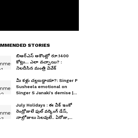
MMENDED STORIES
బిఆర్ఎస్ అకౌంట్లో రూ.1400
కోట్లు... ఎలా వచ్చాయి? :
నిలదీసిన మంత్రి వివేక్
మీ కళ్లు చల్లబడ్డాయా?: Singer P
Susheela emotional on
Singer S Janaki's demise |
Asianet News Telugu
July Holidays : ఈ వీక్ ఇంకో
రెండ్రోజులే ఫుల్ వర్కింగ్ డేస్,
నాల్రోజులు సెలవులే.. ఏరోజు,
ఎందుకో తెలుసా?