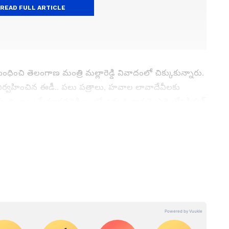
READ FULL ARTICLE
చి తెలంగాణ మంత్రి మల్లారెడ్డి వివాదంలో చిక్కుకున్నారు.
 నిర్వహించిన ఈడీ.. పలు పత్రాలు, హవాల లావాదేవీలకు
 అయితే మాధవరెడ్డి ఇంట్లో ఉన్న ఓ కారుపై ఎమ్మెల్యే స్టిక్కర్
 పేరుతో ఉంది. ఇది ప్రస్తుతం హాట్ టాపిక్‌గా మారింది. దీంతో ఈ
పై ఉన్న ఎమ్మెల్యే స్టిక్కర్‌కు తనకు ఎలాంటి సంబంధం
ేసినట్టు స్పష్టం చేశారు.
 గతంలో బోయినపల్లిలో ఉండేవాడిని. మా ఇంటి ముందే మాధవరెడ్డి
ఇళ్లు షిప్ట్ అయ్యాను. ఆ స్టిక్కర్ ఏ సంవత్సరానిదో కూడా
ది. పడేసిన స్టిక్కర్‌ను సేకరించి ఉండొచ్చు. వాళ్లు ఎప్పుడు
గ్గరనే ఉన్నాయి. నా కిచ్చే మూడు స్టిక్కర్లు కూడా మా కార్లకే మా
ు. మాకు సంబంధం లేదు. ఇందుకు సంబంధించి ఫిర్యాదు