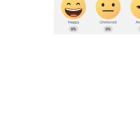
చేస్తాను’’ అని మంత్రి మల్లారెడ్డి ఓ తెలుగు