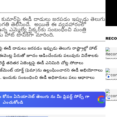
వీణ్‌ కుమార్‌పై ఈడీ దాడులు జరపడం ఇప్పుడు తెలుగు
ిన సంగతి తెలిసిందే. అయితే ఈ వ్యవహారంలో
న ఎమ్మెల్యే స్టిక్కర్‌కు సంబంధించి మంత్రి
డు హాట్ టాపిక్‌గా మారింది.
RECO
ార్‌పై ఈడీ దాడులు జరపడం ఇప్పుడు తెలుగు రాష్ట్రాల్లో హాట్
యేక ఈవెంట్ల పేరుతో జూదం ఆడించేందుకు పలువురు విదేశాలకు
వరెడ్డి తదితర ఏజెంట్లపై ఈడీ ఎనిమిది చోట్ల సోదాలు
మేనేజ్‌మెంట్ యాక్ట్ (ఫెమా)ను ఉల్లంఘించారని ఈడీ అభియోగాలు
లో.. ఇందుకు సంబంధించి ఈడీ అధికారులు పలు ఆధారాలు
సం ఏసియానెట్ తెలుగు ను మీ ఫ్రిఫర్డ్ సోర్స్ గా
ఎంచుకోండి