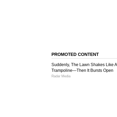
ఇక, క్యాసినో వ్యవహారంలో చికోటి ప్రవీణ్‌
ఎదుట హాజరుకావాలని నోటీసుల్లో పేర్కొం
హవాలా లావాదేవీలపై ఈడీ ప్రధానంగా దృష్
ప్రవీణ్‌కు సంబంధాలున్నట్లు ఈడీ అధికారులు
చేయించారని.. ఇందుకు సంబంధించిన లావాద
తెలుస్తోంది.