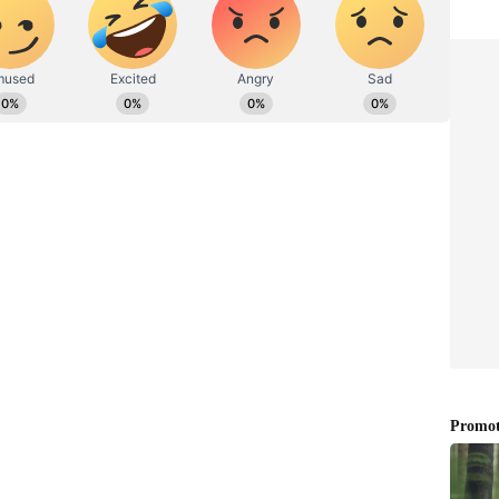
 న్యూస్ చానల్‌తో చెప్పారు.