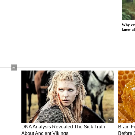
, మాధవరెడ్డికి ఈడీ నోటీసులు జారీ చేసింది. సోమవారం ఈడీ
ది. ఇందుకు సంబందించిన FEMA‌ను ఉల్లంఘించి సాగించిన
టి సారించింది. అదే సమయంలో ప్రముఖులు, సెలబ్రిటీలతో
 గుర్తించారు. వారితో ప్రవీణ్ ప్రమోషన్ వీడియోలు
ేవీలపై కూడా ఈడీ అధికారులు ఆరా తీస్తున్నట్టుగా