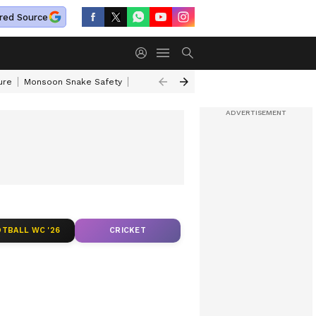
red Source
ure
Monsoon Snake Safety
Akkineni Nageswara Rao
IRCTC Tour Pac
TBALL WC '26
CRICKET