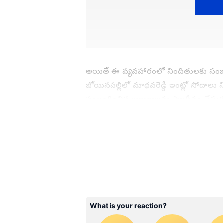
అయితే ఈ వ్యవహారంలో నిందితులకు సంబంధిం
బోయినపల్లిలో మాధవరెడ్డి ఇంట్లో సోదాలు
సంబంధించిన ఆధారాలను స్వాధీనం చేసుకుంది.
కనిపించింది. ఆ స్టిక్కర్ మంత్రి మల్లారెడ్డి
వ్యవహారంపై మాధవరెడ్డి స్పందించారు. కారు
ABOUT THE AUTHOR
లేదన్నారు. ఆ స్టిక్కర్‌ను తాము గతంలోనే పడ
SK
Sumanth K
‘‘మాధవరెడ్డి బోయిన్‌పల్లి ఉంటాడు. నేను
ఇళ్లు ఉండేది. నేను ఎప్పుడో అక్కడి నుంచి 
తెలియదు. అది ఔట్ డెటేడ్ స్టిక్కర్ అయి ఉంట
పెట్టుకున్నరో తెలియదు. నా స్టిక్కర్లు నా ద
దగ్గరనే ఉన్నాయి. మేము ఎవరికి ఇవ్వలేద