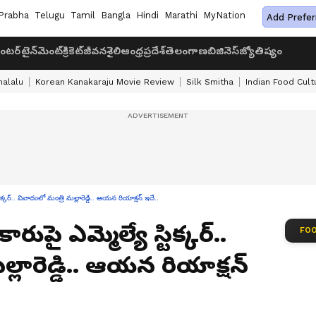
Prabha
Telugu
Tamil
Bangla
Hindi
Marathi
MyNation
Add Prefer
ంటర్‌టైన్‌మెంట్
క్రికెట్
జీవనశైలి
ఆంధ్రప్రదేశ్
తెలంగాణ
బిజినెస్
జ్యోతిష్యం
halalu
Korean Kanakaraju Movie Review
Silk Smitha
Indian Food Cult
్టిక్కర్.. వివాదంలో మంత్రి మల్లారెడ్డి.. ఆయన రియాక్షన్ ఇదే..
రుపై ఎమ్మెల్యే స్టిక్కర్..
FOO
్లారెడ్డి.. ఆయన రియాక్షన్