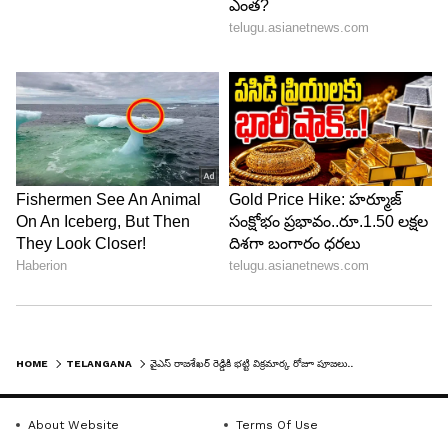
HOME
TELANGANA
వైఎస్ రాజశేఖర్ రెడ్డికి భట్టి విక్రమార్క రోజూ పూజలు..
About Website
Terms Of Use