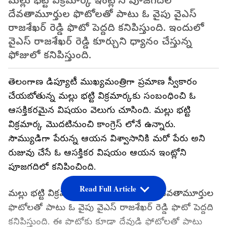
మల్లు భట్టి విక్రమార్క ఇంట్లోని పూజగదిలో
దేవతామూర్తుల ఫొటోలతో పాటు ఓ వైపు వైఎస్
రాజశేఖర్ రెడ్డి ఫొటో పెద్దది కనిపిస్తుంది. ఇందులో
వైఎస్ రాజశేఖర్ రెడ్డి కూర్చుని ధ్యానం చేస్తున్న
ఫోజులో కనిపిస్తుంది.
తెలంగాణ డిప్యూటీ ముఖ్యమంత్రిగా ప్రమాణ స్వీకారం
చేయబోతున్న మల్లు భట్టి విక్రమార్కకు సంబంధించి ఓ
ఆసక్తికరమైన విషయం వెలుగు చూసింది. మల్లు భట్టి
విక్రమార్క మొదటినుంచి కాంగ్రెస్ లోనే ఉన్నారు.
సౌమ్యుడిగా పేరున్న ఆయన విశ్వాసానికి మరో పేరు అని
రుజువు చేసే ఓ ఆసక్తికర విషయం ఆయన ఇంట్లోని
పూజగదిలో కనిపించింది.
Read Full Article
మల్లు భట్టి విక్రమార్క ఇంట్లోని పూజగదిలో దేవతామూర్తుల
ఫొటోలతో పాటు ఓ వైపు వైఎస్ రాజశేఖర్ రెడ్డి ఫొటో పెద్దది
కనిపిస్తుంది. ఈ పొటోకు కూడా దేవుడి ఫోటోలతో పాటు