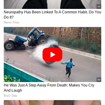
DOWNLOAD APP
వైఎస్ రాజశేఖర్ రెడ్డి అంటే చాలామందికి విశ్వాసనీయమైన
నేత. ఎంతోమందిని ఆదుకున్న నాయకుడు. వారు జీవితంలో
స్థిరపడడానికి కావాల్సిన సహాయం చేసిన ఆపన్నహస్తుడు.
మరెంతో మందికి ప్రేమైక మూర్తి. అది ఇప్పుడు తాజాగా
తెలంగాణలో రెండో ముఖ్యమంత్రి ప్రమాణ స్వీకారోత్సవ వేళ
వెలుగు చూడడం విశేషం.
కాసేపట్లో ఉపముఖ్యమంత్రిగా ప్రమాణ స్వీకారోత్సవానికి
వెడుతూ కూడా ఆ దివంగత నేతకు వినమ్రంగా నివాళులు
అర్పించి, పూజలు చేసి వెళ్లడం ఆయనకు వైఎస్సార్ మీద