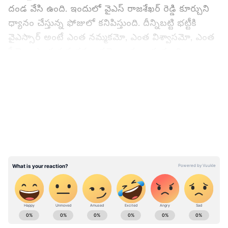
దండ వేసి ఉంది. ఇందులో వైఎస్ రాజశేఖర్ రెడ్డి కూర్చుని
ధ్యానం చేస్తున్న ఫోజులో కనిపిస్తుంది. దీన్నిబట్టి భట్టీకి
వైఎస్సార్ అంటే ఎంత నమ్మకమో, ఎంత విశ్వాసమో, ఎంత
ప్రేమో.. ఎంత గురుతర భావమో అర్థం అవుతుంది.
LATEST VIDEOS
రేవంత్ రెడ్డి ప్రమాణస్వీ కారానికి కేసీఆర్ వెడతారా?
ABOUT THE AUTHOR
Bukka Sumabala