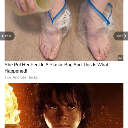
RECOMMENDED STORIES
ఎంత ప్రేమ ఉందో చెబుతుంది.
PREV
NEXT
మీకు ఈ హెల్త్ ఇన్సూరెన్స్ ఉందా?
కొత్త ఇంటికి కరెంట్ మీట‌ర్ ఎలా
మీకో బ్యాడ్ న్యూస్‌, క్యాష్‌లెస్
తీసుకోవాలి? అవసరమైన
చికిత్స‌ల‌కు తాత్కాలిక్ బ్రేక్
పత్రాలు, దరఖాస్తు విధానం పూర్తి
వివరాలు