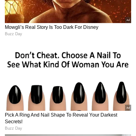
Telangana: ఇక‌పై 100 కాదు..
రూ. 1641 కోట్ల‌తో నాలుగు లైన్ల
తెలంగాణ‌లో ఎమ‌ర్జెన్సీ నెంబ‌ర్
రోడ్డు నిర్మాణం.. ఈ రెండు
మారిపోయింది, కొత్త నెంబ‌ర్
ప‌ట్ట‌ణాల మ‌ధ్య త‌గ్గ‌నున్న
ఏంటంటే
ప్ర‌యాణ స‌మ‌యం
LATEST VIDEOS
దేవరపల్లిలో అడుగుపెట్టిన జగన్ భారీగా
తరలి వచ్చిన ఫ్యాన్స్ | YS Jagan East
Godavari Tour Devarapalli
ఇంత హుషారు ఏంటి భయ్యా ఎలా
కొట్టేసుకుంటున్నాడో చూడండి | Hushar
Pittalu Movie Press Meet | Actor
Bhanu