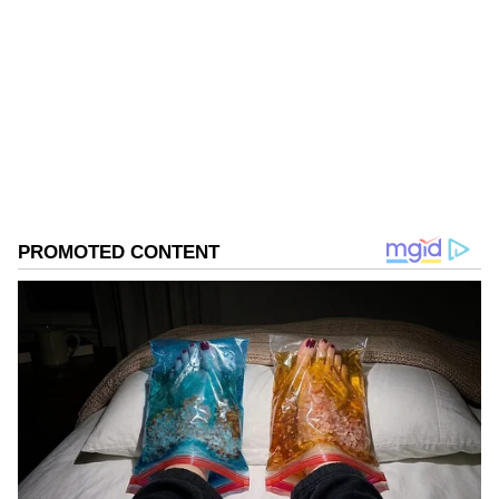
BS
అనుముల రేవంత్ రెడ్డి
Follow Us