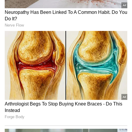
అసలు విషయాన్ని చెప్పేసింది కాలేజీ యాజమాన్యం.
కళాశాల యాజమాన్యం నిర్లక్ష్యం వల్లనే నాగజ్యోతి ప్రాణాలు
కోల్పోయిందని విద్యార్ధి, ప్రజా సంఘాల ఆందోళన
చేపట్టాయి. కూతురు ఇక లేదని, ఇకపై రాదని తెలిసిన
LATEST VIDEOS
కన్నవారు కన్నీరుమున్నీరవుతున్నారు.
దేవరపల్లిలో అడుగుపెట్టిన జగన్ భారీగా
తరలి వచ్చిన ఫ్యాన్స్ | YS Jagan East
మరోవైపు కాలేజీ యాజమాన్యం మాత్రం పట్టించుకోవడం
Godavari Tour Devarapalli
లేదని ఆందోళన వ్యక్తం చేశారు. కాలేజీ యాజమాన్యాన్ని
అరెస్ట్‌ చేయాలని .. బాధిత కుటుంబానికి న్యాయం
ఇంత హుషారు ఏంటి భయ్యా ఎలా
చేయాలని డిమాండ్‌ చేశారు. తల్లిదండ్రులు ఫిర్యాదు మేరకు
కొట్టేసుకుంటున్నాడో చూడండి | Hushar
కేసు నమోదు చేసిన పోలీసులు అన్ని కోణాల్లో దర్యాప్తు
Pittalu Movie Press Meet | Actor
ప్రారంభించారు.
Bhanu