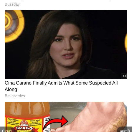
DOWNLOAD APP
RECOMMENDED STORIES
Kavitha: ఇప్పుడు పార్టీ పేరు
జులై 13న మీ పిల్ల‌ల‌కు ఈ
మార్చ‌మ‌ని అంటే ఎలా.? ఎన్నికల
ట్యాబ్లెట్స్ క‌చ్చితంగా వేయించండి..
సంఘానికి కవిత లేఖ
ప్ర‌భుత్వ‌మే ఉచితంగా ఇస్తోంది
PREV
NEXT