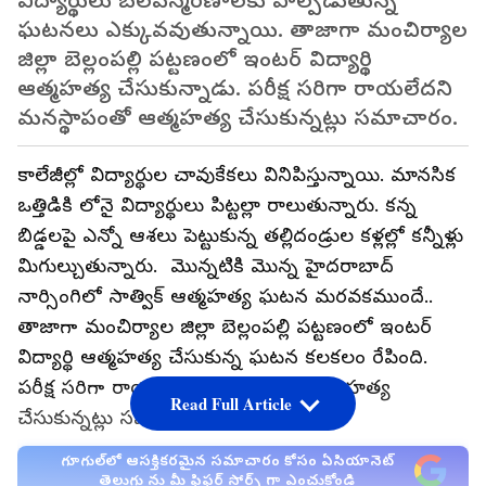
విద్యార్థులు బలవన్మరణాలకు పాల్పడుతున్న
ఘటనలు ఎక్కువవుతున్నాయి. తాజాగా మంచిర్యాల
జిల్లా బెల్లంపల్లి పట్టణంలో ఇంటర్ విద్యార్థి
ఆత్మహత్య చేసుకున్నాడు. పరీక్ష సరిగా రాయలేదని
మనస్థాపంతో ఆత్మహత్య చేసుకున్నట్లు సమాచారం.
కాలేజీల్లో విద్యార్థుల చావుకేకలు వినిపిస్తున్నాయి. మానసిక
ఒత్తిడికి లోనై విద్యార్థులు పిట్టల్లా రాలుతున్నారు. కన్న
బిడ్డలపై ఎన్నో ఆశలు పెట్టుకున్న తల్లిదండ్రుల కళ్లల్లో కన్నీళ్లు
మిగుల్చుతున్నారు. మొన్నటికి మొన్న హైదరాబాద్‌
నార్సింగిలో సాత్విక్‌ ఆత్మహత్య ఘటన మరవకముందే..
తాజాగా మంచిర్యాల జిల్లా బెల్లంపల్లి పట్టణంలో ఇంటర్
విద్యార్థి ఆత్మహత్య చేసుకున్న ఘటన కలకలం రేపింది.
పరీక్ష సరిగా రాయలేదని మనస్థాపంతో ఆత్మహత్య
Read Full Article
చేసుకున్నట్లు సమాచారం.
గూగుల్‌లో ఆసక్తికరమైన సమాచారం కోసం ఏసియానెట్
తెలుగు ను మీ ఫ్రిఫర్డ్ సోర్స్ గా ఎంచుకోండి