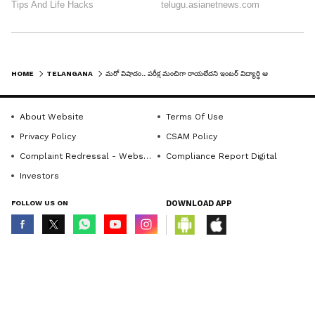
HOME
TELANGANA
మరో విషాదం.. పరీక్ష మంచిగా రాయలేదని ఇంటర్ విద్యార్థి ఆత్మహత్య!
About Website
Terms Of Use
Privacy Policy
CSAM Policy
Complaint Redressal - Website
Compliance Report Digital
Investors
FOLLOW US ON
DOWNLOAD APP
© Copyright 2026 Asianxt Digital Technologies Private Limited (Formerly
known as Asianet News Media & Entertainment Private Limited) | All Rights
Reserved