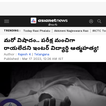
తెలుగు
TRENDING :
Today Rasi Phalalu
Akkineni Nageswara Rao
IRCTC To
మరో విషాదం.. పరీక్ష మంచిగా
రాయలేదని ఇంటర్ విద్యార్థి ఆత్మహత్య!
Author :
Rajesh K
|
Telangana
Published :
Mar 17 2023, 12:26 AM IST