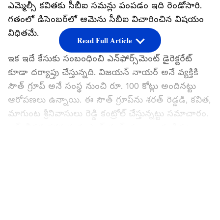
ఎమ్మెల్సీ కవితకు సీబీఐ సమన్లు పంపడం ఇది రెండోసారి.
గతంలో డిసెంబర్‌లో ఆమెను సీబీఐ విచారించిన విషయం
విధితమే.
Read Full Article
ఇక ఇదే కేసుకు సంబంధించి ఎన్‌ఫోర్స్‌మెంట్ డైరెక్టరేట్
కూడా దర్యాప్తు చేస్తున్నది. విజయన్ నాయర్ అనే వ్యక్తికి
సౌత్ గ్రూప్ అనే సంస్థ నుంచి రూ. 100 కోట్లు అందినట్టు
ఆరోపణలు ఉన్నాయి. ఈ సౌత్ గ్రూప్‌ను శరత్ రెడ్డడి, కవిత,
మాగుంట శ్రీనివాసులు రెడ్డి కంట్రోల్ చేస్తున్నట్టు సమాచారం.
ఆప్ లీడర్ల తరఫున ఈ సౌత్ గ్రూప్ డబ్బులు పంపినట్టు
ఆరోపణలు ఉన్నాయి. వీటిపై ఈడీ దర్యాప్తు చేస్తున్నది.
LATEST VIDEOS
Also Read:
సింగిల్ ఓవర్‌లో ఆరు సిక్స్‌లు బాదిన
ఆంధ్రా బ్యాట్స్‌మెన్.. వీడియో వైరల్