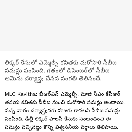
లిక్కర్ కేసులో ఎమ్మెల్సీ కవితకు మరోసారి సీబీఐ
సమన్లు పంపింది. గతంలో డిసెంబర్‌లో సీబీఐ
ఆమెను దర్యాప్తు చేసిన సంగతి తెలిసిందే.
MLC Kavitha: బీఆర్ఎస్ ఎమ్మెల్సీ, మాజీ సీఎం కేసీఆర్
తనయ కవితకు సీబీఐ నుంచి మరోసారి సమన్లు అందాయి.
వచ్చే వారం దర్యాప్తునకు హాజరు కావలని సీబీఐ సమన్లు
పంపింది. ఢిల్లీ లిక్కర్ పాలసీ కేసుకు సంబంధించి ఈ
సమన్లు వచ్చినట్టు కొన్ని విశ్వసనీయ వర్గాలు తెలిపాయి.