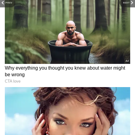
PREV
NEXT
Wine Shops: ఈ ప్రాంతాల్లో
ప్రైవేట్ స్కూళ్ల ఫీజులపై తెలంగాణ
వైన్స్ దుకాణాలు బంద్.. ప్ర‌భుత్వం
సర్కార్ కఠిన ఆదేశాలు.. ఆ
కీలక నిర్ణ‌యం.
వివ‌రాలు క‌చ్చితంగా
తెల‌పాల్సిందే
LATEST VIDEOS
చీరాల పర్యటన లో స్వయంగా చీరను నేసిన
సీఎం చంద్రబాబు | CM Chandrababu
Chirala tour | Asianet Telugu
గుజరాత్‌లో వింత ఘటన అలల్లా ఎగసి
పడుతున్న బావి నీళ్లు | Virparada village |
Gujarat mysterious well