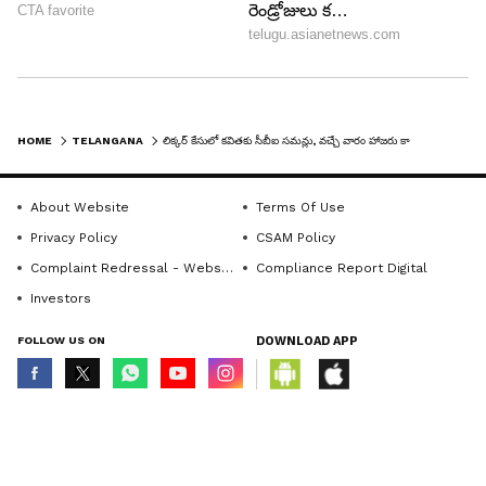
HOME
TELANGANA
లిక్కర్ కేసులో కవితకు సీబీఐ సమన్లు, వచ్చే వారం హాజరు కావాలి
About Website
Terms Of Use
Privacy Policy
CSAM Policy
Complaint Redressal - Website
Compliance Report Digital
Investors
FOLLOW US ON
DOWNLOAD APP
© Copyright 2026 Asianxt Digital Technologies Private Limited (Formerly
known as Asianet News Media & Entertainment Private Limited) | All Rights
Reserved