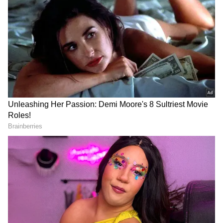
DOWNLOAD APP
లిక్కర్ కేసులో ఈడీ దర్యాప్తు దేశవ్యాప్తంగా సంచలనం
రేపిన సంగతి తెలిసిందే. ఎమ్మెల్సీ కవితను దాదాపుగా ఈడీ
అరెస్టు చేస్తుందనే దాకా దర్యాప్తులు వెళ్లాయి. కానీ,
అనూహ్యంగా ఆ తర్వాత పరిస్థితులు మారిపోయాయి. ఆమె