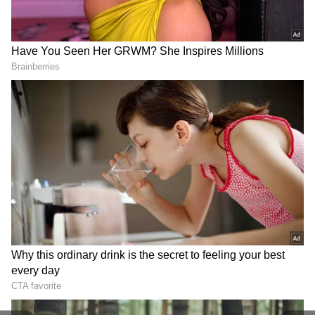
సుప్రీంకోర్టును ఆశ్రయించడం, ఆ తర్వాత పరిస్థితులు
మారడంతో ఈడీ లిక్కర్ కేసు దర్యాప్తు కొంత మందగించింది.
ఇదే విషయాన్ని కాంగ్రెస్ హైలైట్ చేసి బీఆర్ఎస్, బీజేపీల
మధ్య పొత్తు ఉన్నదని తీవ్ర ఆరోపణలు చేసింది. ఈ
RECOMMENDED STORIES
ఆరోపణలను తెలగాంణ సమాజంలోని చాలా మంది ఈ
ఆరోపణలను నమ్మారు.
Heavy Rain Alert :
హైద‌రాబాద్‌లోని సుచిత్ర స‌ర్కిల్‌కు
బంగాళాఖాతంలో అల్పపీడనం..
ఆ పేరు ఎలా వ‌చ్చిందో తెలుసా.?
ఈ ఆంధ్రా జిల్లాలకు రెడ్ అలర్ట్,
రెండ్రోజులు కుండపోత వర్షాలే