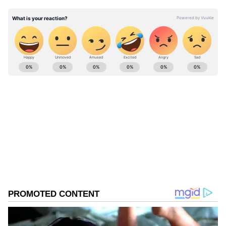
ABOUT THE AUTHOR
Mahesh K
MK
Follow Us