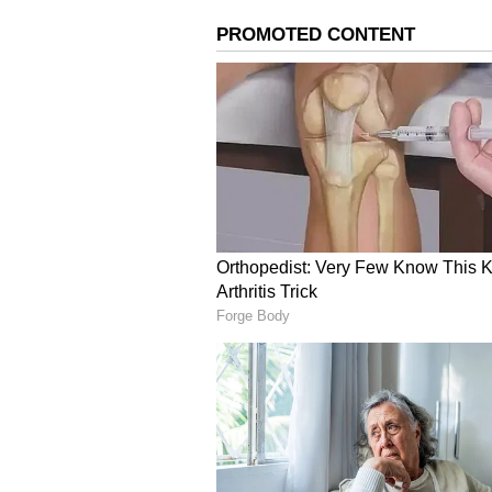
బిల్లులు రాక అప్పుల పాలై సర్పంచ్లు ఆత్
ప్రభుత్వం మొద్దునిద్ర వీడి జూనియర్ పంచా
లేనిపక్షంలో తెలంగాణ సమాజం క్షమించదని ,