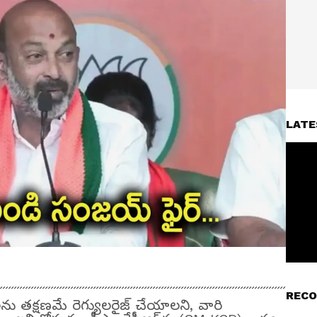
LATE
RECO
 తక్షణమే రెగ్యులరైజ్ చేయాలని, వారి