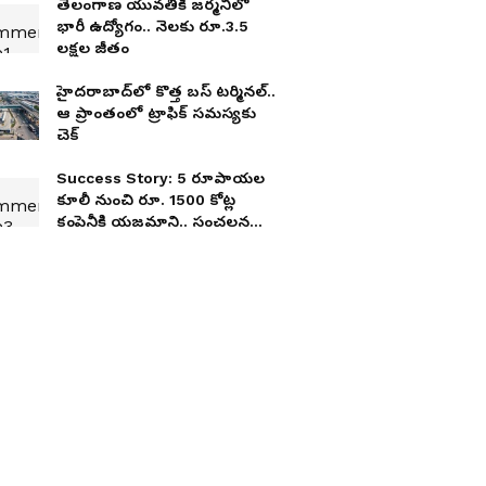
తెలంగాణ యువతికి జర్మనీలో
భారీ ఉద్యోగం.. నెలకు రూ.3.5
లక్షల జీతం
హైద‌రాబాద్‌లో కొత్త బ‌స్ ట‌ర్మిన‌ల్‌..
ఆ ప్రాంతంలో ట్రాఫిక్ స‌మ‌స్య‌కు
చెక్
Success Story: 5 రూపాయల
కూలీ నుంచి రూ. 1500 కోట్ల
కంపెనీకి యజమాని.. సంచలన
సక్సెస్ స్టోరీ