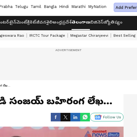
Prabha
Telugu
Tamil
Bangla
Hindi
Marathi
MyNation
Add Prefer
ంటర్‌టైన్‌మెంట్
క్రికెట్
జీవనశైలి
ఆంధ్రప్రదేశ్
తెలంగాణ
బిజినెస్
జ్యోతిష్యం
ageswara Rao
IRCTC Tour Package
Megastar Chiranjeevi
Best Selling
రంగ లేఖ…
బండి సంజయ్ బహిరంగ లేఖ…
Follow Us