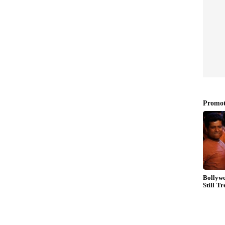
ద్ధి వంటి అంశాల్లో తెలంగాణలోని గ్రామ పంచాయతీలకు అవార్డులు
భుత్వం అందులో కీలక పాత్ర వహిస్తున్న ప్రొబేషనరీ పంచాయతీ
ుకోకపోవడం అన్యాయమని ఆగ్రహం వ్యక్తం చేశారు. గ్రామాల్లో
ంఠధామాలు, డంపింగ్ యార్డులు, ఇంకుడు గుంతలు, మరుగుదొడ్ల
ు, క్రీడా ప్రాంగణాలు, కిచెన్ గార్డెన్ లతోపాటు పల్లె ప్రగతి,
అమలులో జూనియర్ పంచాయతీ కార్యదర్శులు క్రియాశీలకంగా
ారనీ, వారితో వెట్టిచాకిరి చేయించుకోవడమే తప్ప నేటికీ ఉద్యోగ
 ఇప్పటికే ప్రభుత్వ నిర్వాకం వల్ల .. వారు చేసిన పనులకు