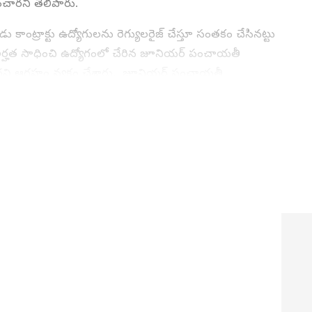
టించారని తెలిపారు.
ాంట్రాక్టు ఉద్యోగులను రెగ్యులరైజ్ చేస్తూ సంతకం చేసినట్టు
ాసి అర్హత సాధించి ఉద్యోగంలో చేరిన జూనియర్ పంచాయతీ
ేదని ఆగ్రహం వ్యక్తం చేశారు. జూనియర్ పంచాయతీ
్లు దాటిందనీ, వారిని ఇంతవరకు రెగ్యులరైజ్ చేయకపోవడం
ని నాలుగేళ్లకు పొడిగించినప్పటికీ అన్నింటినీ భరిస్తూ వారు
నేటికీ వారిని రెగ్యులరైజ్ చేయకపోవడం దారుణమని మండి