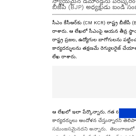
న్యాయమైన డిమాండ్లను పరిష్కరించ
బీజేపీ (BJP) అధ్యక్షుడు బండి 
సీఎం కేసీఆర్‌కు (CM KCR) రాష్ట్ర బీజే
రాశారు. ఆ లేఖలో సీఎంపై ఆయన తీవ్ర స్థాయ
రాష్ట్ర ప్రజల, ఉద్యోగుల బాగోగులను పట
కార్యదర్శులను తక్షణమే రెగ్యులరైజ్ చేయ
లేఖ రాశారు.
ఆ లేఖలో ఇలా పేర్కొన్నారు. గత 6 రోజుల
కార్యదర్శులు ఆందోళన చేస్తున్నారని తెలి
సమంజసమైనదని అన్నారు. తెలంగాణలో ఇకపై 