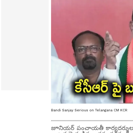
Bandi Sanjay Serious on Telangana CM KCR
జూనియర్ పంచాయతీ కార్యదర్శులను