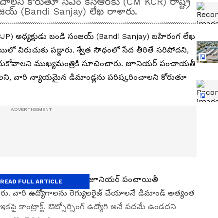
ాలని కోరుతూ సీఎం కేసీఆర్‌కు (CM KCR) రాష్ట్ర
సంజయ్ (Bandi Sanjay) లేఖ రాశారు.
పీ (BJP) అధ్యక్షుడు బండి సంజయ్ (Bandi Sanjay) బహిరంగ లేఖ
ిలో విరుచుకు పడ్డారు. శ్వేత సౌధంలో సేద తీరితే సరిపోదని,
్టించుకోవాలని ముఖ్యమంత్రికి సూచించారు. జూనియర్ పంచాయతీ
ాలని, వారి న్యాయమైన డిమాండ్లను పరిష్కరించాలని కోరుతూ
ుగా రాష్ట్రంలోని 9350 మంది జూనియర్ పంచాయితీ
READ FULL ARTICLE
పారు. వారి ఉద్యోగాలను రెగ్యులరైజ్ చేయాలనే డిమాండ్ అత్యంత
కాంట్రాక్ట్, ఔట్సోర్సింగ్ ఉద్యోగి అనే పదమే ఉండదని