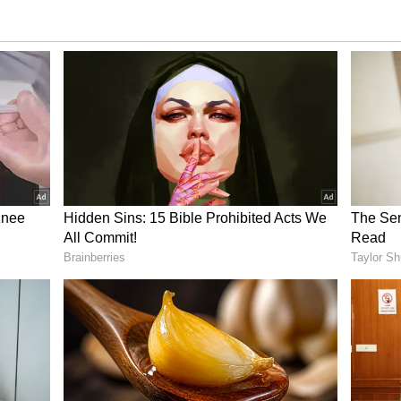
మహత్య చేసుకుంటున్నారనని ఆవేదన వ్యక్తం చేశారు. ఇకనైనా
యతీ కార్యదర్శుల సమస్యల పరిష్కారంపై దృష్టి పెట్టాలని,
 వారి పక్షనా పెద్ద ఎత్తున ఉద్యమిస్తామని హెచ్చారించారు.