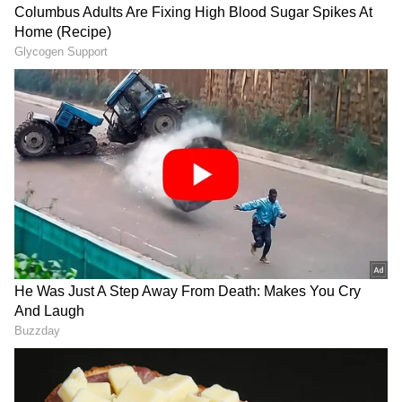
LATEST VIDEOS
ఇంత హుషారు ఏంటి భయ్యా ఎలా
కొట్టేసుకుంటున్నాడో చూడండి | Hushar
Pittalu Movie Press Meet | Actor
Bhanu
డ్రగ్స్ రహిత సమాజం కోసం మోదీ మాస్టర్
ప్లాన్ | Nasha Mukt Yuva for Viksit
Bharat Explained