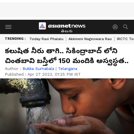
తెలుగు
TRENDING :
Today Rasi Phalalu
Akkineni Nageswara Rao
IRCTC To
కలుషిత నీరు తాగి.. సికింద్రాబాద్ లోని
చింతబావి బస్తీలో 150 మందికి అస్వస్థత..
Author :
Bukka Sumabala
|
Telangana
Published :
Apr 27 2023, 01:25 PM IST