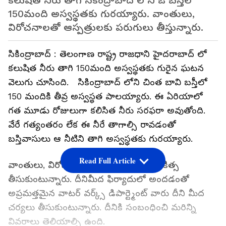
కలుషిత నీరు తాగి సికింద్రాబాద్ లోని ఓ బస్తీలో
150మంది అస్వస్థతకు గురయ్యారు. వాంతులు,
విరోచనాలతో ఆస్పత్రులకు పరుగులు తీస్తున్నారు.
సికింద్రాబాద్ : తెలంగాణ రాష్ట్ర రాజధాని హైదరాబాద్ లో
కలుషిత నీరు తాగి 150మంది అస్వస్థతకు గురైన ఘటన
వెలుగు చూసింది. సికింద్రాబాద్ లోని చింత బావి బస్తీలో
150 మందికి తీవ్ర అస్వస్థత పాలయ్యారు. ఈ ఏరియాలో
గత మూడు రోజులుగా కలిసిత నీరు సరఫరా అవుతోంది.
వేరే గత్యంతరం లేక ఈ నీరే తాగాల్సి రావడంతో
బస్తివాసులు ఆ నీటిని తాగి అస్వస్థతకు గురయ్యారు.
Read Full Article
వాంతులు, విరోచనాలలో ఆసుపత్రిలో చేరి చికిత్స
తీసుకుంటున్నారు. దీనిమీద ఫిర్యాదులో అందడంతో
అప్రమత్తమైన వాటర్ వర్క్స్ డిపార్ట్మెంట్ వారు దీని మీద
చర్యలు తీసుకుంటున్నారు. దీనికి సంబంధించి మరిన్ని
వివరాలు తెలియాల్సి ఉంది.