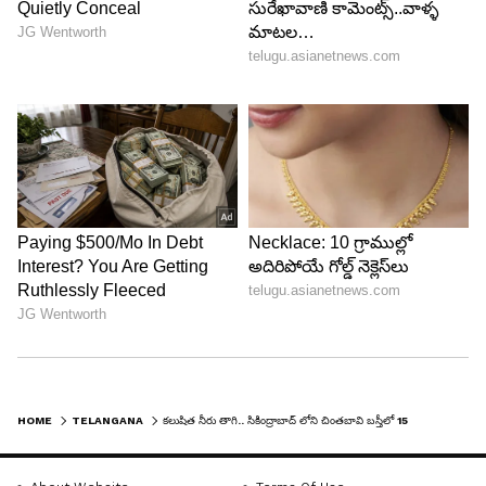
HOME
TELANGANA
కలుషిత నీరు తాగి.. సికింద్రాబాద్ లోని చింతబావి బస్తీలో 150 మందికి అస్వస్థత..