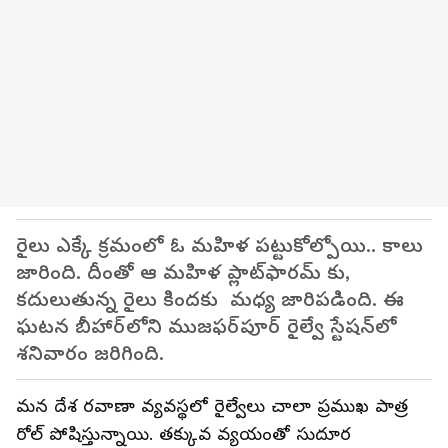
రైలు ఎక్కే క్రమంలో ఓ మహిళ పట్టుకోల్పోయి.. కాలు
జారింది. దీంతో ఆ మహిళ ప్లాట్‌ఫారమ్ కు,
కదులుతున్న రైలు కిందకు మధ్య జారిపడింది. ఈ
ఘటన బీహార్‌లోని ముజఫర్‌పూర్ రైల్వే స్టేషన్‌లో
శనివారం జరిగింది.
మన దేశ రవాణా వ్యవస్థలో రైల్వేలు చాలా ప్రముఖ పాత్ర
రోల్ పోషిస్తున్నాయి. తక్కువ వ్యయంతో సుదూర