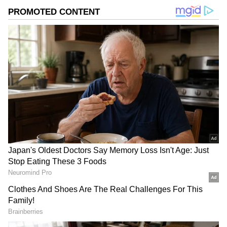
DOWNLOAD APP
ఆర్‌పిఎఫ్ అధికారి సమయస్ఫూర్తితో వ్యవహరించడంతో ఆ
మహిళ గాయపడిన ప్రాణాలతో బయటపడింది. ఈ ఘటన