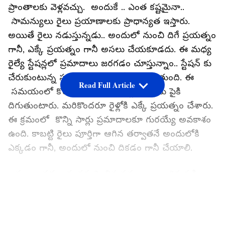
ప్రాంతాలకు వెళ్లవచ్చు. అందుకే .. ఎంత కష్టమైనా..
సామన్యులు రైలు ప్రయాణాలకు ప్రాధాన్యత ఇస్తారు.
అయితే రైలు నడుస్తున్నడు.. అందులో నుంచి దిగే ప్రయత్నం
గానీ, ఎక్కే ప్రయత్నం గానీ అసలు చేయకూడదు. ఈ మధ్య
రైల్యే స్టేషన్లలో ప్రమాదాలు జరగడం చూస్తున్నాం.. స్టేషన్ కు
చేరుకుంటున్న సమయంలో రైలు స్పీడ్ తగ్గుతుంది. ఈ
Read Full Article
సమయంలో కొందరు రైలు నుంచి ప్లాట్ ఫామ్ పైకి
దిగుతుంటారు. మరికొందరూ రైళ్లోకి ఎక్కే ప్రయత్నం చేశారు.
ఈ క్రమంలో కొన్ని సార్లు ప్రమాదాలకూ గురయ్యే అవకాశం
ఉంది. కాబట్టి రైలు పూర్తిగా ఆగిన తర్వాతనే అందులోకి
ఎక్కడం గానీ, అందులో నుంచి దికడం గానీ చేయాలి.
కాస్త అజాగ్రత్తగా వ్యవహరించిన ప్రమాదాల బారిన పడి
ప్రాణాలు కోల్పోయిన ఘటనలు చాలానే ఉన్నాయి. అందుకు
LATEST VIDEOS
సంబంధించిన వీడియోలు నెట్టింట్లో వైరల్ అవుతునే
ఉన్నాయి. అయినా.. కొంత మంది ఈ విషయాన్ని