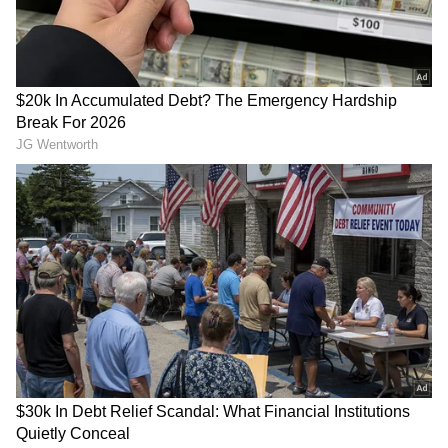
ఉంది ఎవ‌రో గుర్తు ప‌ట్టారా.?
కాదు.. దేశ యువ‌త‌కు ప్ర‌ధాని
ఇంత‌కీ వీళ్లు ఏమై పోయారు.?
మోదీ సూచన
గుజరాత్‌లో వింత ఘటన అలల్లా
డాలర్లు వస్తాయి కానీ...
ఎగసి పడుతున్న బావి నీళ్లు |
అమెరికాలో అందరి బతుకూ ఇదే!
Virparada village | Gujarat
| US vs India Minimum
mysterious well
Wage | Asianet News Telugu
LATEST VIDEOS
చీరను నేసిన సీఎం చంద్రబాబు | CM
Chandrababu Chirala tour | Asianet
Telugu