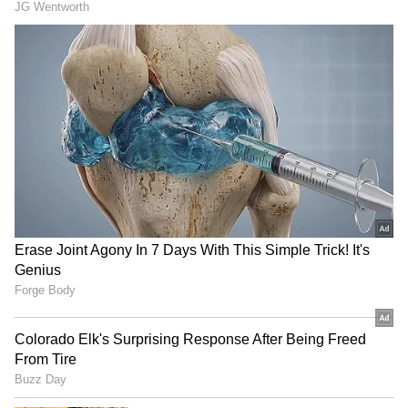
బంగాళాఖాతంలో అల్పపీడనం...ఇక ఏపీలో
దంచుడే | Asianet News Telugu