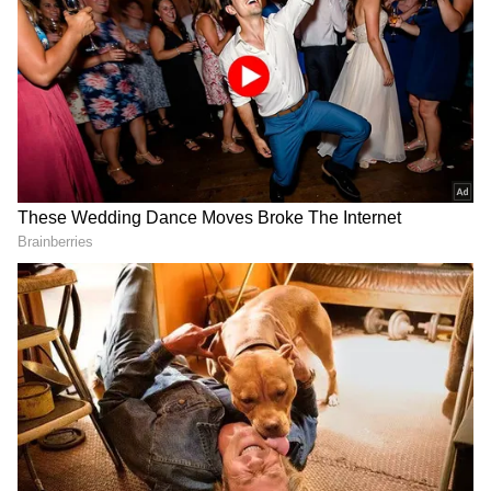
పెళ్లి కూతురికి 8 గ్రాముల
PM Modi: మోదీ రోజుకు ఎన్ని
బంగారం, పుట్టిన బిడ్డ‌కు గోల్డ్ రింగ్,
గంటలు నిద్రపోతారో తెలుసా?
విద్యార్థులకు ల్యాప్‌టాప్‌లు..
షాక్ అవ్వాల్సిందే
LATEST VIDEOS
గుజరాత్‌లో వింత ఘటన అలల్లా ఎగసి
పడుతున్న బావి నీళ్లు | Virparada village |
Gujarat mysterious well
బంగాళాఖాతంలో అల్పపీడనం...ఇక ఏపీలో
దంచుడే | Asianet News Telugu