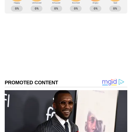
అనేది కేంద్ర వ్యవసాయ మంత్రిత్వ శాఖ క్రింద పని చేసే
ABOUT THE AUTHOR
దేశంలోని ప్రధాన వ్యవసాయ పరిశోధనా సంస్థ.
Rajesh K
RK
Follow Us