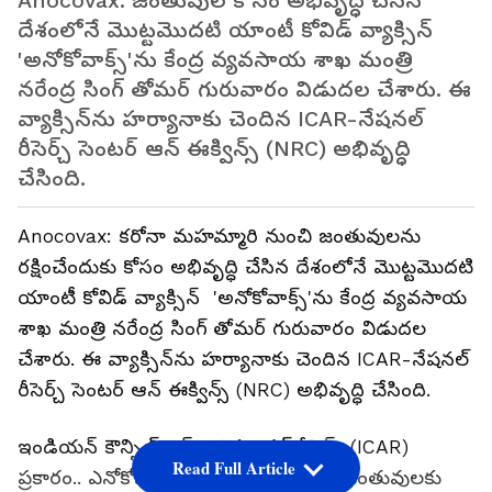
Anocovax: జంతువుల కోసం అభివృద్ధి చేసిన
దేశంలోనే మొట్టమొదటి యాంటీ కోవిడ్ వ్యాక్సిన్
'అనోకోవాక్స్'ను కేంద్ర వ్యవసాయ శాఖ మంత్రి
నరేంద్ర సింగ్ తోమర్ గురువారం విడుదల చేశారు. ఈ
వ్యాక్సిన్‌ను హర్యానాకు చెందిన ICAR-నేషనల్
రీసెర్చ్ సెంటర్ ఆన్ ఈక్విన్స్ (NRC) అభివృద్ధి
చేసింది.
Anocovax: క‌రోనా మ‌హ‌మ్మారి నుంచి జంతువులను
ర‌క్షించేందుకు కోసం అభివృద్ధి చేసిన దేశంలోనే మొట్టమొదటి
యాంటీ కోవిడ్ వ్యాక్సిన్ 'అనోకోవాక్స్'ను కేంద్ర వ్యవసాయ
శాఖ మంత్రి నరేంద్ర సింగ్ తోమర్ గురువారం విడుదల
చేశారు. ఈ వ్యాక్సిన్‌ను హర్యానాకు చెందిన ICAR-నేషనల్
రీసెర్చ్ సెంటర్ ఆన్ ఈక్విన్స్ (NRC) అభివృద్ధి చేసింది.
ఇండియన్ కౌన్సిల్ ఆఫ్ అగ్రికల్చరల్ రీసెర్చ్ (ICAR)
Read Full Article
ప్ర‌కారం.. ఎనోకోవాక్స్ (Anocovax) అనేది జంతువులకు