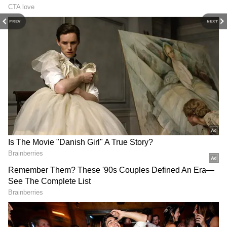
RECOMMENDED STORIES
PREV
NEXT
OYO Rules: పెళ్లికాని కపుల్స్
Plastic Currency: భారత
ఓయో రూమ్‌లో గ‌డ‌ప‌డం
మార్కెట్లోకి ప్లాస్టిక్ నోట్లు
నేరమా.? చ‌ట్టం ఏం చెబుతోంది.?
వచ్చేస్తున్నాయి.. పాత కరెన్సీ నోట్ల
సంగతేంటి?