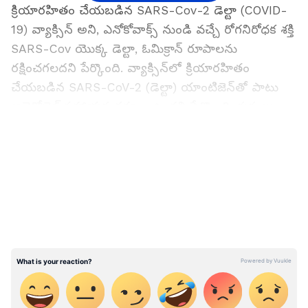
క్రియారహితం చేయబడిన SARS-Cov-2 డెల్టా (COVID-
19) వ్యాక్సిన్ అని, ఎనోకోవాక్స్ నుండి వచ్చే రోగనిరోధక శక్తి
SARS-Cov యొక్క డెల్టా, ఓమిక్రాన్ రూపాలను
రక్షించగలదని పేర్కొంది. వ్యాక్సిన్‌లో క్రియారహితం
చేయబడిన SARS-CoV-2 (డెల్టా) యాంటిజెన్‌తో పాటు
ఆల్హైడ్రోజెల్ సహాయక చర్యగా ఉందని పేర్కొంది. కుక్కలు,
సింహాలు, చిరుతపులులు, ఎలుకలు, కుందేళ్ళను ఇది
LATEST VIDEOS
సురక్షితమైనదని పేర్కొంది.
ICAR-NRC అభివృద్ధి చేసిన వ్యాక్సిన్‌లు, డయాగ్నస్టిక్
కిట్‌లను డిజిటల్‌గా విడుదల చేసిన తర్వాత మంత్రి తోమర్
మాట్లాడుతూ.. "శాస్త్రవేత్తల అవిశ్రాంత సహకారం కారణంగా
దేశం దానిని దిగుమతి చేసుకునే బదులు సొంతంగా
వ్యాక్సిన్‌లను అభివృద్ధి చేయడంలో స్వయం సమృద్ధి
సాధించిందని, ఇది ఒక పెద్ద విజయం. అని అన్నారు. ICAR