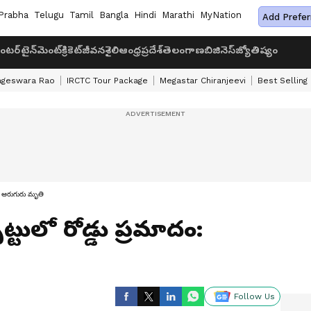
Prabha
Telugu
Tamil
Bangla
Hindi
Marathi
MyNation
Add Prefer
ంటర్‌టైన్‌మెంట్
క్రికెట్
జీవనశైలి
ఆంధ్రప్రదేశ్
తెలంగాణ
బిజినెస్
జ్యోతిష్యం
ageswara Rao
IRCTC Tour Package
Megastar Chiranjeevi
Best Selling
ం: ఆరుగురు మృతి
టులో రోడ్డు ప్రమాదం:
Follow Us