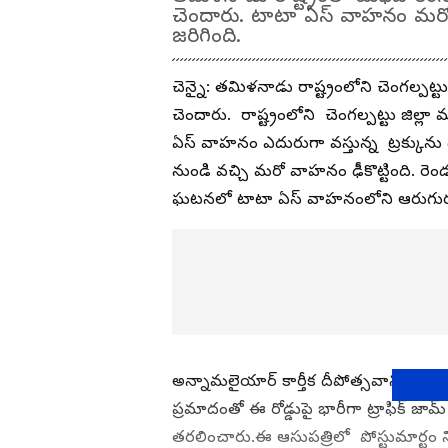
చెందారు. టాటా ఏస్ వాహనం మర
జరిగింది.
చెన్నై: తమిళనాడు రాష్ట్రంలోని చెంగల్ప
చెందారు. రాష్ట్రంలోని చెంగల్పట్టు జిల్
ఏస్ వాహనం ఎదురుగా వస్తున్న ట్రక్కున
నుండి వచ్చి మరో వాహనం ఢీకొట్టింది. 
ఘటనలో టాటా ఏస్ వాహనంలోని ఆరుగురు
అన్నామలైయార్ కార్తీక దీపోత్సవానికి వెళ
ప్రమాదంతో ఈ రోడ్డుపై భారీగా ట్రాఫిక్ జా
తరలించారు.ఈ ఆసుపత్రిలో పోస్టుమార్ట