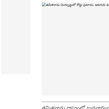
తమిళనాడు రాష్ట్రంలో బుధవారంనా