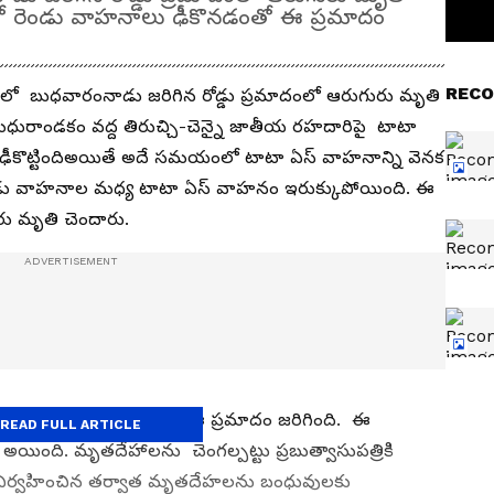
ో రెండు వాహనాలు ఢీకొనడంతో ఈ ప్రమాదం
RECO
ట్టులో బుధవారంనాడు జరిగిన రోడ్డు ప్రమాదంలో ఆరుగురు మృతి
లా మధురాండకం వద్ద తిరుచ్చి-చెన్నై జాతీయ రహదారిపై టాటా
ు ఢీకొట్టిందిఅయితే అదే సమయంలో టాటా ఏస్ వాహనాన్ని వెనక
రెండు వాహనాల మధ్య టాటా ఏస్ వాహనం ఇరుక్కుపోయింది. ఈ
 మృతి చెందారు.
్లి తిరిగి వస్తున్న సమయంలో ఈ ప్రమాదం జరిగింది. ఈ
READ FULL ARTICLE
మ్ అయింది. మృతదేహాలను చెంగల్పట్టు ప్రబుత్వాసుపత్రికి
ం నిర్వహించిన తర్వాత మృతదేహలను బంధువులకు