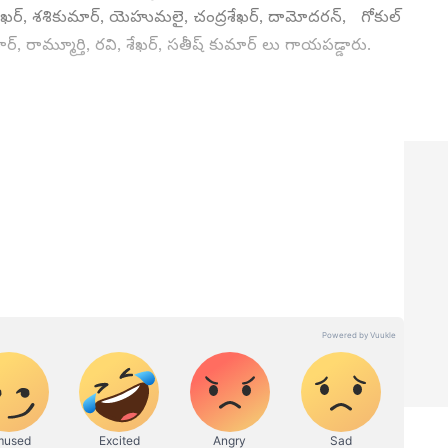
శేఖర్, శశికుమార్, యెహుమలై, చంద్రశేఖర్, దామోదరన్, గోకుల్
 రామ్మూర్తి, రవి, శేఖర్, సతీష్ కుమార్ లు గాయపడ్డారు.