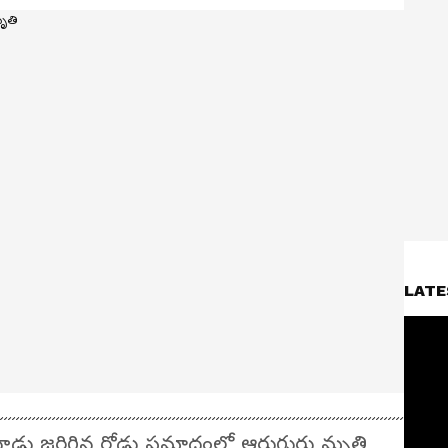
LATE
డు జరిగిన రోడ్డు ప్రమాదంలో ఆరుగురు మృతి