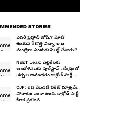
MMENDED STORIES
ఎవరీ ప్రహ్లాద్ జోషి.? మోదీ
ఈయననే కొత్త విద్యా శాఖ
మంత్రిగా ఎందుకు సెలక్ట్ చేశారు.?
NEET Leak: ఎట్టకేలకు
ఆందోళనలకు ఫుల్‌స్టాప్‌.. కేంద్రంతో
చ‌ర్చ‌ల అనంత‌రం కాక్రోచ్ పార్టీ
కీల‌క ప్ర‌క‌ట‌న
CJP: ఇది మొద‌టి వికెట్ మాత్ర‌మే..
పోరాటం ఇంకా ఉంది. కాక్రోచ్ పార్టీ
కీల‌క ప్ర‌క‌ట‌న