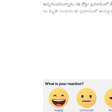
అప్పగించనున్నారు. ఈ రోడ్డు ప్రమాదంలో 
లు మృతి చెందారు.ఈ ప్రమాదంలో అయ్యనార్,
ABOUT THE AUTHOR
NL
narsimha lode