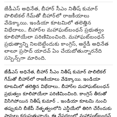
జేడీఎస్ అధినేత, బీహార్ సీఎం నితీష్ కుమార్
పొలిటికల్ గేమ్‌తో బీహార్‌లో రాజకీయాలు
వేడెక్కాయి. ఇండియా కూటమిలో తలెత్తిన
విభేదాలు.. బీహార్‌ల మహాఘట్‌బంధన్ ప్రభుత్వం
కూలిపోయేలా పరిణిమించింది. మహాఘట్‌బంధన్
ప్రభుత్వాన్ని నిలబెట్టేందుకు కాంగ్రెస్, ఆర్జేడీ అధినేత
లాలూ ప్రసాద్ యాదవ్ ఏం చేయబోతున్నారనేది
సస్పెన్స్‌గా మారింది.
జేడీఎస్ అధినేత, బీహార్ సీఎం నితీష్ కుమార్ పొలిటికల్
గేమ్‌తో బీహార్‌లో రాజకీయాలు వేడెక్కాయి. ఇండియా
కూటమిలో తలెత్తిన విభేదాలు.. బీహార్‌ల మహాఘట్‌బంధన్
ప్రభుత్వం కూలిపోయేలా పరిణిమించింది. కాంగ్రెస్ తీరుతో
విసిగిపోయిన నితీష్ కుమార్ .. ఇండియా కూటమి నుంచి
తప్పుకుని బీజేపీ నేతృత్వంలోని ఎన్డీయేలో తిరిగి చేరేందుకు
పావులు కదుపుతున్నారు. ఈ నేపధ్యంలో మహాఘట్‌బంధన్