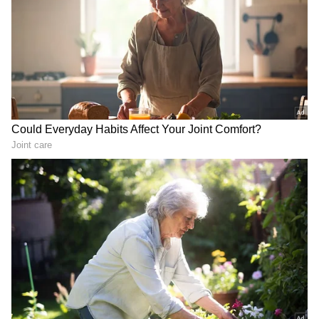
PM Modi: కేవ‌లం ప్ర‌శ్నించ‌డ‌మే
గుజరాత్‌లో వింత ఘటన అలల్లా
కాదు.. దేశ యువ‌త‌కు ప్ర‌ధాని
ఎగసి పడుతున్న బావి నీళ్లు |
మోదీ సూచన
Virparada village | Gujarat
mysterious well
LATEST VIDEOS
చీరను నేసిన సీఎం చంద్రబాబు | CM
Chandrababu Chirala tour | Asianet
Telugu
బంగాళాఖాతంలో అల్పపీడనం...ఇక ఏపీలో
దంచుడే | Asianet News Telugu