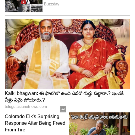
సమర్పించనున్నాను నితీష్ కుమార్.
బీజేపీకి చెందిన రేణుదేవి, సుశీల్ మోడీలకు డిప్యూటీ సీఎం
పదవులు దక్కనున్నాయి. దీంతో బీహార్ రాజకీయాలు
రసకందాయంలో పడ్డాయి. ముఖ్యమంత్రి పదవికి రాజీనామా
సమర్పించే ముందు నితీష్ కుమార్ జేడీయూ శాసనసభాపక్ష
సమావేశం నిర్వహించనున్నారని తెలుస్తోంది. ఆదివారం
సెలవుదినం అయినప్పటికీ, సచివాలయాన్ని తెరిచే
వుంచాలని ఇప్పటికే ఉన్నతాధికారులకు ఆదేశాలు
వెళ్లాయట.