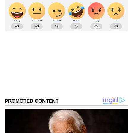
ABOUT THE AUTHOR
Siva Kodati
SK
Published :
Jan 27 2024, 10:00 PM IST
Follow Us