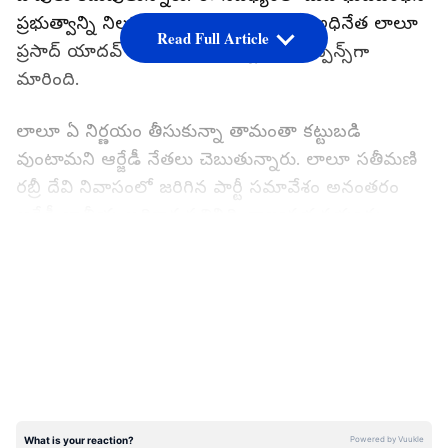
ప్రభుత్వాన్ని నిలబెట్టేందుకు కాంగ్రెస్, ఆర్జేడీ అధినేత లాలూ
Read Full Article
ప్రసాద్ యాదవ్ ఏం చేయబోతున్నారనేది సస్పెన్స్‌గా
మారింది.
లాలూ ఏ నిర్ణయం తీసుకున్నా తామంతా కట్టుబడి
వుంటామని ఆర్జేడీ నేతలు చెబుతున్నారు. లాలూ సతీమణి
రబ్రీ దేవి నివాసంలో జరిగిన పార్టీ సమావేశం అనంతరం
ఆర్జేడీ జాతీయ అధికార ప్రతినిధి, రాజ్యసభ సభ్యుడు
మనోజ్ ఝా ఈ విషయాన్ని తెలిపినట్లుగా పీటీఐ
LATEST VIDEOS
నివేదించింది. ఆరోగ్య శాఖను ఉపముఖ్యమంత్రి తేజస్వీ
యాదవ్ అద్భుతంగా నిర్వర్తిస్తున్నారని ఆయన
ప్రశంసించారు. పార్టీ సమావేశానికి ఆర్జేడీ ఎమ్మెల్యేలతో
పాటు సీనియర్ నేతలంతా హాజరయ్యారు. 79 మంది
ఎమ్మెల్యేల బలంతో ఆర్జేడీ బీహార్ అసెంబ్లీలో అతిపెద్ద
పార్టీగా వున్న సంగతి తెలిసిందే. అలాగే
మహాఘట్‌బంధన్‌లోనూ ఆ పార్టీ కీలక పాత్ర పోషిస్తోంది.