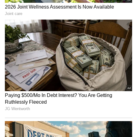
నితీష్ కుమార్ సారథ్యంలోని జేడీయు తన మద్ధతును