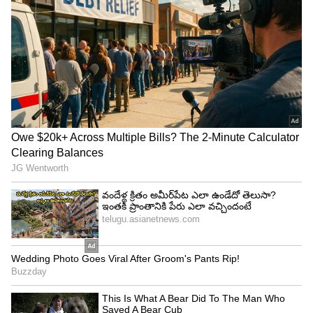
ఉపసంహరించుకుంటే మహాఘట్‌బంధన్ ప్రభుత్వానికి
అసెంబ్లీలో మెజారిటీకి 8 మంది ఎమ్మెల్యేలు తక్కువ
అవుతారు. దీంతో కూటమి మనుగడ కష్టమే. అయితే నితీష్
మరో ఎత్తువేసి బీజేపీ నేతృత్వంలోని నేషనల్ డెమొక్రాటిక్
అలయన్స్ (ఎన్డీయే)లో చేరవచ్చనే సంకేతాలు బలంగా
వినిపిస్తున్నాయి. అయితే మీడియాలో వస్తున్న కథనాలను
బట్టి.. బీహార్ ముఖ్యమంత్రిగా నితీష్ కుమార్ మరోసారి
ప్రమాణం చేయనున్నారు.
ఆదివారం పాట్నాలో సీఎం ప్రమాణ స్వీకార కార్యక్రమం
జరిగే అవకాశాలు కనిపిస్తున్నాయి. ఎన్డీయే కూటమిలో తిరిగి
చేరుతున్న ఆయన .. స్పీకర్ పోస్ట్‌తో పాటు రెండు డిప్యూటీ
సీఎం పదవులను బీజేపీకి ఇచ్చేందుకు గ్రీన్‌సిగ్నల్
ఇచ్చినట్లుగా మీడియాలో కథనాలు వస్తున్నాయి. ఆదివారం
జేడీఎల్పీ సమావేశం తర్వాత గవర్నర్‌ను కలిసి రాజీనామా