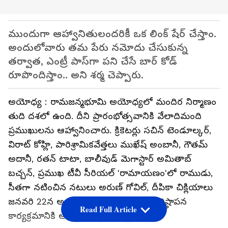
ముందుగా ఆహ్వానితులందరికీ ఒక లింక్ షేర్ చేస్తాం.
అందులోవారు తమ పేరు నమోదు చేసుకున్న
తర్వాత, ఎంట్రీ పాస్‌గా పని చేసే బార్ కోడ్
రూపొందిస్తాం.. అని శర్మ చెప్పారు.
అయోధ్య : రామజన్మభూమి అయోధ్యలో మందిర నిర్మాణం
తుది దశలో ఉంది. దీని ప్రారంభోత్సవానికి వేలాదిమంది
ప్రముఖులను ఆహ్వానించారు. క్రికెటర్లు సచిన్ టెండూల్కర్,
విరాట్ కోహ్లి, పారిశ్రామికవేత్తలు ముఖేష్ అంబానీ, గౌతమ్
అదానీ, రతన్ టాటా, బాలీవుడ్ మెగాస్టార్ అమితాబ్
బచ్చన్, ప్రముఖ టీవీ సీరియల్ 'రామాయణం'లో రాముడు,
సీతగా నటించిన నటులు అరుణ్ గోవిల్, దీపికా చిక్లియాలు
జనవరి 22న అయోధ్యలో రామమందిర ప్రతిష్ఠాపన
Read Full Article
కార్యక్రమానికి ఆహ్వానితుల్లో ఉన్నారు.