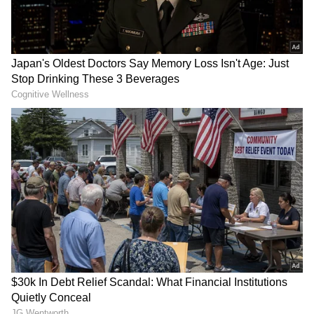
DOWNLOAD APP
సాధువులు, పురోహితులు, శంకరాచార్యులు, మత పెద్దలు,
మాజీ ప్రభుత్వ ఉద్యోగులు, రిటైర్డ్ ఆర్మీ అధికారులు,
న్యాయవాదులు, గాయకులు, పద్మశ్రీ, పద్మభూషణ్ విజేతలు
RECOMMENDED STORIES