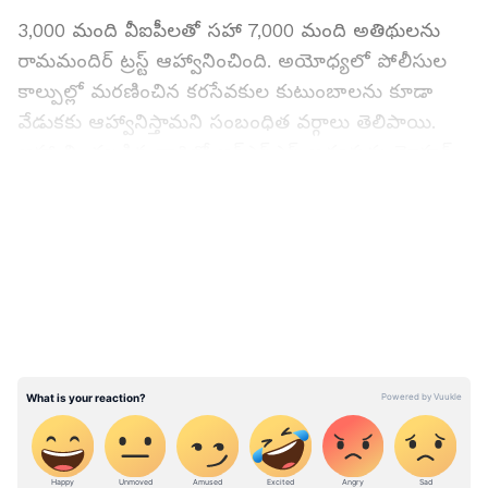
3,000 మంది వీఐపీలతో సహా 7,000 మంది అతిథులను
రామమందిర్ ట్రస్ట్ ఆహ్వానించింది. అయోధ్యలో పోలీసుల
కాల్పుల్లో మరణించిన కరసేవకుల కుటుంబాలను కూడా
వేడుకకు ఆహ్వానిస్తామని సంబంధిత వర్గాలు తెలిపాయి.
ఆహ్వానించబడిన వారిలో ఆర్ఎస్ఎస్ అధ్యక్షుడు మోహన్
భగవత్, యోగా గురువు రామ్‌దేవ్, దేశవ్యాప్తంగా ఉన్న
LATEST VIDEOS
4,000 మంది సాధువులు, రచయితలు, పాత్రికేయులు,
శాస్త్రవేత్తలు.. ఇతర ముఖ్యమైన పౌరులు ఉన్నారు.
పారిశ్రామికవేత్తలు ముఖేష్ అంబాయ్, రతన్ టాటా, గౌతమ్
అదానీలలాంటి వీవీఐపీలకు కూడా ఆహ్వానాలు వెళ్ళాయి.
బార్‌కోడ్ పాస్‌ల ద్వారా వీవీఐపీలకు ప్రవేశం ఉంటుంది.
న్యూగినియాకు భారత్ ఎనిమిదికోట్ల సాయం..