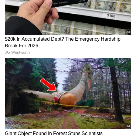
తమిళనాడు బడ్జెట్ విజయ్
వెనకా, ముందు ఎస్కార్ట్ రైళ్లు..
ఆసక్తికర కేటాయింపులు | Tamil
మధ్యలో రాష్ట్రపతి కోసం ప్రత్యేక
Nadu CM Vijay Mega Budget
రైలు. ఇదొక న‌డిచే రాజ‌భ‌వ‌నం
2026
LATEST VIDEOS
గుజరాత్‌లో వింత ఘటన అలల్లా ఎగసి
పడుతున్న బావి నీళ్లు | Virparada village |
Gujarat mysterious well
బంగాళాఖాతంలో అల్పపీడనం...ఇక ఏపీలో
దంచుడే | Asianet News Telugu