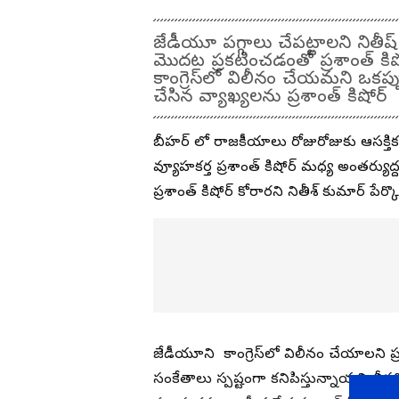
జేడీయూ పగ్గాలు చేపట్టాలని నితీష్
మొదట ప్రకటించడంతో ప్రశాంత్ కిషోర
కాంగ్రెస్‌లో విలీనం చేయమని ఒకప్
చేసిన‌ వ్యాఖ్య‌ల‌ను ప్ర‌శాంత్ కిషో
బీహర్ లో రాజకీయాలు రోజురోజుకు ఆసక్తి
వ్యూహకర్త ప్రశాంత్ కిషోర్ మధ్య అంత‌ర్యుద
ప్రశాంత్‌ కిషోర్‌ కోరారని నితీశ్‌ కుమార్‌ పే
జేడీయూని కాంగ్రెస్‌లో విలీనం చేయాలని ప్రశ
సంకేతాలు స్పష్టంగా కనిపిస్తున్నాయని బీ