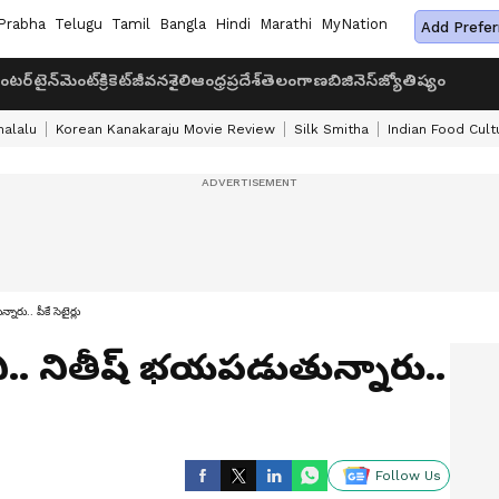
Prabha
Telugu
Tamil
Bangla
Hindi
Marathi
MyNation
Add Prefer
ంటర్‌టైన్‌మెంట్
క్రికెట్
జీవనశైలి
ఆంధ్రప్రదేశ్
తెలంగాణ
బిజినెస్
జ్యోతిష్యం
halalu
Korean Kanakaraju Movie Review
Silk Smitha
Indian Food Cult
ారు.. పీకే సెటైర్లు
.. నితీష్ భయపడుతున్నారు..
Follow Us