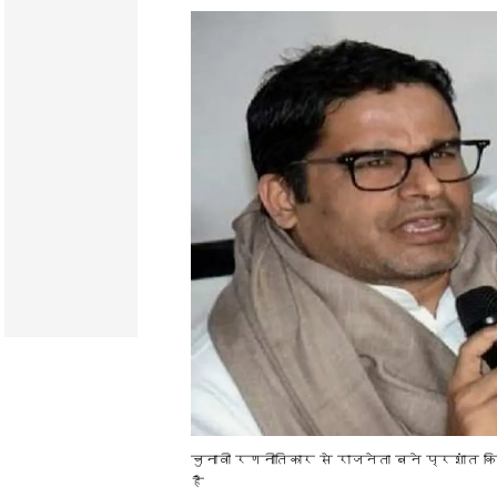
चुनावी रणनीतिकार से राजनेता बने प्रशांत कि
है