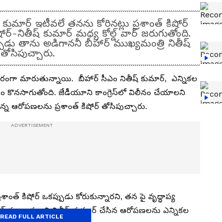
 కుమార్ ఇటీవలే తనను కోరినట్లు ప్రశాంత్ కిషోర్
్-నితీష్ కుమార్ మ‌ధ్య కోల్డ్ వార్ జ‌రుగుతోంది.
పుడు తాను అడిగాన‌నీ బీహార్ ముఖ్యమంత్రి నితీష్
ర్ తోసిపుచ్చారు.
కరంగా మారుతున్నాయి. బీహార్ సీఎం నితీష్ కుమార్, ఎన్నికల
్దం కొన‌సాగుతోంది. జేడీయూని కాంగ్రెస్‌లో విలీనం చేయాలని
ర్కొన్న‌ ఆరోపణల‌ను ప్ర‌శాంత్ కిషోర్ తోసిపుచ్చారు.
ాంత్ కిషోర్ ఒకప్పుడు కోరుకున్నారని, త‌న‌ పై వృద్ధాప్య
హార్ ముఖ్యమంత్రి నితీష్ కుమార్ చేసిన ఆరోపణలను ఎన్నికల
READ FULL ARTICLE