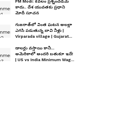
PM Modi: కేవ‌లం ప్ర‌శ్నించ‌డ‌మే
కాదు.. దేశ యువ‌త‌కు ప్ర‌ధాని
మోదీ సూచన
గుజరాత్‌లో వింత ఘటన అలల్లా
ఎగసి పడుతున్న బావి నీళ్లు |
Virparada village | Gujarat
mysterious well
డాలర్లు వస్తాయి కానీ...
అమెరికాలో అందరి బతుకూ ఇదే!
| US vs India Minimum Wage
| Asianet News Telugu