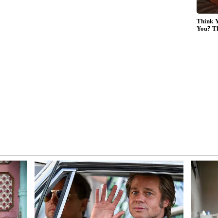
. ఎక్కడో రాజకీయంగా తాను ఒంటరి అవుతున్నారు. ఆయ‌న‌
, ఒకవైపు వయస్సు, మరోవైపు ఒంటరితనంలో ఉన్నార‌ని ప్రశాంత్
్రలో ఉన్న ప్రశాంత్ కిషోర్ ఇటీవల మాట్లాడుతూ... నితీష్
ంచమని అభ్యర్థించారని తనను ఆహ్వానించారని చెప్పారు.
నం చేసి, మహాఘట్‌బంధన్ ప్రభుత్వానికి ముఖ్యమంత్రి అయిన
రు.
రాజకీయ వారసుడని కూడా పిలిచారని ప్రశాంత్ కిషోర్
ాజకీయ వారసుడిగా చేసినా, తన‌ కోసం సిఎం కుర్చీని ఖాళీ
్నారు. ఆ సీఎం ప‌ద‌వి ఇచ్చిన త‌న‌కు వ‌ద్ద‌ని పేర్కొన్నారు.