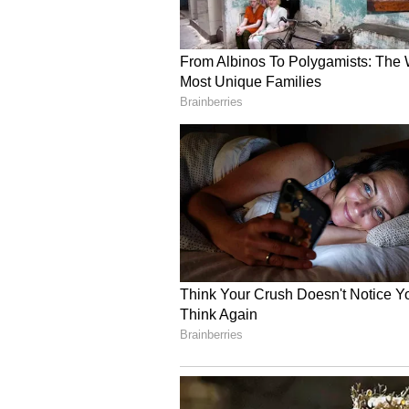
ప్రశాంత్ కిషోర్ వాదనపై నితీష్ కుమార్ ను ప
చెప్పారు. పీకేనే స్వయంగా తనను కలవడాన
ఒకప్పుడు.. త‌న పార్టీని కాంగ్రెస్‌లో విల
కుమార్ విమ‌ర్శ‌లు గుప్పించారు. ప్రశాంత్ కి
లోపాయకార ఒప్పందం కుదుర్చుకున్నాడని న
కాగా, ప్ర‌శాంత్ కిషోర్‌ను 2018లో జేడీయూల
ఉపాధ్యక్ష స్థాయికి ఎదిగారు. అయితే, పౌరస
కుమార్‌తో జరిగిన గొడవ కార‌ణంగా రెండేళ్ల