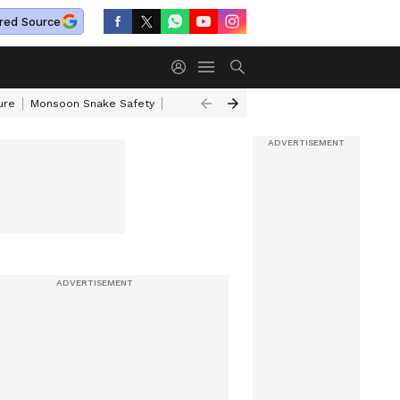
red Source
ure
Monsoon Snake Safety
Akkineni Nageswara Rao
IRCTC Tour Pac