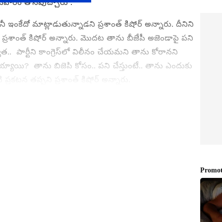
ఆదివారం తోసిపుచ్చారు .
 ఇంకేదో మాట్లాడుతున్నాడని ప్రశాంత్ కిషోర్ అన్నారు. దీనిని
ప్రశాంత్ కిషోర్ అన్నారు. మొదట తాను బీజేపీ అజెండాపై పని
ాత.. పార్టీని కాంగ్రెస్‌లో విలీనం చేయమని తాను కోరానని
్యాయి? తాను బిజెపి కోసం.. పని చేస్తుంటే.. తాను ఎందుకు
్రకటన తప్పని ప్రశాంత్ కిషోర్ అన్నారు.