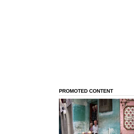
నితీష్ కుమార్ ఆందోళన చెందుతున్నారు.
చూట్టూ నమ్మకం లేని వ్యక్తులు ఉన్నారనీ
కిషోర్ అన్నారు.
తన 3,500 కిలోమీటర్ల జన్ సూరాజ్ పాదయాత
కుమార్ తనను జెడి(యు)కి నాయకత్వం వహి
నితీష్ కుమార్ ఎన్‌డిఎ కూటమిని విచ్ఛిన్
తర్వాత ప్ర‌శాంత్ కిషోర్ ఈ వ్యాఖ్య‌లు చేశా
ఈ సమావేశంలో నితీష్ కుమార్ పీకేని తన 
పేర్కొన్నారు. నితీష్ కుమార్ నన్ను తన ర
చేసినా.. తాను అతనితో కలిసి పని చేయనని అన