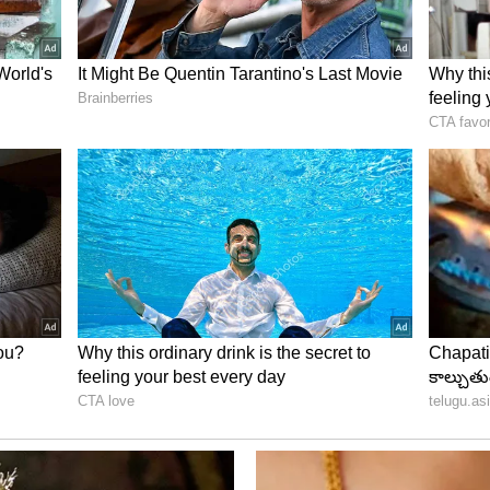
్రశ్నించగా.. తాను ప్రశాంత్ కిషోర్‌ను ఆహ్వానించలేదని
ికి వచ్చారని అన్నారు. ఆయ‌న‌ చాలా మాట్లాడతాడు కానీ
ీనం చేయమని.. త‌న‌ని కోరిన విషయాన్ని దాచాడని అని నితీష్
షోర్ బీజేపీ చెప్పినట్లు మాట్లాడుతున్నాడని, బీజేపీతో
ితీష్ కుమార్ అన్నారు.
ోకి నితీష్ కుమార్ చేర్చుకున్నారు. కొన్ని వారాల్లోనే జాతీయ
త్వ (సవరణ) చట్టం, జాతీయ పౌరుల రిజిస్టర్‌పై నితీష్
లోపే పార్టీ నుండి బ‌యట‌కు వ‌చ్చారు.