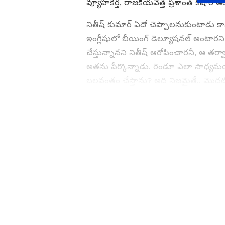
వ్యూహకర్త, రాజకీయవేత్త ప్రశాంత్ కిషోర్ 
నితీష్ కుమార్ ఏదో చెప్పాలనుకుంటాడు కానీ
ఇంగ్లీషులో బీయింగ్ డెల్యూషనల్ అంటారని 
చేస్తున్నానని నితీష్ ఆరోపించారనీ, ఆ తర్వ
అతను పేర్కొన్నాడు. రెండూ ఎలా సాధ్యమయ
బలవంతం చేస్తాను? అది నిజమైతే.. మొదటి ప
ABOUT THE AUTHOR
RK
Rajesh K