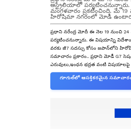
ఆస్ట్రేలియాలో పర్యటించనున్నారు
మంగళవారం ప్రకటించింది. మే 19 
హిరోషిమా నగరంలో మోడీ ఉంటార
ప్రధాని నరేంద్ర మోదీ ఈ నెల 19 నుంచి 24
పర్యటించనున్నారు. ఈ విషయాన్ని విదేశాం
వరకు జీ7 సదస్సు కోసం జపాన్‌లోని హిరో
సమాచారం ప్రకారం.. ప్రధాని మోడీ G7 సెషన్
ఎరువులు,ఇంధన భద్రత వంటి విషయాలపై త
గూగుల్‌లో ఆసక్తికరమైన సమాచారం కో