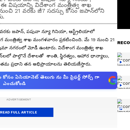
. ఈ విషయాన్ని విదేశాంగ మంత్రిత్వ శాఖ
నుంచి 21 వరకు జీ7 సదస్సు కోసం జపాన్‌లోని
ు.
 వరకు జపాన్, పపువా న్యూ గినియా, ఆస్ట్రేలియాలో
గ మంత్రిత్వ శాఖ మంగళవారం ప్రకటించింది. మే 19 నుంచి 21
RECO
షిమా నగరంలో మోడీ ఉంటారు. విదేశాంగ మంత్రిత్వ శాఖ
‌లలో పాల్గొనే దేశాలతో శాంతి, స్థిరత్వం, ఆహార ధాన్యాలు,
మ ప్రధాని తన అభిప్రాయాలను తెలియజేస్తారు.
సం ఏసియానెట్ తెలుగు ను మీ ఫ్రిఫర్డ్ సోర్స్ గా
ఎంచుకోండి
READ FULL ARTICLE