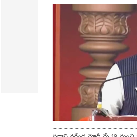
ప్రధాని నరేంద్ర మోదీ మే 19 నుం