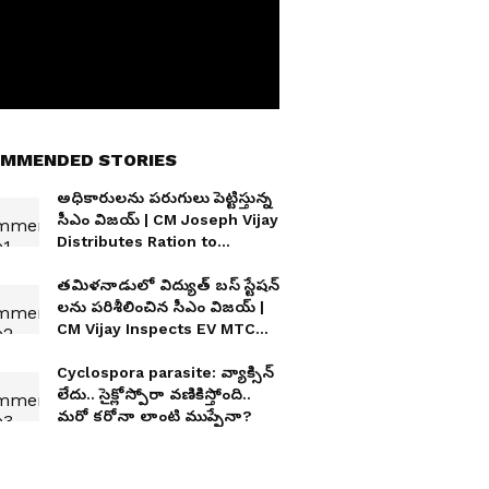
MMENDED STORIES
అధికారులను పరుగులు పెట్టిస్తున్న
సీఎం విజయ్ | CM Joseph Vijay
Distributes Ration to
Families
తమిళనాడులో విద్యుత్ బస్ స్టేషన్
లను పరిశీలించిన సీఎం విజయ్ |
CM Vijay Inspects EV MTC
Bus Depo
Cyclospora parasite: వ్యాక్సిన్
లేదు.. సైక్లోస్పోరా వణికిస్తోంది..
మరో కరోనా లాంటి ముప్పేనా?