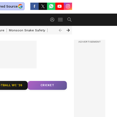
red Source
ure
Monsoon Snake Safety
Akkineni Nageswara Rao
IRCTC Tour Pac
TBALL WC '26
CRICKET