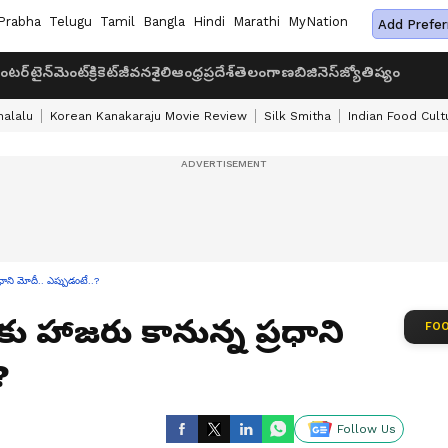
Prabha
Telugu
Tamil
Bangla
Hindi
Marathi
MyNation
Add Prefer
ంటర్‌టైన్‌మెంట్
క్రికెట్
జీవనశైలి
ఆంధ్రప్రదేశ్
తెలంగాణ
బిజినెస్
జ్యోతిష్యం
halalu
Korean Kanakaraju Movie Review
Silk Smitha
Indian Food Cult
రధాని మోదీ.. ఎప్పుడంటే..?
కు హాజరు కానున్న ప్రధాని
FOO
?
Follow Us