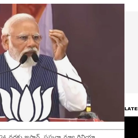
LATE
చి 24 వరకు జపాన్, పపువా న్యూ గినియా,