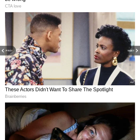
RECOMMENDED STORIES
PREV
NEXT
పాముకాటుతో చ‌నిపోయాడ‌ని
Kalki bhagwan: ఈ ఫొటోలో
గంగా న‌దిలో వ‌దిలేశారు.. క‌ట్
ఉంది ఎవ‌రో గుర్తు ప‌ట్టారా.?
చేస్తే, 8 ఏళ్ల త‌ర్వాత ఊహించ‌ని
ఇంత‌కీ వీళ్లు ఏమై పోయారు.?
ట్విస్ట్