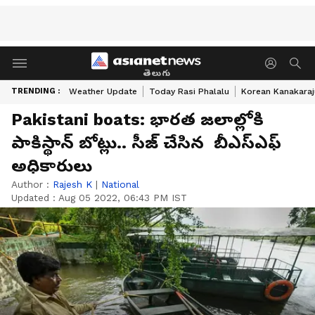
తెలుగు
TRENDING :
Weather Update
Today Rasi Phalalu
Korean Kanakaraj
Pakistani boats: భార‌త జ‌లాల్లోకి
పాకిస్థాన్ బోట్లు.. సీజ్ చేసిన బీఎస్​ఎఫ్
అధికారులు​
Author :
Rajesh K
|
National
Updated :
Aug 05 2022, 06:43 PM IST