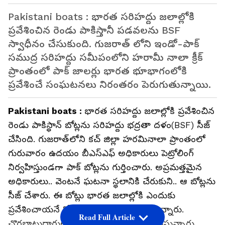
Pakistani boats : భారత సరిహద్దు జలాల్లోకి
ప్రవేశించిన రెండు పాకిస్తానీ పడవలను BSF
స్వాధీనం చేసుకుంది. గుజరాత్ లోని ఇండో-పాక్
సముద్ర సరిహద్దు సమీపంలోని హరామీ నాలా క్రీక్
ప్రాంతంలో పాక్ జాలర్లు భారత భూభాగంలోకి
ప్రవేశించే సంఘటనలు నిరంతరం పెరుగుతున్నాయి.
Pakistani boats :
భారత సరిహద్దు జలాల్లోకి ప్రవేశించిన
రెండు పాకిస్థాన్​ బోట్లను సరిహద్దు భద్రతా దళం(BSF) సీజ్
చేసింది. గుజరాత్‌లోని కచ్​ జిల్లా హరమినాలా ప్రాంతంలో
గురువారం ఉదయం బీఎస్‌ఎఫ్ అధికారులు పెట్రోలింగ్
నిర్వ‌హిస్తుండగా పాక్ బోట్లను గుర్తించారు. అప్రమత్తమైన
అధికారులు.. వెంటనే ఘటనా స్థలానికి చేరుకుని.. ఆ బోట్ల‌ను
సీజ్ చేశారు. ఈ బోట్లు భారత జలాల్లోకి ఎందుకు
ప్రవేశించాయనే కోణంలో దర్యాప్తు చేపడుతున్నారు.
Read Full Article
చొర‌బాటుదారుల‌ కోసం గాలింపు చర్యలు చేస్తున్నారు.