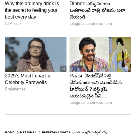
HOME
NATIONAL
PAKISTANI BOATS: భార‌త జ‌లాల్లోకి పాకిస్థాన్ బోట్లు.. సీజ్ చేసిన బీఎస్​ఎఫ్ అధికారులు​