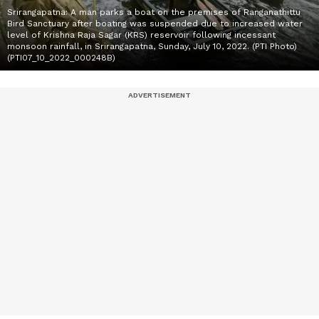
Srirangapatna: A man parks a boat on the premises of Ranganathittu
Bird Sanctuary after boating was suspended due to increased water
level of Krishna Raja Sagar (KRS) reservoir following incessant
monsoon rainfall, in Srirangapatna, Sunday, July 10, 2022. (PTI Photo)
(PTI07_10_2022_000248B)