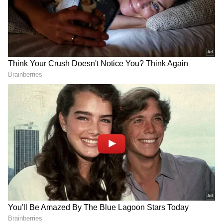
PM Modi: కేవ‌లం ప్ర‌శ్నించ‌డ‌మే
గుజరాత్‌లో వింత ఘటన అలల్లా
కాదు.. దేశ యువ‌త‌కు ప్ర‌ధాని
ఎగసి పడుతున్న బావి నీళ్లు |
మోదీ సూచన
Virparada village | Gujarat
mysterious well
LATEST VIDEOS
చీరను నేసిన సీఎం చంద్రబాబు | CM
Chandrababu Chirala tour | Asianet
Telugu
బంగాళాఖాతంలో అల్పపీడనం...ఇక ఏపీలో
దంచుడే | Asianet News Telugu