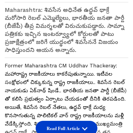
Maharashtra: శివసేన అధినేత ఉద్ధవ్ థాక్రే
మ‌రోసారి రెబ‌ల్ ఎమ్మెల్యేలు, భార‌తీయ జ‌న‌తా పార్టీ
(బీజేపీ) తీవ్ర విమ‌ర్శ‌ల‌తో విరుచుకుపడ్డారు. సామ్నా
ప‌త్రిక‌కు ఇచ్చిన ఇంటర్వ్యూలో కోర్టుల‌తో పాటు
ప్ర‌జాక్షేత్రంలో జ‌రిగే యుద్ధంలో శివ‌సేననే విజ‌యం
సాధిస్తుంద‌ని ఆయ‌న అన్నారు.
Former Maharashtra CM Uddhav Thackeray:
మ‌హారాష్ట్ర రాజ‌కీయాలు కాక‌రేపుతున్నాయి. ఇటీవ‌ల
సంక్షోభంలో చిక్కుకున్న రాష్ట్ర రాజ‌కీయాలు.. శివ‌సేన రెబ‌ల్
నాయ‌కుడు ఏక్‌నాథ్ షిండే.. భార‌తీయ జ‌న‌తా పార్టీ (బీజేపీ)
తో క‌లిసి ప్ర‌భుత్వం ఏర్పాటు చేయ‌డంతో దీనికి తెర‌ప‌డింది.
అయితే, శివ‌సేన రెబ‌ల్ నేత‌లు, ఉద్ధ‌వ్ థాక్రే మ‌ధ్య
కొన‌సాగుతున్న పొలిటిక‌ల్ వార్ రాష్ట్ర రాజ‌కీయాల‌ను మ‌ళ్లీ
వేడేక్కిస్తోంది. శివసేన అధినేత, రాష్ట్ర మాజీ ముఖ్యమంత్రి
Read Full Article
ఉద్ధవ్ థాక్రే.. పార్టీ మౌత్‌పీస్ 'సామ్నా'కు ఇచ్చిన త‌న