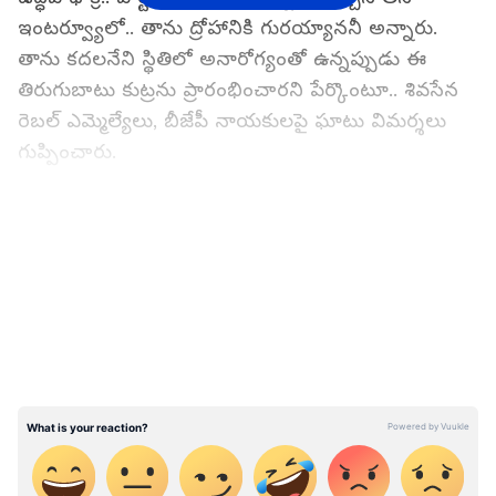
ఇంటర్వ్యూలో.. తాను ద్రోహానికి గురయ్యాననీ అన్నారు.
తాను క‌ద‌ల‌నేని స్థితిలో అనారోగ్యంతో ఉన్న‌ప్పుడు ఈ
తిరుగుబాటు కుట్ర‌ను ప్రారంభించార‌ని పేర్కొంటూ.. శివ‌సేన
రెబ‌ల్ ఎమ్మెల్యేలు, బీజేపీ నాయ‌కుల‌పై ఘాటు విమ‌ర్శ‌లు
గుప్పించారు.
"నేను ఆసుపత్రిలో క‌ద‌ల‌లేని స్థితిలో ఉన్నప్పుడు
LATEST VIDEOS
తిరుగుబాటు ప్రణాళిక చేశారు. నా శరీరం కదలనప్పుడు,
వారి కదలికలు గరిష్ట స్థాయికి చేరుకున్నాయి" అని ఉద్ధవ్
సామ్నాతో అన్నారు. శివసేన వర్సెస్ రెబ‌ల్ నాయ‌కుల
పోరుకు దారితీసిన జూన్‌లో మూడింట రెండు వంతుల
మంది శివసేన ఎమ్మెల్యేలు రెబ‌ల్ నాయ‌కుడు ఏక్‌నాథ్ షిండే
గ్రూప్ లో చేర‌డంతో శివ‌సేన‌, ఎన్సీపీ, కాంగ్రెస్ ల‌తో కూడిన
మ‌హా వికాస్ అఘాడీ సంకీర్ణ ప్ర‌భుత్వం కుప్ప‌కూలింది. ఈ
క్ర‌మంలోనే రెబ‌ల్ నాయ‌కుడు ఏక్ నాథ్ షిండే.. భార‌తీయ
జ‌న‌తా పార్టీ (బీజేపీ) తో క‌లిసి ప్ర‌భ‌త్వాన్ని ఏర్పాటు చేశారు.