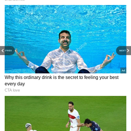
ఘాటు విమ‌ర్శ‌లు గుప్పించారు.
RECOMMENDED STORIES
PREV
NEXT
గుజరాత్‌లో వింత ఘటన అలల్లా
డాలర్లు వస్తాయి కానీ...
ఎగసి పడుతున్న బావి నీళ్లు |
అమెరికాలో అందరి బతుకూ ఇదే!
Virparada village | Gujarat
| US vs India Minimum
mysterious well
Wage | Asianet News Telugu