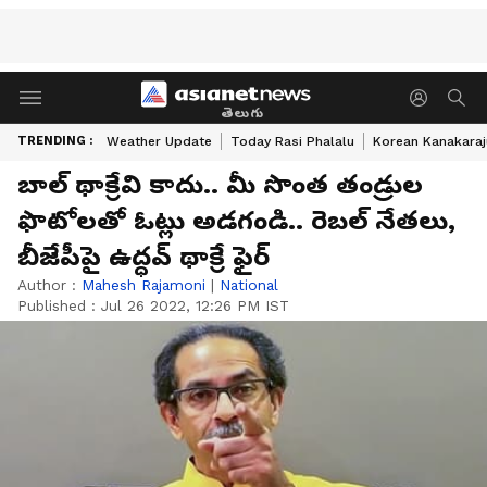
తెలుగు
TRENDING :
Weather Update
Today Rasi Phalalu
Korean Kanakaraj
బాల్ థాక్రేవి కాదు.. మీ సొంత తండ్రుల
ఫొటోల‌తో ఓట్లు అడ‌గండి.. రెబ‌ల్ నేత‌లు,
బీజేపీపై ఉద్ధ‌వ్ థాక్రే ఫైర్
Author :
Mahesh Rajamoni
|
National
Published :
Jul 26 2022, 12:26 PM IST