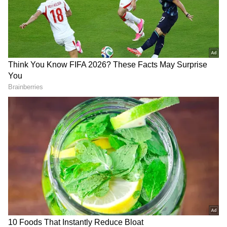
తమిళనాడు బడ్జెట్ విజయ్
వెనకా, ముందు ఎస్కార్ట్ రైళ్లు..
ఆసక్తికర కేటాయింపులు | Tamil
మధ్యలో రాష్ట్రపతి కోసం ప్రత్యేక
Nadu CM Vijay Mega Budget
రైలు. ఇదొక న‌డిచే రాజ‌భ‌వ‌నం
2026
LATEST VIDEOS
గుజరాత్‌లో వింత ఘటన అలల్లా ఎగసి
పడుతున్న బావి నీళ్లు | Virparada village |
Gujarat mysterious well
బంగాళాఖాతంలో అల్పపీడనం...ఇక ఏపీలో
దంచుడే | Asianet News Telugu