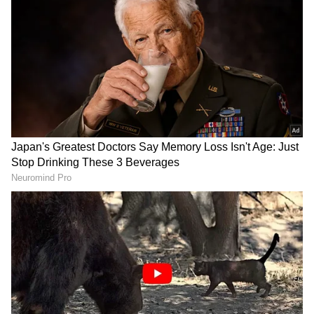
తమిళనాడు బడ్జెట్ విజయ్
వెనకా, ముందు ఎస్కార్ట్ రైళ్లు..
ఆసక్తికర కేటాయింపులు | Tamil
మధ్యలో రాష్ట్రపతి కోసం ప్రత్యేక
Nadu CM Vijay Mega Budget
రైలు. ఇదొక న‌డిచే రాజ‌భ‌వ‌నం
2026
LATEST VIDEOS
గుజరాత్‌లో వింత ఘటన అలల్లా ఎగసి
పడుతున్న బావి నీళ్లు | Virparada village |
Gujarat mysterious well
బంగాళాఖాతంలో అల్పపీడనం...ఇక ఏపీలో
దంచుడే | Asianet News Telugu