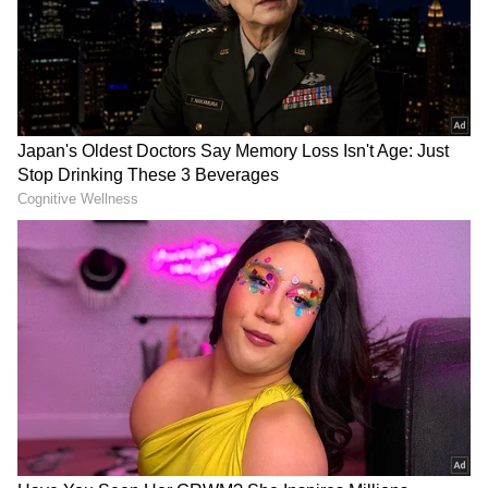
లోపభూయిష్టమైన ఆలోచన అని అన్నారు. ప్రతిపక్షాల
నేతగా రాహుల్ గాంధీని బీజేపీ చూపించాలని
అనుకుంటున్నదని, అది నరేంద్ర మోడీ గెలుపు అవకాశాలను
పెంచుతుందని తెలిపారు.
DOWNLOAD APP