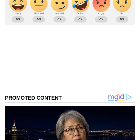
ABOUT THE AUTHOR
Mahesh K
MK
Published :
Mar 17 2023, 08:08 PM IST
Follow Us
Also Read:
పేపర్ లీక్‌పై వ్యాఖ్యలు.. గుజరాత్‌లో 13
సార్లు జరిగింది, మోడీని రాజీనామా అడగ్గలవా :
సంజయ్‌కి కేటీఆర్ కౌంటర్
విపక్షాలకు కాంగ్రెస్ బాస్ అని భావించడం