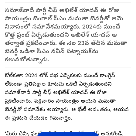
సమాజ్‌వాదీ పార్టీ చీఫ్ అఖిలేశ్ యాదవ్ ఈ రోజు
సాయంత్రం బెంగాల్ సీఎం మమతా బెనర్జీతో ఆమె
నివాసంలో సమావేశమయ్యారు. 2024కు ముందే
కొత్త ఫ్రంట్ ఏర్పడుతుందని అఖిలేశ్ యాదవ్ ఆ
తర్వాత ప్రకటించారు. ఈ నెల 23వ తేదీన మమతా
బెనర్జీ ఒడిశా సీఎం నవీన్ పట్నాయక్‌ను
కలువబోతున్నారు.
కోల్‌కతా: 2024 లోక్ సభ ఎన్నికలకు ముందే కాంగ్రెస్
లేకుండా ప్రతిపక్షాల కూటమి ఒకటి ఏర్పడుతుందని
సమాజ్‌వాదీ పార్టీ చీఫ్ అఖిలేశ్ యాదవ్ ఈ రోజు
ప్రకటించారు. శుక్రవారం సాయంత్రం ఆయన మమతా
బెనర్జీతో సమావేశం అయ్యారు. ఆ భేటీ అనంతరం, ఆయన
ఈ ప్రకటన చేయడం గమనార్హం.
‘మీరు దీన్ని ఫ్రంట్ అని పిలవండి, గట్‌బందన్ అనుకోండి,