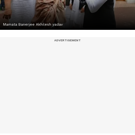
Mamata Banerjee Akhilesh yadav