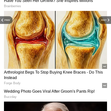
RECOMMENDED STORIES
PREV
NEXT
గుజరాత్‌లో వింత ఘటన అలల్లా
డాలర్లు వస్తాయి కానీ...
ఎగసి పడుతున్న బావి నీళ్లు |
అమెరికాలో అందరి బతుకూ ఇదే!
Virparada village | Gujarat
| US vs India Minimum
mysterious well
Wage | Asianet News Telugu