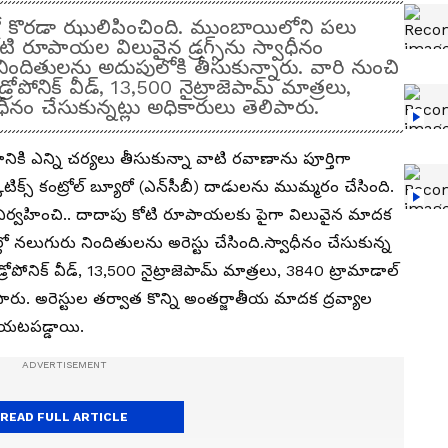
బ్యూరో కొరడా ఝులిపించింది. ముంబాయిలోని పలు
ోటి రూపాయల విలువైన డ్రగ్స్‌ను స్వాధీనం
నిందితులను అదుపులోకి తీసుకున్నారు. వారి నుంచి
ోపోనిక్ వీడ్, 13,500 నైట్రాజెపామ్ మాత్రలు,
ీనం చేసుకున్నట్లు అధికారులు తెలిపారు.
ికి ఎన్ని చర్యలు తీసుకున్నా వాటి రవాణాను పూర్తిగా
ిక్స్ కంట్రోల్ బ్యూరో (ఎన్‌సీబీ) దాడులను ముమ్మరం చేసింది.
 నిర్వహించి.. దాదాపు కోటి రూపాయలకు పైగా విలువైన మాదక
లో నలుగురు నిందితులను అరెస్టు చేసింది.స్వాధీనం చేసుకున్న
డ్రోపోనిక్ వీడ్, 13,500 నైట్రాజెపామ్ మాత్రలు, 3840 ట్రామాడాల్
పారు. అరెస్టుల తర్వాత కొన్ని అంతర్జాతీయ మాదక ద్రవ్యాల
బయటపడ్డాయి.
READ FULL ARTICLE