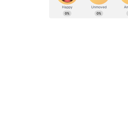
అదేవిధంగా.. నైట్రాజెపామ్ స్మగ్లింగ్ గ
చర్యలు తీసుకుని అందులోని సరుకును కూ
నిఘా వేసి ముఠా నాయకుడిని అదుపులోకి తీస
వ్యక్తిని కూడా అరెస్టు చేశారు. ఈ డ్రగ్స్
అరెస్టయిన ముంబైకి చెందిన ఇద్దరు వ్యక్
అంతర్రాష్ట్ర జనపనార స్మగ్లింగ్ ముఠా గుట
అంతర్రాష్ట్ర గంజాయి స్మగ్లింగ్ రాకెట్‌ను 
ధూలే నుంచి ముంబైకి సరుకు రవాణా చేసేంద