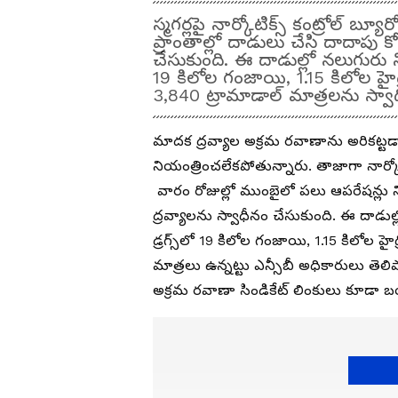
స్మగర్లపై నార్కోటిక్స్ కంట్రోల్ 
ప్రాంతాల్లో దాడులు చేసి దాదాపు క
చేసుకుంది. ఈ దాడుల్లో నలుగురు 
19 కిలోల గంజాయి, 1.15 కిలోల హైడ్ర
3,840 ట్రామాడాల్ మాత్రలను స్వాధ
మాదక ద్రవ్యాల అక్రమ రవాణాను అరికట్టడాన
నియంత్రించలేకపోతున్నారు. తాజాగా నార్కోట
వారం రోజుల్లో ముంబైలో పలు ఆపరేషన్లు
ద్రవ్యాలను స్వాధీనం చేసుకుంది. ఈ దాడుల్
డ్రగ్స్‌లో 19 కిలోల గంజాయి, 1.15 కిలోల హై
మాత్రలు ఉన్నట్టు ఎన్సీబీ అధికారులు తెలి
అక్రమ రవాణా సిండికేట్‌ లింకులు కూడా 