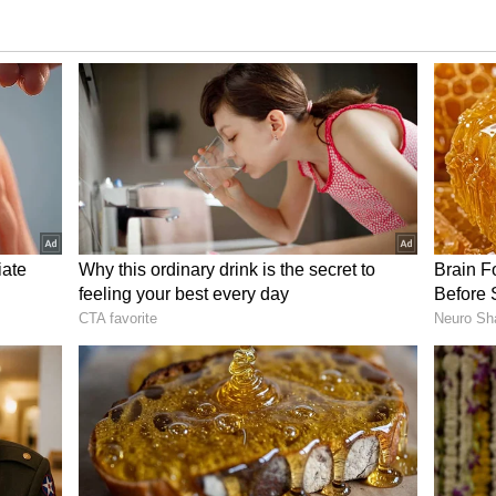
ి నుంచి 19 కిలోల గంజాయి స్వాధీనం చేసుకున్నారు. ఈ గంజాయి
ి. అరెస్టయిన నలుగురు నిందితులు పాత స్మగ్లర్లని, గత ఐదు
ుతున్నారని ఎన్‌సీబీ అధికారి తెలిపారు.