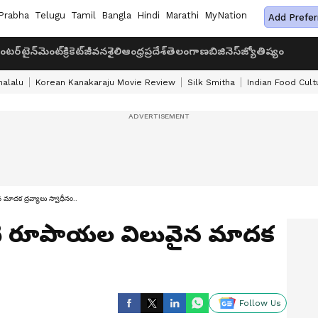
Prabha
Telugu
Tamil
Bangla
Hindi
Marathi
MyNation
Add Prefer
ంటర్‌టైన్‌మెంట్
క్రికెట్
జీవనశైలి
ఆంధ్రప్రదేశ్
తెలంగాణ
బిజినెస్
జ్యోతిష్యం
halalu
Korean Kanakaraju Movie Review
Silk Smitha
Indian Food Cult
 మాదక ద్రవ్యాలు స్వాధీనం..
 కోటి రూపాయల విలువైన మాదక
Follow Us