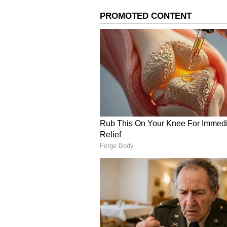
ఇద్దరు నిందితులను అరెస్టు చేశారు. వార
ఆంధ్రప్రదేశ్-ఒడిశా ప్రాంతం నుంచి వచ్చింద
నుంచి ఏడేళ్లుగా డ్రగ్స్ స్మగ్లింగ్‌కు పాల్పడ