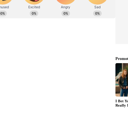
ురించి కూడా ఎన్సీబీకి సమాచారం అందింది. సమాచారం ఆధారంగా
డా స్వాధీనం చేసుకున్నారు. మంగళవారం ఎన్‌సీబీ బృందం
ుకుంది. దాని పార్శిల్‌ను స్వాధీనం చేసుకుని, అందుకున్న
 ను ముంబైలో పంపిణీ చేయబోతున్నట్టు తెలుస్తుంది. ఈ కేసులో
తులకు అంతర్జాతీయ ముఠాలతో సంబంధాలున్నట్టు గుర్తించారు.
్టు రట్టు
ఛేదించడంలో నార్కోటిక్స్ కంట్రోల్ బ్యూరో విజయం సాధించింది.
ుకు ప్రయత్నించిన ముఠా గుట్టురట్టు చేసింది. ఈ కేసులో