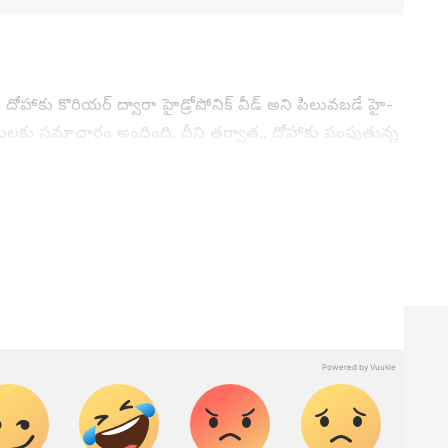
ి దోహాకు కొరియర్ ద్వారా హైడ్రోపోనిక్ వీడ్ అని పిలువబడే హై-
కారులకు సమాచారం అందింది. దీని తర్వాత.. దోహాకు పంపుతున్న
యి. సోమవారం దాడి చేసి స్వాధీనం చేసుకుంది. పార్శిల్‌లో
‌లు ఉన్నాయి. వాటి లోపల 1.15 కిలోల హైడ్రోపోనిక్