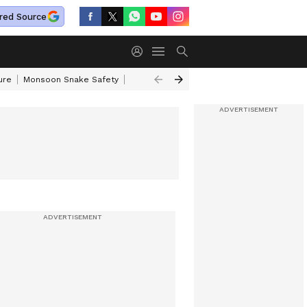
red Source
ure
Monsoon Snake Safety
Akkineni Nageswara Rao
IRCTC Tour Pac