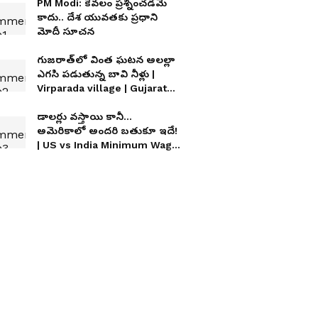
PM Modi: కేవ‌లం ప్ర‌శ్నించ‌డ‌మే
కాదు.. దేశ యువ‌త‌కు ప్ర‌ధాని
మోదీ సూచన
గుజరాత్‌లో వింత ఘటన అలల్లా
ఎగసి పడుతున్న బావి నీళ్లు |
Virparada village | Gujarat
mysterious well
డాలర్లు వస్తాయి కానీ...
అమెరికాలో అందరి బతుకూ ఇదే!
| US vs India Minimum Wage
| Asianet News Telugu