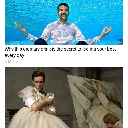
తమిళనాడు బడ్జెట్ విజయ్
వెనకా, ముందు ఎస్కార్ట్ రైళ్లు..
ఆసక్తికర కేటాయింపులు | Tamil
మధ్యలో రాష్ట్రపతి కోసం ప్రత్యేక
Nadu CM Vijay Mega Budget
రైలు. ఇదొక న‌డిచే రాజ‌భ‌వ‌నం
2026
LATEST VIDEOS
చీరాల పర్యటన లో స్వయంగా చీరను నేసిన
సీఎం చంద్రబాబు | CM Chandrababu
Chirala tour | Asianet Telugu
గుజరాత్‌లో వింత ఘటన అలల్లా ఎగసి
పడుతున్న బావి నీళ్లు | Virparada village |
Gujarat mysterious well