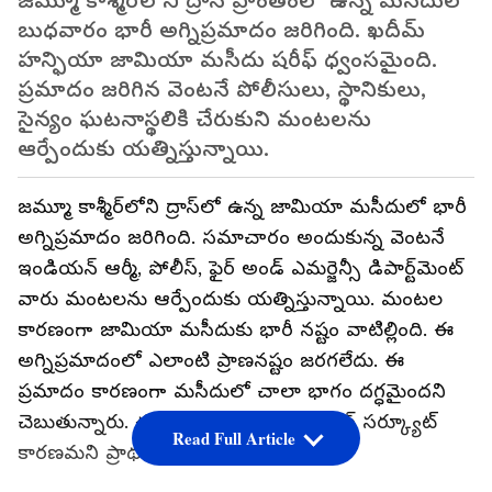
జమ్మూ కాశ్మీర్‌లోని ద్రాస్ ప్రాంతంలో ఉన్న మసీదులో
బుధవారం భారీ అగ్నిప్రమాదం జరిగింది. ఖదీమ్
హన్ఫియా జామియా మసీదు షరీఫ్ ధ్వంసమైంది.
ప్రమాదం జరిగిన వెంటనే పోలీసులు, స్థానికులు,
సైన్యం ఘటనాస్థలికి చేరుకుని మంటలను
ఆర్పేందుకు యత్నిస్తున్నాయి.
జమ్మూ కాశ్మీర్‌లోని ద్రాస్‌లో ఉన్న జామియా మసీదులో భారీ
అగ్నిప్రమాదం జరిగింది. సమాచారం అందుకున్న వెంటనే
ఇండియన్ ఆర్మీ, పోలీస్, ఫైర్ అండ్ ఎమర్జెన్సీ డిపార్ట్‌మెంట్
వారు మంటలను ఆర్పేందుకు యత్నిస్తున్నాయి. మంటల
కారణంగా జామియా మసీదుకు భారీ నష్టం వాటిల్లింది. ఈ
అగ్నిప్రమాదంలో ఎలాంటి ప్రాణనష్టం జరగలేదు. ఈ
ప్రమాదం కారణంగా మసీదులో చాలా భాగం దగ్ధమైందని
చెబుతున్నారు. ఈ ప్రమాదానికి విద్యుత్ షార్ట్ సర్క్యూట్
Read Full Article
కారణమని ప్రాథమిక విచారణలో తేలింది.