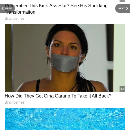
PREV
NEXT
గుజరాత్‌లో వింత ఘటన అలల్లా
డాలర్లు వస్తాయి కానీ...
ఎగసి పడుతున్న బావి నీళ్లు |
అమెరికాలో అందరి బతుకూ ఇదే!
Virparada village | Gujarat
| US vs India Minimum
mysterious well
Wage | Asianet News Telugu