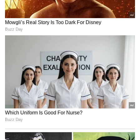
దేవరపల్లిలో అడుగుపెట్టిన జగన్ భారీగా
తరలి వచ్చిన ఫ్యాన్స్ | YS Jagan East
Godavari Tour Devarapalli
ఇంత హుషారు ఏంటి భయ్యా ఎలా
కొట్టేసుకుంటున్నాడో చూడండి | Hushar
Pittalu Movie Press Meet | Actor
Bhanu