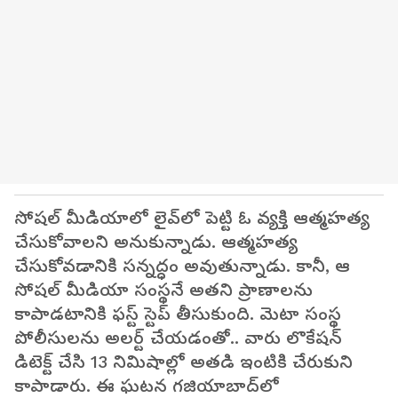
సోషల్ మీడియాలో లైవ్‌లో పెట్టి ఓ వ్యక్తి ఆత్మహత్య
చేసుకోవాలని అనుకున్నాడు. ఆత్మహత్య
చేసుకోవడానికి సన్నద్ధం అవుతున్నాడు. కానీ, ఆ
సోషల్ మీడియా సంస్థనే అతని ప్రాణాలను
కాపాడటానికి ఫస్ట్ స్టెప్ తీసుకుంది. మెటా సంస్థ
పోలీసులను అలర్ట్ చేయడంతో.. వారు లొకేషన్
డిటెక్ట్ చేసి 13 నిమిషాల్లో అతడి ఇంటికి చేరుకుని
కాపాడారు. ఈ ఘటన గజియాబాద్‌లో