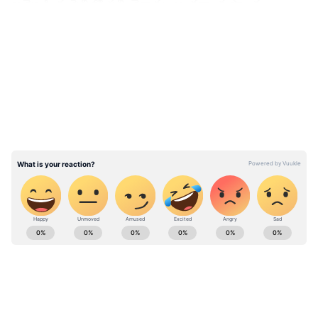
అమ్మే ఓ కంపెనీలో పని చేశాడు. ఆ తర్వాత సొంతంగా
వ్యాపారం మొదలు పెట్టాడు. కానీ, అది సక్సెస్ కాలేదు.
LATEST VIDEOS
నష్టాలు వచ్చాయి. ఈ నష్టాలను అధిగమించడానికి సోదరి
పెళ్లి కోసం తల్లి దాచిన రూ. 90 వేలనూ తీసుకుని
వాడుకున్నాడు. అయినా వ్యాపారం నిలువలేకపోయింది.
వ్యాపారం నష్టపోవడం, సోదరి పెళ్లి కోసం దాచిన డబ్బునూ
ఖర్చు పెట్టడంతో తీవ్ర నిరాశలోకి కుంగిపోయాడు. అందుకే
ఆత్మహత్య చేసుకోవాలనే అనుకున్నాడు.
Also Read:
బీబీసీ డాక్యుమెంటరీ బ్యాన్ పై
సుప్రీంకోర్టులో పిటిషన్.. ‘అది వీక్షించి అల్లర్లు
ABOUT THE AUTHOR
చేసినవారిపై యాక్షన్ తీసుకోండి’
Mahesh K
MK
Follow Us