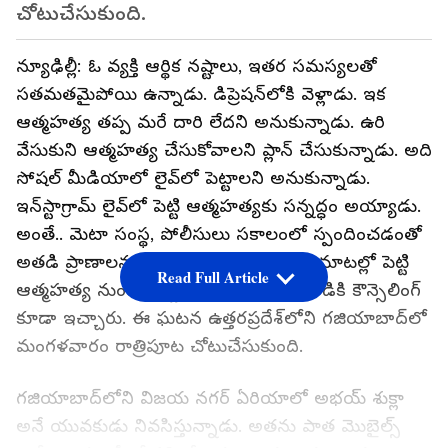
చోటుచేసుకుంది.
న్యూఢిల్లీ: ఓ వ్యక్తి ఆర్థిక నష్టాలు, ఇతర సమస్యలతో
సతమతమైపోయి ఉన్నాడు. డిప్రెషన్‌లోకి వెళ్లాడు. ఇక
ఆత్మహత్య తప్ప మరే దారి లేదని అనుకున్నాడు. ఉరి
వేసుకుని ఆత్మహత్య చేసుకోవాలని ప్లాన్ చేసుకున్నాడు. అది
సోషల్ మీడియాలో లైవ్‌లో పెట్టాలని అనుకున్నాడు.
ఇన్‌స్టాగ్రామ్ లైవ్‌లో పెట్టి ఆత్మహత్యకు సన్నద్ధం అయ్యాడు.
అంతే.. మెటా సంస్థ, పోలీసులు సకాలంలో స్పందించడంతో
అతడి ప్రాణాలను రక్షించగలిగారు. అతడిని మాటల్లో పెట్టి
Read Full Article
ఆత్మహత్య నుంచి తప్పించారు. అలాగే, అతడికి కౌన్సెలింగ్
కూడా ఇచ్చారు. ఈ ఘటన ఉత్తరప్రదేశ్‌లోని గజియాబాద్‌లో
మంగళవారం రాత్రిపూట చోటుచేసుకుంది.
గజియాబాద్‌లోని విజయ నగర్ ఏరియాలో అభయ్ శుక్లా
అనే యువకుడు నివసిస్తున్నాడు. అతను పాత మొబైల్స్