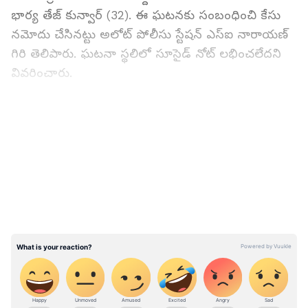
భార్య తేజ్ కున్వార్ (32). ఈ ఘటనకు సంబంధించి కేసు
నమోదు చేసినట్టు అలోట్ పోలీసు స్టేషన్ ఎస్ఐ నారాయణ్
గిరి తెలిపారు. ఘటనా స్థలిలో సూసైడ్ నోట్ లభించలేదని
వివరించారు.
ఈ దంపతులకు ఇద్దరు సంతానం. 13 ఏళ్ల కూతురు,
LATEST VIDEOS
ఎనిమిదేళ్ల కొడుకు ఉన్నారు. ఈ ఘటనకు ముందే పిల్లలను
తేజ్ కున్వార్ తల్లి ఇంటికి పంపించారు.