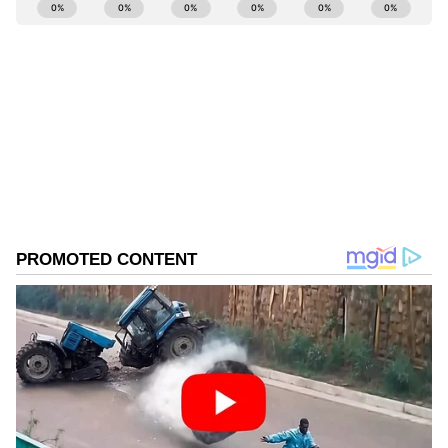
ABOUT THE AUTHOR
Mahesh K
MK
Follow Us