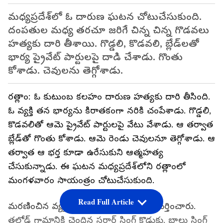
మధ్యప్రదేశ్‌లో ఓ దారుణ ఘటన చోటుచేసుకుంది.
దంపతుల మధ్య తరచూ జరిగే చిన్న చిన్న గొడవలు
హత్యకు దారి తీశాయి. గొడ్డలి, కొడవలి, బ్లేడ్‌లతో
భార్య ప్రైవేట్ పార్టులపై దాడి చేశాడు. గొంతు
కోశాడు. చెవులను తెగ్గోశాడు.
రత్లాం: ఓ కుటుంబ కలహం దారుణ హత్యకు దారి తీసింది.
ఓ వ్యక్తి తన భార్యను కిరాతకంగా నరికి చంపేశాడు. గొడ్డలి,
కొడవలితో ఆమె ప్రైవేట్ పార్టులపై వేటు వేశాడు. ఆ తర్వాత
బ్లేడ్‌తో గొంతు కోశాడు. ఆమె రెండు చెవులనూ తెగ్గోశాడు. ఆ
తర్వాత ఆ భర్త కూడా ఉరేసుకుని ఆత్మహత్య
చేసుకున్నాడు. ఈ ఘటన మధ్యప్రదేశ్‌లోని రత్లాంలో
మంగళవారం సాయంత్రం చోటుచేసుకుంది.
Read Full Article
మరణించిన వ్యక్తిని 35 ఏళ్ల బాలు సింగ్‌గా గుర్తించారు.
తలోడ్ గ్రామానికి చెందిన సర్దార్ సింగ్ కొడుకు. బాలు సింగ్