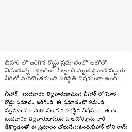
బీహార్ లో జరిగిన రోడ్డు ప్రమాదంలో ఆటోలో
వెడుతున్న క్యాటరింగ్ సిబ్బంది మృత్యువాత పడ్డారు.
వీరిలో మరికొంతమంది పరిస్థితి విషమంగా ఉంది.
బీహార్ : బుధవారం తెల్లవారుజామున బీహార్ లో ఘోర
రోడ్డు ప్రమాదం జరిగింది. ఈ ప్రమాదంలో 9మంది
మృతిచెందగా మరో నలుగురి పరిస్థితి విషమంగా ఉంది.
బుధవారం తెల్లవారుజామున ఓ ఆటోరిక్షాను లారీ
ఢీకొట్టడంతో ఈ ప్రమాదం చోటుచేసుకుంది.బీహార్ లోని రామ్