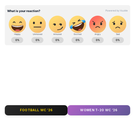
నిరుద్యోగులకు గుడ్ న్యూస్.. 1056 పోస్టులకు
యూపీఎస్ సీ నోటిఫికేషన్ విడుదల, పూర్తి వివరాలివే...
ABOUT THE AUTHOR
Bukka Sumabala
BS
Follow Us
FOOTBALL WC '26
WOMEN T-20 WC '26