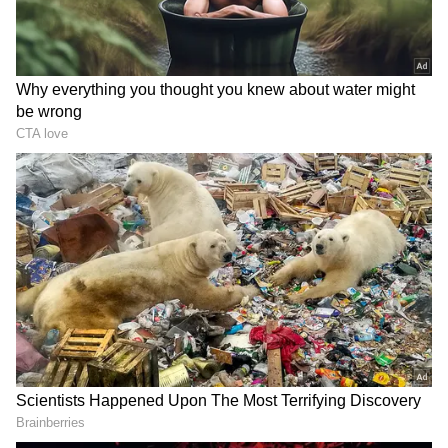
LATEST VIDEOS
చీరాల పర్యటన లో స్వయంగా చీరను నేసిన
సీఎం చంద్రబాబు | CM Chandrababu
Chirala tour | Asianet Telugu
గుజరాత్‌లో వింత ఘటన అలల్లా ఎగసి
పడుతున్న బావి నీళ్లు | Virparada village |
Gujarat mysterious well