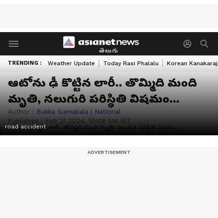
తెలుగు
TRENDING :
Weather Update
Today Rasi Phalalu
Korean Kanakaraj
ఆటోను ఢీ కొట్టిన లారీ.. తొమ్మిది మంది
మృతి, నలుగురి పరిస్థితి విషమం...
Author :
Bukka Sumabala
|
National
Published :
Feb 21 2024, 10:08 AM IST
road accident