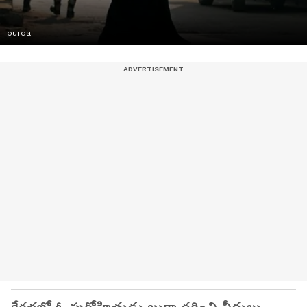
burqa