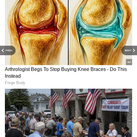
PREV
NEXT
తమిళనాడు బడ్జెట్ విజయ్
వెనకా, ముందు ఎస్కార్ట్ రైళ్లు..
ఆసక్తికర కేటాయింపులు | Tamil
మధ్యలో రాష్ట్రపతి కోసం ప్రత్యేక
Nadu CM Vijay Mega Budget
రైలు. ఇదొక న‌డిచే రాజ‌భ‌వ‌నం
2026
డ్రగ్స్ రహిత సమాజం కోసం మోదీ
కిసాన్ క్రెడిట్ కార్డు: కేంద్రం గుడ్