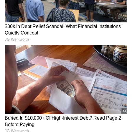
మాస్టర్ ప్లాన్ | Nasha Mukt
న్యూస్.. ఎలాంటి గ్యారెంటీ
Yuva for Viksit Bharat
లేకుండానే రూ.2 లక్షలు
Explained
LATEST VIDEOS
ప్రెస్ మీట్ పెట్టి మరీ జగన్ పరువుతీసిన
హోమ్ మంత్రి అనిత | Anitha Vangalapudi
Strong Counter to Jagan
Gold Rate Today: మూడో రోజూ షాక్..
రాకెట్ లా దూసుకెళ్తున్న బంగారం ధరలు |
Asianet News Telugu