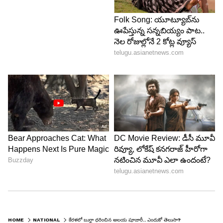
HOME
NATIONAL
కేరళలో బుర్ఖా ధరించిన ఆలయ పూజారీ.. ఎందుకో తెలుసా?