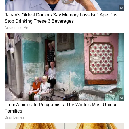
DOWNLOAD APP
జిష్ణు నంబూతిరి పేర్లు, చిరునామా, ఇతర వివరాలు
పరిశీలించి అతడిని వదిలిపెట్టినట్టు పోలీసులు తెలిపారు.
RECOMMENDED STORIES