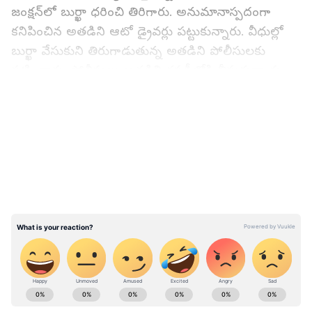
జంక్షన్‌లో బుర్ఖా ధరించి తిరిగారు. అనుమానాస్పదంగా
కనిపించిన అతడిని ఆటో డ్రైవర్లు పట్టుకున్నారు. వీధుల్లో
బుర్ఖా వేసుకుని తిరుగాడుతున్న అతడిని పోలీసులకు
పట్టించారు. పోలీసులు అతడిని కస్టడీలోకి తీసుకున్నారు.
LATEST VIDEOS
బుర్ఖా ఎందుకు ధరించావని, ధరించి ఎందుకు వీధుల్లో
తిరుగుతున్నావని పోలీసులు పురోహితుడు
జిష్ణు నంబూతిరిని అడిగారు. అందుకు సమాధానంగా తనకు
చికెన్ పాక్స్ వచ్చినట్టు సమాధానం ఇచ్చారని పోలీసులు
ఆదివారం తెలిపారు. అయితే, జిష్ణు నంబూతిరి ఒంటిపై
చికెన్ పాక్స్‌కు సంబంధించిన ఆనవాళ్లు ఏవీ కనిపించలేదని
పోలీసులు వివరించారు. కానీ, ఆయన ఏ నేరమూ చేసినట్టు
ఫిర్యాదులు అందలేవని తెలిపారు. కాబట్టి, వారి బంధువులు
పోలీసు స్టేషన్‌కు వచ్చిన తర్వాత
ABOUT THE AUTHOR
వదిలిపెట్టినట్టు వివరించారు.
Mahesh K