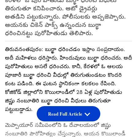
కేరళలో ఓ పురోహితుడు బుర్ఖా ధరించి వీధులు
తిరుగుతూ కనిపించారు. ఆటో డ్రైవర్లు
అతడిని పట్టుకున్నారు. పోలీసులకు అప్పజెప్పారు.
ఆయనకు చికెన్ పాక్స్ ఉన్నందున బుర్ఖా
ధరించినట్టు పురోహితుడు తెలిపారు.
తిరువనంతపురం: బుర్ఖా ధరించడం ఇస్లాం సంప్రదాయం.
అదీ మహిళలు ధరిస్తారు. హిందువులు బుర్ఖా ధరించరు. అదీ
పురోహితులు అసలే ధరించరు. కానీ, కేరళలో ఓ ఆలయ
పూజారీ బుర్ఖా ధరించి వీధుల్లో తిరుగుతుండటం కొందరి
కంట పడింది. ఈ ఘటన స్థానికంగా కలకలం రేపింది.
కోజికోడ్ జిల్లాలోని కొయిలాండీలో 28 ఏళ్ల పురోహితుడు
జిష్ణు నంబూతిరి బుర్ఖా ధరించి వీధులు తిరుగుతూ
పట్టుబడ్డాడు.
Read Full Article
మెప్పాయూర్ సమీపంలోని ఓ దేవాలయంలో జిష్ణు
నంబూతిరి పౌరోహిత్యం చేస్తున్నారు. ఆయన కొయిలాండీ