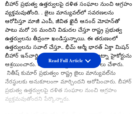
బీహార్ ప్రభుత్వ ఉత్తర్వులపై దళిత సంఘాల నుంచి ఆగ్రహం
వ్యక్తమవుతోంది. . జైలు మాన్యువల్‌లో సవరణలను
ఆరోపిస్తూ మాజీ ఎంపీ, జీవిత ఖైదీ ఆనంద్ మోహన్‌తో
పాటు మరో 26 మందిని విడుదల చేస్తూ రాష్ట్ర ప్రభుత్వ
ఉత్తర్వులను తీవ్రంగా ఖండిస్తున్నాయి. ఈ తరుణంలో
ఉత్తర్వులను సవాల్ చేస్తూ.. భీమ్ ఆర్మీ భారత్ ఏక్తా మిషన్
బీహార్ ఇన్‌చార్జి అమర్ జ్యోతి బుధవారం పాట్నా హైకోర్టును
Read Full Article
ఆశ్రయించారు. ఆయన హైకోర్టులో పిల్ దాఖాలు చేశారు.
నితీష్ కుమార్ ప్రభుత్వం రాష్ట్ర జైలు మాన్యువల్‌ను
నేరస్థులకు అనుకూలంగా మార్చిందని ఆరోపించారు. బీహార్
ప్రభుత్వ ఉత్తర్వులపై దళిత సంఘాల నుంచి ఆగ్రహం
వ్యక్తమవుతోందని పేర్కొన్నారు.
1994లో బిహార్‌లోని గోపాల్‌గంజ్ జిల్లా కలెక్టర్‌గా పనిచేస్తున్న
తెలుగు ఐఏఎస్ అధికారి కృష్ణయ్య దారుణ హత్యకు
LATEST VIDEOS
గురయ్యారు. ఆ కేసులో జీవిత ఖైదు శిక్ష అనుభవిస్తున్న