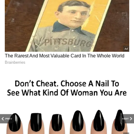
RECOMMENDED STORIES
ఈ పరిణామంపై ఐఏఎస్ అధికారి భార్య ఉమా కృష్ణయ్య
స్పందిస్తూ.. బీహార్ ప్రభుత్వం నిర్ణయాన్ని తీవ్రంగా
ఖండించారు. ప్రభుత్వం రాజ్యాంగ వ్యతిరేకమనీ, ఈ
పరిణామం సమాజంపై తీవ్ర ప్రభావం చూపుతుందని
PREV
NEXT
అన్నారు. బీహార్‌లో కుల రాజకీయాలు అటువంటి
నిర్ణయాలను ఎలా ప్రభావితం చేస్తాయో ఈ ఘటన పరిశీలిస్తే