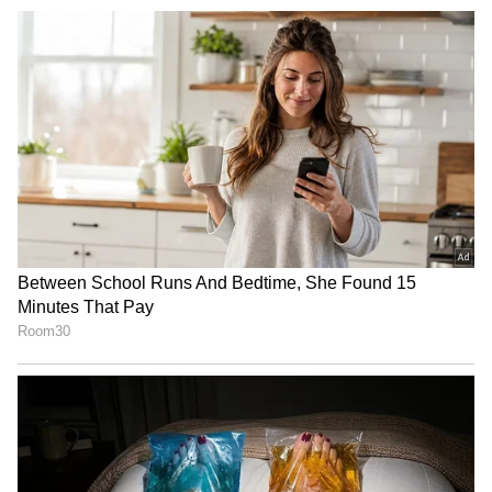
Godavari Tour Devarapalli
ఇంత హుషారు ఏంటి భయ్యా ఎలా
కొట్టేసుకుంటున్నాడో చూడండి | Hushar
Pittalu Movie Press Meet | Actor
Bhanu