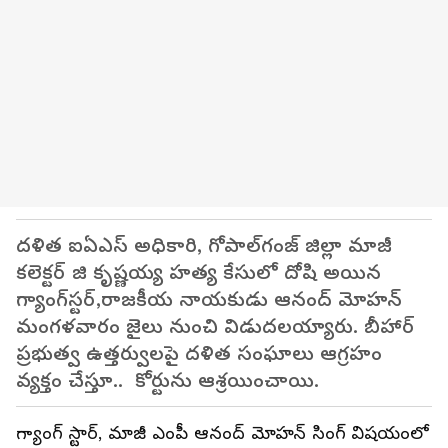
దళిత ఐఏఎస్ అధికారి, గోపాల్‌గంజ్ జిల్లా మాజీ
కలెక్టర్ జి కృష్ణయ్య హత్య కేసులో దోషి అయిన
గ్యాంగ్‌స్టర్‌,రాజకీయ నాయకుడు ఆనంద్ మోహన్
మంగళవారం జైలు నుంచి విడుదలయ్యారు. బీహార్
ప్రభుత్వ ఉత్తర్వులపై దళిత సంఘాలు ఆగ్రహం
వ్యక్తం చేస్తూ.. కోర్టును ఆశ్రయించాయి.
గ్యాంగ్ స్టార్, మాజీ ఎంపీ ఆనంద్ మోహన్ సింగ్ విషయంలో