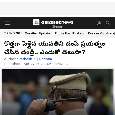
తెలుగు
TRENDING :
Weather Update
Today Rasi Phalalu
Korean Kanakaraj
కొత్తగా పెళ్లైన యువతిని చంపే ప్రయత్నం
చేసిన తండ్రి.. ఎందుకో తెలుసా?
Author :
Mahesh K
|
National
Published :
Apr 27 2023, 06:08 AM IST