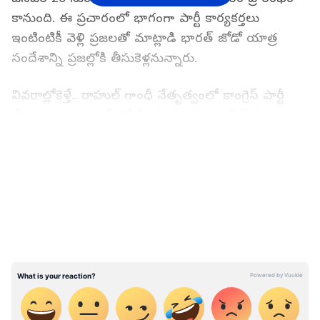
కానుంది. ఈ ప్రచారంలో భాగంగా పార్టీ కార్యకర్తలు
ఇంటింటికీ వెళ్లి ప్రజలతో మాట్లాడి భారత్ జోడో యాత్ర
సందేశాన్ని ప్రజల్లోకి తీసుకెళ్లనున్నారు.
వివ‌రాల్లోకెళ్తే.. రాహుల్ గాంధీ నేతృత్వంలో కాంగ్రెస్ పార్టీ
దేశవ్యాప్తంగా భారత్ జోడో యాత్ర జ‌మ్మూకాశ్మీర్ కు
చేరుకుంది. అయితే కాంగ్రెస్ ఇక్కడితో ఆగదని, భారత్ జోడో
LATEST VIDEOS
యాత్రలోనే ఆ పార్టీ దేశవ్యాప్తంగా 'హత్ సే హత్ జోడో'
ప్రచారాన్ని ప్రారంభించనుందని సంబంధిత వ‌ర్గాలు
తెలిపాయి. కాంగ్రెస్ పార్టీ హత్ సే హత్ జోడో ప్రచారానికి
సంబంధించిన లోగోను కాంగ్రెస్ ప్రధాన కార్యదర్శి
కేసీ.వేణుగోపాల్ శనివారం నాడు దేశ రాజ‌ధాని ఢిల్లీలో
విడుదల చేశారు. దీంతో పాటు కేంద్ర ప్రభుత్వంపై కాంగ్రెస్
ఛార్జ్ షీట్ కూడా జారీ చేసింది, ఇందులో కేంద్ర ప్రభుత్వ
విధానాలను విమర్శించారు.