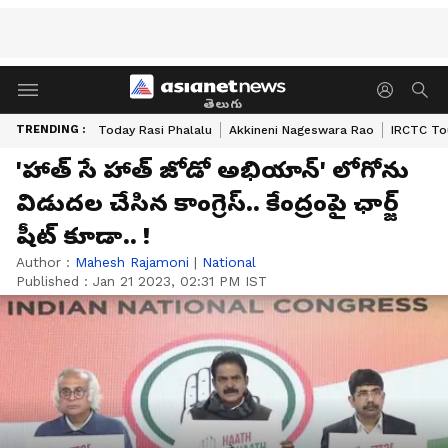
తెలుగు
TRENDING :
Today Rasi Phalalu
Akkineni Nageswara Rao
IRCTC To
'హాత్ సే హాత్ జోడో అభియాన్' లోగోను
విడుదల చేసిన కాంగ్రెస్.. కేంద్రంపై ఛార్జ్
షీట్ కూడా.. !
Author :
Mahesh Rajamoni
|
National
Published :
Jan 21 2023, 02:31 PM IST