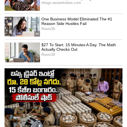
జనవరి 30న శ్రీనగర్‌లో ముగుస్తుంది. జమ్మూ కాశ్మీర్ వేసవి
రాజధాని శ్రీన‌గ‌ర్ లో రాహుల్ గాంధీ జాతీయ జెండాను
ఆవిష్కరించనున్నారు. జనవరి 30న శ్రీనగర్‌లోని క్రికెట్
స్టేడియంలో భారీ స‌భ‌ను నిర్వహిస్తామని, అందుకు అన్ని
ఏర్పాట్లు పూర్తి చేశామని.. ఇది చారిత్రాత్మక ఘట్టమని..
ప్రజల్లో ఉత్సాహం ఉందని కాంగ్రెస్ నేత చేతన్ చౌహాన్
అన్నారు.