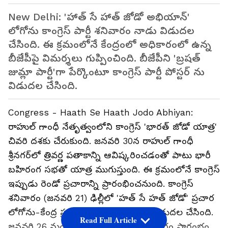
New Delhi: 'హాత్ సే హాత్ జోడో అభియాన్'
లోగోను కాంగ్రెస్ పార్టీ శ‌నివారం నాడు విడుద‌ల
చేసింది. ఈ క్ర‌మంలోనే కేంద్రంలో అధికారంలో ఉన్న
బీజేపీపై విమ‌ర్శ‌లు గుప్పించింది. బీజేపీని 'బ్రషత్
జుమ్లా పార్టీ'గా పేర్కొంటూ కాంగ్రెస్ పార్టీ పోస్టర్ ను
విడుదల చేసింది.
Congress - Haath Se Haath Jodo Abhiyan:
రాహుల్ గాంధీ నేతృత్వంలోని కాంగ్రెస్ 'భారత్ జోడో యాత్ర'
చివరి దశకు చేరుకుంది. జనవరి 30న రాహుల్ గాంధీ
శ్రీనగర్‌లో త్రివర్ణ పతాకాన్ని ఆవిష్కరించ‌డంతో పాటు భారీ
బ‌హిరంగ స‌భ‌తో యాత్ర ముగుస్తుంది. ఈ క్ర‌మంలోనే కాంగ్రెస్
ఇప్పుడు రెండో ప్రచారాన్ని ప్రారంభించనుంది. కాంగ్రెస్
శనివారం (జనవరి 21) ఢిల్లీలో 'హత్ సే హత్ జోడో' ప్రచార
లోగోను-కేంద్ర ప్రభుత్వంపై 'ఛార్జ్ షీట్'ను విడుదల చేసింది.
Read Full Article
జనవరి 26 నుంచి హత్ సే హత్ జోడో ప్రచారం ప్రారంభం