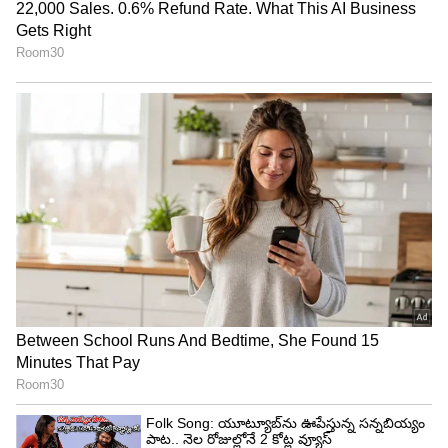
కాంగ్రెస్ ఎంపీ జైరాం రమేశ్ మాట్లాడుతూ.. ‘హాత్ సే హాత్
జోడో అభియాన్’ అంటూ ప్రచారంలో భాగంగా రెండో దశ
‘జాయిన్ ఇండియా’ ప్రచారంలో రాహుల్ గాంధీ సిద్ధాంతాల
ప్రాతిపదికన సమస్యలను లేవనెత్తారు. ఎన్నికలతో దానికి
ఎలాంటి సంబంధం లేదు.. వైఫల్యాలే మా లక్ష్యం. మోడీ
ప్రభుత్వం తీరును ఎత్తిచూపుతాం.. ఇది 100% రాజకీయం
అని తెలిపారు. కాగా, సెప్టెంబర్ 7న తమిళనాడులోని
కన్యాకుమారి నుంచి ప్రారంభమైన భారత్ జోడో యాత్ర