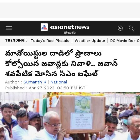
తెలుగు
TRENDING :
Today's Rasi Phalalu
Weather Update
DC Movie Box Of
మావోయిస్టుల దాడిలో ప్రాణాలు
కోల్పోయిన జవాన్లకు నివాళి.. జవాన్
శవపేటిక మోసిన సీఎం బఘేల్
Author :
Sumanth K
|
National
Published :
Apr 27 2023, 03:50 PM IST