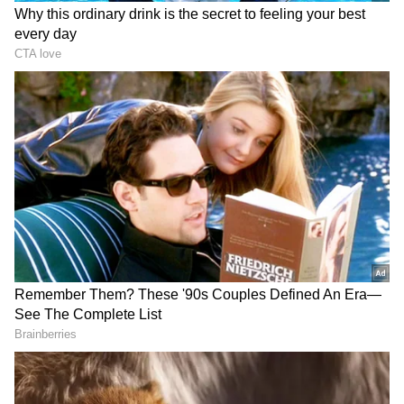
లాల్ దర్వాజా బోనాల ఉత్సవాల్లో కేటీఆర్ |
KTR | Lal Darwaza Bonalu
Celebrations
Peddi Sudarshan Reddy కుటుంబానికి
రూ.2.25 కోట్ల ఆర్థిక సాయం | KCR |
Asianet News Telugu