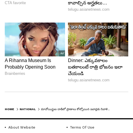
HOME
NATIONAL
మావోయిస్టుల దాడిలో ప్రాణాలు కోల్పోయిన జవాన్లకు నివాళి.. జవాన్ శవపేటిక మోసిన సీఎం బఘేల్
About Website
Terms Of Use