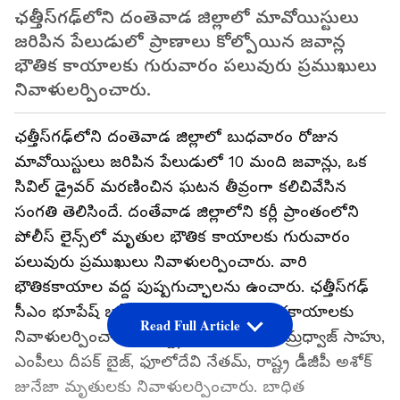
ఛత్తీస్‌గఢ్‌లోని దంతెవాడ జిల్లాలో మావోయిస్టులు
జరిపిన పేలుడులో ప్రాణాలు కోల్పోయిన జవాన్ల
భౌతిక కాయాలకు గురువారం పలువురు ప్రముఖులు
నివాళులర్పించారు.
ఛత్తీస్‌గఢ్‌లోని దంతెవాడ జిల్లాలో బుధవారం రోజున
మావోయిస్టులు జరిపిన పేలుడులో 10 మంది జవాన్లు, ఒక
సివిల్ డ్రైవర్ మరణించిన ఘటన తీవ్రంగా కలిచివేసిన
సంగతి తెలిసిందే. దంతేవాడ జిల్లాలోని కర్లీ ప్రాంతంలోని
పోలీస్ లైన్స్‌లో మృతుల భౌతిక కాయాలకు గురువారం
పలువురు ప్రముఖులు నివాళులర్పించారు. వారి
భౌతికకాయాల వద్ద పుష్పగుచ్ఛాలను ఉంచారు. ఛత్తీస్‌గఢ్
సీఎం భూపేష్ బఘేల్ కూడా మృతుల భౌతికకాయాలకు
Read Full Article
నివాళులర్పించారు. రాష్ట్ర హోం మంత్రి తామ్రధ్వాజ్ సాహు,
ఎంపీలు దీపక్ బైజ్, ఫూలోదేవి నేతమ్, రాష్ట్ర డీజీపీ అశోక్
జునేజా మృతులకు నివాళులర్పించారు. బాధిత