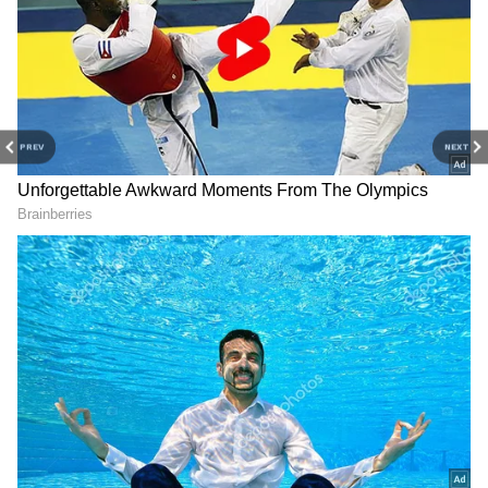
FCRA Amendment Bill 2026:
మాజీ ముఖ్యమంత్రి కారుపై దాడి..
PREV
NEXT
ఎఫ్‌సీఆర్ఏ సవరణ బిల్లు లో
చెప్పులు, రాళ్లు విసిరిన
ఏముంది? పార్లమెంట్ లో ఎందుకు
నిరసనకారులు. అసలేం
దీనిపై రగడ?
జరిగిందంటే?
పాముకాటుతో చ‌నిపోయాడ‌ని
Kalki bhagwan: ఈ ఫొటోలో
గంగా న‌దిలో వ‌దిలేశారు.. క‌ట్
ఉంది ఎవ‌రో గుర్తు ప‌ట్టారా.?
చేస్తే, 8 ఏళ్ల త‌ర్వాత ఊహించ‌ని
ఇంత‌కీ వీళ్లు ఏమై పోయారు.?
ట్విస్ట్
LATEST VIDEOS