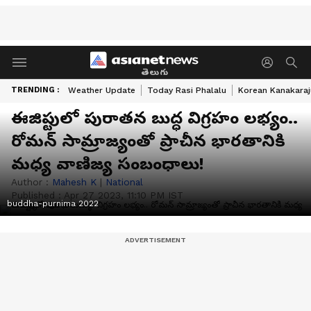
తెలుగు
TRENDING :
Weather Update
Today Rasi Phalalu
Korean Kanakaraj
ఈజిప్టులో పురాతన బుద్ధ విగ్రహం లభ్యం..
రోమన్ సామ్రాజ్యంతో ప్రాచీన భారతానికి
మధ్య వాణిజ్య సంబంధాలు!
Author :
Mahesh K
|
National
Published :
Apr 27 2023, 11:10 PM IST
buddha-purnima 2022