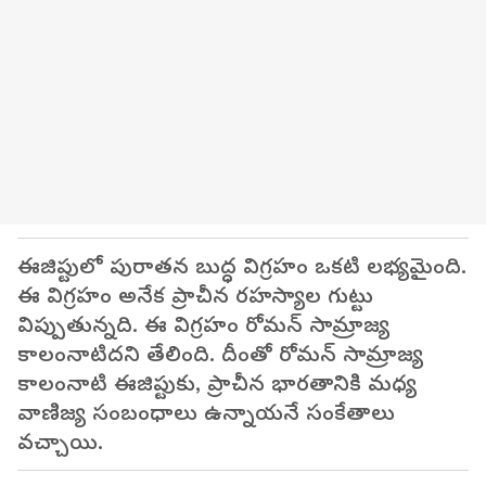
ఈజిప్టులో పురాతన బుద్ధ విగ్రహం ఒకటి లభ్యమైంది.
ఈ విగ్రహం అనేక ప్రాచీన రహస్యాల గుట్టు
విప్పుతున్నది. ఈ విగ్రహం రోమన్ సామ్రాజ్య
కాలంనాటిదని తేలింది. దీంతో రోమన్ సామ్రాజ్య
కాలంనాటి ఈజిప్టుకు, ప్రాచీన భారతానికి మధ్య
వాణిజ్య సంబంధాలు ఉన్నాయనే సంకేతాలు
వచ్చాయి.