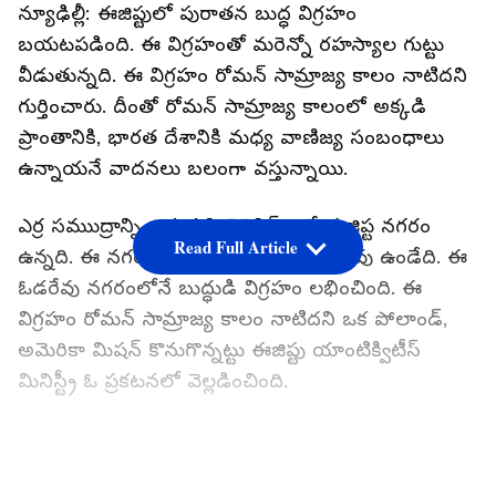
న్యూఢిల్లీ: ఈజిప్టులో పురాతన బుద్ధ విగ్రహం
బయటపడింది. ఈ విగ్రహంతో మరెన్నో రహస్యాల గుట్టు
వీడుతున్నది. ఈ విగ్రహం రోమన్ సామ్రాజ్య కాలం నాటిదని
గుర్తించారు. దీంతో రోమన్ సామ్రాజ్య కాలంలో అక్కడి
ప్రాంతానికి, భారత దేశానికి మధ్య వాణిజ్య సంబంధాలు
ఉన్నాయనే వాదనలు బలంగా వస్తున్నాయి.
ఎర్ర సముుద్రాన్ని అనుకుని బెరెనిస్ అనే ఈజిప్ట నగరం
Read Full Article
ఉన్నది. ఈ నగరంలో చరిత్రలో ప్రసిద్ధ ఓడరేవు ఉండేది. ఈ
ఓడరేవు నగరంలోనే బుద్ధుడి విగ్రహం లభించింది. ఈ
విగ్రహం రోమన్ సామ్రాజ్య కాలం నాటిదని ఒక పోలాండ్,
అమెరికా మిషన్ కొనుగొన్నట్టు ఈజిప్టు యాంటిక్విటీస్
మినిస్ట్రీ ఓ ప్రకటనలో వెల్లడించింది.
రోమన్ సామ్రాజ్య కాలంలో ప్రాచీన ఈజిప్టు, ప్రాచీన
LATEST VIDEOS