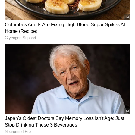
బయటకు వచ్చింది. సోదరిని ఎందుకు చంపావు అని
అడిగితే.. తన దారికి అడ్డు రావడం వల్లే కోపంతో ఈ
ప్రెస్ మీట్ పెట్టి మరీ జగన్ పరువుతీసిన
దారుణానికి ఒడిగట్టినట్టు ఒప్పుకున్నాడు. దీంతో హిమాన్షు
హోమ్ మంత్రి అనిత | Anitha Vangalapudi
మీద కేసు నమోదు చేశారు. అతడిని అదుపులోకి
Strong Counter to Jagan
తీసుకున్నారు.
తమిళనాడు బడ్జెట్ విజయ్ ఆసక్తికర
కేటాయింపులు | Tamil Nadu CM Vijay
Mega Budget 2026