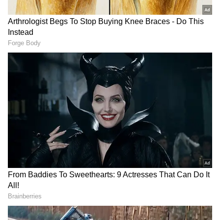
RECOMMENDED STORIES
అతనికి ఒక సోదరి ఉంది. ఆమెపేరు శివాని. తల్లిదండ్రుల
మరణం తర్వాత సోదరితో కలిసి ఒకే ఇంట్లో ఉండేవాడు.
అయితే హిమాన్షు చాలా రోజులుగా డ్రగ్స్ కు బానిస
అయ్యాడు. ఆ మత్తులో రోజు ఇంటికి వచ్చి సోదరి శివానితో