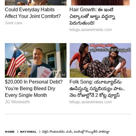
HOME
NATIONAL
చెల్లిని గొంతునులిమి చంపి, వంటింట్లో గొయ్యితీసి పాతిపెట్టాడు.. అక్కడే పడుకుంటూ అన్న దారుణం...