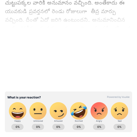
చుట్టుపక్కల వారికి అనుమానం వచ్చింది. అంతేకాదు ఈ
యువకుడి ప్రవర్తనలో రెండు రోజులుగా తీవ్ర మార్పు
వచ్చింది. దీంతో ఏదో జరిగి ఉంటుందని.. అనుమానించిన
వారు పోలీసులకు సమాచారం అందించారు. పక్కింటి వారు
ఇచ్చిన సమాచారంతో పోలీసులు రంగంలోకి దిగారు.
LATEST VIDEOS
యువకుడిని అదుపులోకి తీసుకొని విచారించారు. ఈ
విచారణలో షాకింగ్ విషయాలు వెలుగు చూశాయి. హిమాన్షు
అనే యువకుడు లక్నోలోని సైర్ పూర్ ప్రాంతానికి
చెందినవాడు. ఓ ప్రైవేట్ కంపెనీలో ఉద్యోగం చేస్తున్నాడు.
ఏడాది క్రితం అతని తల్లిదండ్రులు మరణించారు.
మధురై ఎయిర్‌పోర్ట్‌లో కరోనా కలవరం.. చైనా నుంచి
తిరిగివచ్చిన తల్లీకూతుళ్లకు పాజిటివ్‌గా నిర్దారణ..
ABOUT THE AUTHOR
Bukka Sumabala
BS