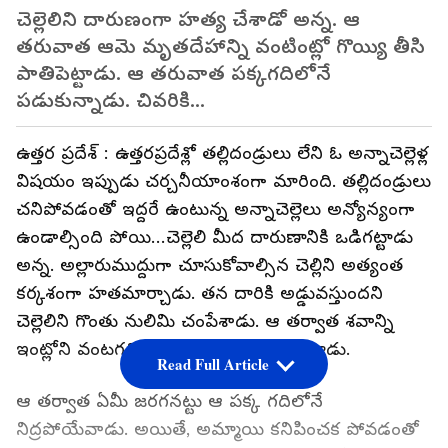
చెల్లెలిని దారుణంగా హత్య చేశాడో అన్న. ఆ
తరువాత ఆమె మృతదేహాన్ని వంటింట్లో గొయ్యి తీసి
పాతిపెట్టాడు. ఆ తరువాత పక్కగదిలోనే
పడుకున్నాడు. చివరికి...
ఉత్తర ప్రదేశ్ : ఉత్తరప్రదేశ్లో తల్లిదండ్రులు లేని ఓ అన్నాచెల్లెళ్ల
విషయం ఇప్పుడు చర్చనీయాంశంగా మారింది. తల్లిదండ్రులు
చనిపోవడంతో ఇద్దరే ఉంటున్న అన్నాచెల్లెలు అన్యోన్యంగా
ఉండాల్సింది పోయి…చెల్లెలి మీద దారుణానికి ఒడిగట్టాడు
అన్న. అల్లారుముద్దుగా చూసుకోవాల్సిన చెల్లిని అత్యంత
కర్కశంగా హతమార్చాడు. తన దారికి అడ్డువస్తుందని
చెల్లెలిని గొంతు నులిమి చంపేశాడు. ఆ తర్వాత శవాన్ని
ఇంట్లోని వంటగదిలో గొయ్యి తీసి పూడ్చిపెట్టాడు.
Read Full Article
ఆ తర్వాత ఏమీ జరగనట్టు ఆ పక్క గదిలోనే
నిద్రపోయేవాడు. అయితే, అమ్మాయి కనిపించక పోవడంతో